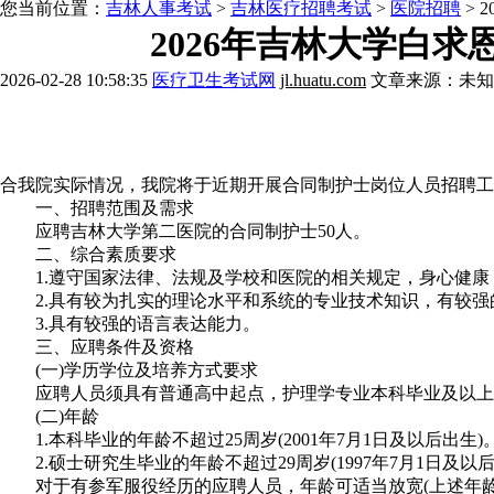
您当前位置：
吉林人事考试
>
吉林医疗招聘考试
>
医院招聘
> 
2026年吉林大学白
2026-02-28 10:58:35
医疗卫生考试网
jl.huatu.com
文章来源：未知
报考解惑》》点击咨询
历年考情》》点击咨询
配
合我院实际情况，我院将于近期开展合同制护士岗位人员招聘工
一、招聘范围及需求
应聘吉林大学第二医院的合同制护士50人。
二、综合素质要求
1.遵守国家法律、法规及学校和医院的相关规定，身心健康
2.具有较为扎实的理论水平和系统的专业技术知识，有较强
3.具有较强的语言表达能力。
三、应聘条件及资格
(一)学历学位及培养方式要求
应聘人员须具有普通高中起点，护理学专业本科毕业及以上
(二)年龄
1.本科毕业的年龄不超过25周岁(2001年7月1日及以后出生)
2.硕士研究生毕业的年龄不超过29周岁(1997年7月1日及以后
对于有参军服役经历的应聘人员，年龄可适当放宽(上述年龄与