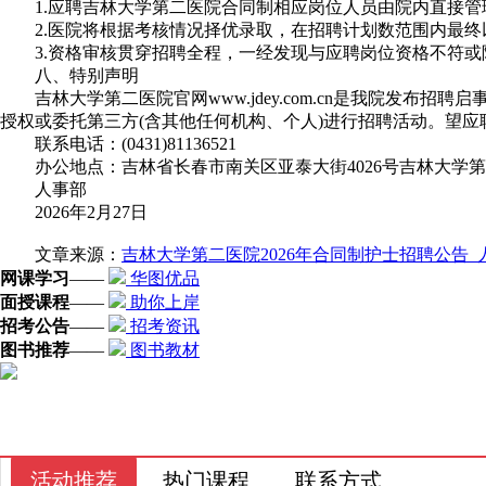
1.应聘吉林大学第二医院合同制相应岗位人员由院内直接管
2.医院将根据考核情况择优录取，在招聘计划数范围内最终
3.资格审核贯穿招聘全程，一经发现与应聘岗位资格不符或
八、特别声明
吉林大学第二医院官网www.jdey.com.cn是我院发布
授权或委托第三方(含其他任何机构、个人)进行招聘活动。望
联系电话：(0431)81136521
办公地点：吉林省长春市南关区亚泰大街4026号吉林大学第二
人事部
2026年2月27日
文章来源：
吉林大学第二医院2026年合同制护士招聘公告_人才招
网课学习
——
华图优品
面授课程
——
助你上岸
招考公告
——
招考资讯
图书推荐
——
图书教材
活动推荐
热门课程
联系方式