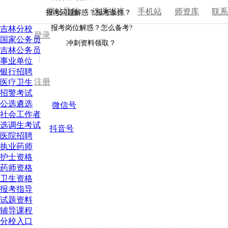
网站导航
选课报班
手机站
师资库
联
报考问题解惑？报考条件？
报考岗位解惑？怎么备考?
吉林分校
登录
国家公务员
冲刺资料领取？
吉林公务员
|
事业单位
银行招聘
注册
医疗卫生
招警考试
公选遴选
微信号
社会工作者
选调生考试
抖音号
医院招聘
执业药师
护士资格
药师资格
卫生资格
报考指导
试题资料
辅导课程
分校入口