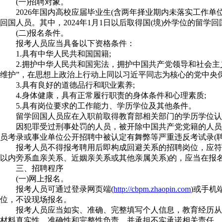
(一)招聘对象。
2026年国内高校应届毕业生(含两年择业期内未落实工作单
回国人员。其中，2024年1月1日以后取得国(境)外学位的留
(二)报名条件。
报考人员应当具备以下资格条件：
1.具有中华人民共和国国籍;
2.拥护中华人民共和国宪法，拥护中国共产党领导和社会主义制
维护”，在思想上政治上行动上同以习近平同志为核心的党中央保
3.具有良好的道德品行和职业素养;
4.身体健康，具有正常履行职责的身体条件和心理素质;
5.具有岗位要求的工作能力、学历学位及其他条件。
留学回国人员应在入职前取得教育部相关部门的学历学位认证
因犯罪受过刑事处罚的人员，被开除中国共产党党籍的人员，
员考录或事业单位公开招聘中被认定有舞弊等严重违反考试录(
报考人员不得报考聘用后即构成回避关系的招聘岗位，应符合
以内旁系血亲关系、近姻亲关系或其他亲属关系)的，应当在报
三、招聘程序
(一)网上报名。
报考人员可通过登录网页端(
http://cbpm.zhaopin.com
)或手机
位，不设现场报名。
报考人员应当如实、准确、完整填写个人信息，教育经历从高
材料真实性、准确性和完整性负责，并承担不实承诺相关责任。