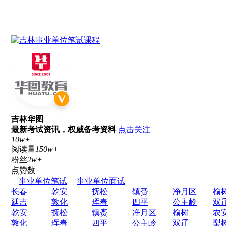
吉林华图
最新考试资讯，权威备考资料
点击关注
10w+
阅读量
150w+
粉丝
2w+
点赞数
事业单位笔试
事业单位面试
长春
乾安
抚松
镇赉
净月区
榆
延吉
敦化
珲春
四平
公主岭
双
乾安
抚松
镇赉
净月区
榆树
农
敦化
珲春
四平
公主岭
双辽
梨