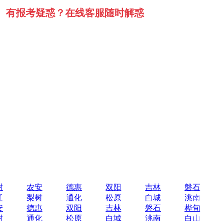
有报考疑惑？在线客服随时解惑
树
农安
德惠
双阳
吉林
磐石
辽
梨树
通化
松原
白城
洮南
安
德惠
双阳
吉林
磐石
桦甸
树
通化
松原
白城
洮南
白山