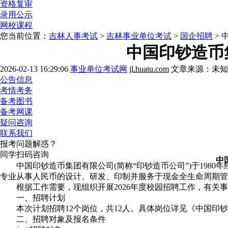
资格复审
录用公示
网校课程
您当前位置：
吉林人事考试
>
吉林事业单位考试
>
国企招聘
> 
中国印钞造币
2026-02-13 16:29:06
事业单位考试网
jl.huatu.com
文章来源：未知
公告信息
考情考务
备考图书
备考网课
疑问咨询
联系我们
报考问题解惑？
同学扫码咨询
中
中国印钞造币集团有限公司(简称“印钞造币公司”)于1980
专业从事人民币的设计、研发、印制并服务于现金全生命周期管
根据工作需要，现组织开展2026年度校园招聘工作，有关事
一、招聘计划
本次计划招聘12个岗位，共12人。具体岗位详见《中国印钞造
二、招聘对象及报名条件