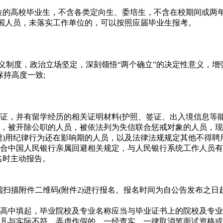
位的高校毕业生，不含各类定向生、委培生，不含在校期间或两年
学回国人员，未落实工作单位的，可以按照应届毕业生报考。
度，政治立场坚定，深刻领悟“两个确立”的决定性意义，增强“
持高度一致;
，并有留学经历的相关证明材料(护照、签证、出入境信息等能
被开除公职的人员，被依法列为失信联合惩戒对象的人员，现
聘)用纪律行为还在影响期的人员，以及法律法规规定其他不得聘
中国人民银行亲属回避相关规定，与人民银行系统工作人员有亲
名时主动报告。
端扫描附件二维码(附件2)进行报名。报名时间为自公告发布之日起至2
中填起，毕业院校及专业名称应当与毕业证书上的院校及专业
凡与实际不符、弄虚作假的，一经查实，一律取消笔面试资格或