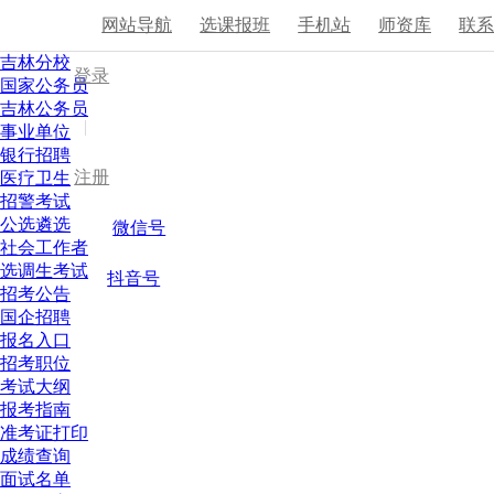
网站导航
选课报班
手机站
师资库
联
吉林分校
登录
国家公务员
吉林公务员
|
事业单位
银行招聘
注册
医疗卫生
招警考试
公选遴选
微信号
社会工作者
选调生考试
抖音号
招考公告
国企招聘
报名入口
招考职位
考试大纲
报考指南
准考证打印
成绩查询
面试名单