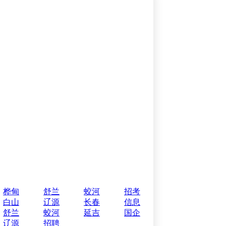
桦甸
舒兰
蛟河
招考
白山
辽源
长春
信息
舒兰
蛟河
延吉
国企
辽源
招聘