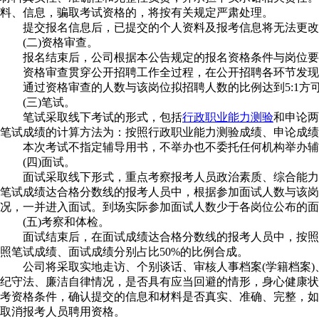
料、信息，骗取考试资格的，将按有关规定严肃处理。
提交报名信息后，已提交的个人资料及报考信息将无法更改
(二)资格审查。
报名结束后，公司根据本公告规定的报名资格条件与岗位要
资格审查贯穿公开招聘工作全过程，在公开招聘各环节发现报
通过资格审查的人数与该岗位拟招聘人数的比例达到5:1方
(三)笔试。
笔试采取线下考试的形式，包括
行政职业能力测验
和申论两
笔试成绩的计算方法为：按照行政职业能力测验成绩、申论成绩
本次考试不指定辅导用书，不举办也不委托任何机构举办辅
(四)面试。
面试采取线下形式，重点考察报考人员政治素质、综合能力等。
笔试成绩达合格分数线的报考人员中，根据参加面试人数与该岗
况，一并进入面试。到场实际参加面试人数少于各岗位公布的面
(五)考察和体检。
面试结束后，在面试成绩达合格分数线的报考人员中，按照综
照笔试成绩、面试成绩分别占比50%的比例合成。
公司将采取实地走访、个别谈话、审核人事档案(学籍档案)
纪守法、廉洁自律情况，是否具有应当回避的情形，身心健康状
考资格条件，确认提交的信息和材料是否真实、准确、完整，如
取消报考人员聘用资格。