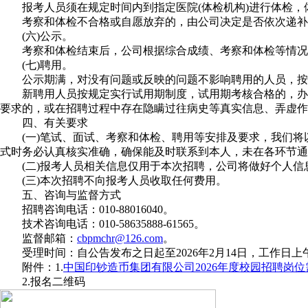
报考人员须在规定时间内到指定医院(体检机构)进行体检，体
考察和体检不合格或自愿放弃的，由公司决定是否依次递补
(六)公示。
考察和体检结束后，公司根据综合成绩、考察和体检等情况，
(七)聘用。
公示期满，对没有问题或反映的问题不影响聘用的人员，按相
新聘用人员按规定实行试用期制度，试用期考核合格的，办理
要求的，或在招聘过程中存在隐瞒过往病史等真实信息、弄虚作
四、有关要求
(一)笔试、面试、考察和体检、聘用等安排及要求，我们将
式时务必认真核实准确，确保能及时联系到本人，未在各环节通
(二)报考人员相关信息仅用于本次招聘，公司将做好个人信
(三)本次招聘不向报考人员收取任何费用。
五、咨询与监督方式
招聘咨询电话：010-88016040。
技术咨询电话：010-58635888-61565。
监督邮箱：
cbpmchr@126.com
。
受理时间：自公告发布之日起至2026年2月14日，工作日上午8:30-1
附件：1.
中国印钞造币集团有限公司2026年度校园招聘岗
2.报名二维码