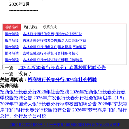
2026年2月
--------------------
活动推荐
热门课程
联系方式
报考解读
|
吉林银行招聘信息网|招聘考试信息汇总
报考解读
|
吉林金融银行招考公告|报名入口|职位下载
报考解读
|
吉林金融银行招考条件|报名指导|历年数据
报考解读
|
吉林金融银行考试复习资料|备考技巧
报考解读
|
吉林金融银行考试试题资料|模拟题|题库
上一篇：
2026年招商银行长春分行春季校园招聘公告
下一篇：没有了
关键词阅读：
招商银行长春分行2026年社会招聘
延伸阅读
招商银行长春分行2026年社会招聘
2026年招商银行长春分行春
季校园招聘公告
2026年广发银行长春分行社会招聘启事（1.8）
2026年中国光大银行长春分行秋季校园招聘公告
2026年“梦想靠
岸”招商银行长春分行校园招聘公告
2026年“梦想靠岸”招商银行
总行、分行及子公司校
蜀ICP备2023044056号-2
川公网安备51018002000144号
出版物经营许可证