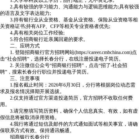
1.大学本科及以上学历，品行端正，无不良记录;
2.具有较强的学习能力、沟通能力与逻辑思维能力;具有较强
的语言及文字表达能力;
3.持有银行业从业资格、基金从业资格、保险从业资格等相
关资格证书;持有AFP、CFP等相关专业资格者优先;
4.具有相关岗位工作经验;
5.符合招商银行近亲属回避的要求。
二、应聘方式
1. 登陆招商银行官方招聘网站(https://career.cmbchina.com)点
击“社会招聘”，选择长春分行，在线注册投递电子简历。
2. 关注微信公众号“招商银行招聘”，点击“招了-社会招
聘”，搜索长春分行职位并投递电子简历。
三、注意事项
1.报名截止时间：2026年6月30日，分行将根据岗位动态需
求及报名情况择期开展选拔。
2.仅支持通过官方渠道投递简历，官方招聘不收取任何费
用。
3.请完整填写简历资料，确保个人信息真实、有效，如有虚
假信息将被取消录用资格。
4.我行将通过短信及邮件的方式通知面试等相关事宜，请确
保联系方式有效、保持通讯畅通。
招商银行长春分行