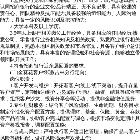
1.坚决执行党和国家的路线、方针、政策，政治思想成熟，
认同招商银行的企业文化;品行端正、无不良记录，具有较强的
责任心、团队精神及抗压能力;具备较强的组织能力、人际沟通
能力，具备一定的风险识别及把控能力;
2.大学本科及以上学历;
3.5年以上银行相关岗位工作经验，具备相应的任职经历;熟
悉公司、零售银行业务相关知识及相关政策，熟悉商业银行相关
规章制度，熟悉本地区相关政策和市场情况，具备客户维护意识
和市场拓展能力、具有丰富的管理经验和社会资源，能够独立带
领团队开展工作;
4.符合招商银行近亲属回避的要求。
(二)金葵花客户经理(吉林分行定向)
岗位职责：
1.客户开发与维护：开拓新客户(线上/线下渠道)，提升存量
客户资产，定期触达维护，挖掘客户理财、融资、结算等综合需
求，组织客户沙龙、投资分享会等活动，提供非金融增值服务;
2.专业理财服务：结合客户风险偏好、生命周期、财务目标
制定个性化资产配置方案，提供理财、基金、保险、黄金、存款
等产品咨询，协助客户完成配置与调仓，根据市场变化定期出具
资产检视报告，调整配置策略;
3.合规与风控：严格执行客户适当性管理，确保产品与客户
风险等级匹配，做好风险揭示与双录工作;