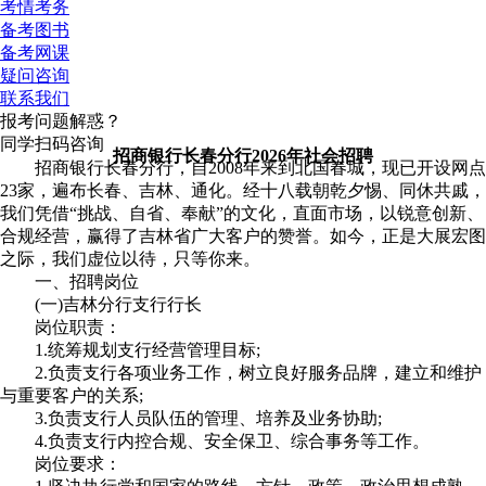
考情考务
备考图书
备考网课
疑问咨询
联系我们
报考问题解惑？
同学扫码咨询
招商银行长春分行2026年社会招聘
招商银行长春分行，自2008年来到北国春城，现已开设网点
23家，遍布长春、吉林、通化。经十八载朝乾夕惕、同休共戚，
我们凭借“挑战、自省、奉献”的文化，直面市场，以锐意创新、
合规经营，赢得了吉林省广大客户的赞誉。如今，正是大展宏图
之际，我们虚位以待，只等你来。
一、招聘岗位
(一)吉林分行支行行长
岗位职责：
1.统筹规划支行经营管理目标;
2.负责支行各项业务工作，树立良好服务品牌，建立和维护
与重要客户的关系;
3.负责支行人员队伍的管理、培养及业务协助;
4.负责支行内控合规、安全保卫、综合事务等工作。
岗位要求：