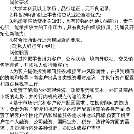
岗位要求：
1.大学本科及以上学历，品行端正，无不良记录;
2.具备2年(含)以上零售信贷从业经验者优先;
3.熟悉零售信贷相关知识，具有较强的沟通协调能力，责任
心强，能承担较大的工作压力，具有良好的组织协调、沟通及开
拓创新能力;
4.符合招商银行近亲属回避的要求。
(四)私人银行客户经理
岗位职责：
1.通过挖掘零售潜力客户、公私联动、境内外联动、交叉销
售等渠道，开拓私人银行新客户;
2.为客户提供投资顾问服务;根据客户风险属性，在投资顾问
的协助和督导下向客户出具各类投资理财建议，并执行资产配置
和跟踪检视等工作;
3.负责了解境内外宏观经济、政策形势和资本、外汇及商品
市场的走势，并将行内机构观点传递给客户;
4.基于市场研究和客户资产配置需求，在投资顾问的协助
下，负责为客户解读和挑选合适的资产配置所需的各类产品;负
责了解客户个性化产品和增值服务需求并达成目标;负责了解客
户在个人融资、公司融资、国际业务、税务、法律等方面的需
求，并协调行内外各种资源，协助达成客户需求。