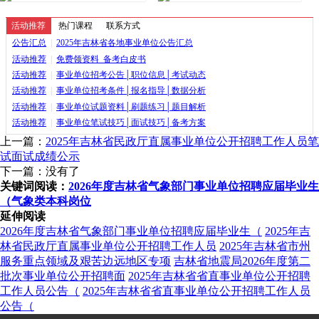
活动推荐
热门课程
联系方式
公告汇总
|
2025年吉林省各地事业单位公告汇总
活动推荐
|
免费领资料_备考白皮书
活动推荐
|
事业单位招考公告│职位信息│考试动态
活动推荐
|
事业单位招考条件│报名指导│数据分析
活动推荐
|
事业单位试题资料│刷题练习│题目解析
活动推荐
|
事业单位笔试技巧│面试技巧│备考方案
上一篇：
2025年吉林省民政厅直属事业单位公开招聘工作人员笔
试面试成绩公示
下一篇：没有了
关键词阅读：
2026年度吉林省气象部门事业单位招聘应届毕业生
（气象类本科岗位
延伸阅读
2026年度吉林省气象部门事业单位招聘应届毕业生（
2025年吉
林省民政厅直属事业单位公开招聘工作人员
2025年吉林省市州
服务重点领域及艰苦边远地区专项
吉林省地震局2026年度第二
批次事业单位公开招聘面
2025年吉林省省直事业单位公开招聘
工作人员公告（
2025年吉林省省直事业单位公开招聘工作人员
公告（