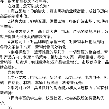
导，输出招投标技术材料等。
在这里，您可以成长为：
1.商业领袖：你的潜力，藉由明确的业绩衡量，成就你迈向
高层的清晰步伐。
2.销售大咖：驰骋五洲、纵横四海，征服广阔市场，实现销
售增长。
3.解决方案大拿：基于对客户、市场、产品的深刻理解，为
客户提供无可挑剔的解决方案。
4.营销高手：对品牌调性拿捏准确，对营销本质把握清晰，
各种文案信手拈来，营销传播高效转化。
5.渠道操盘手：运筹帷幄的掌舵手，一切资源的整合者。牵
引产品方向，制定市场策略，策划上市方案，调动渠道、零售、
营销等一切资源，实现数字能源产品销量增长、市场秩序化、品
牌高端化。
岗位要求
1.专业要求：电气工程、新能源、动力工程、电力电子、机
械、自动化、材料、车辆工程等理工科专业优先;
2.学习能力强，具备良好的沟通能力和人际连接力，富有创
新精神;
3.拥有丰富的学生会、校园社团、社会实践经验将更具优
势。
03