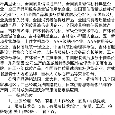
杆典型企业、全国质量信得过产品、全国质量诚信标杆典型企
业、全国产品和服务质量诚信示范企业、全国百佳质量诚信标杆
示范企业、3.15全国产品和服务质量诚信示范企业、全国服装行
业质量领先品牌、全国消费者信得过产品、全国消费者质量信誉
保障产品、全国质量诚信先进企业、全国质量检验信誉保障产
品、吉林省名牌、吉林省著名商标、省级企业技术中心、吉林省
质量诚信企业、吉林省明星企业、吉林省小型巨人企业、五一劳
动奖状单位、十佳文明单位、AAA级纳税企业、AAA信用等级
企业、吉林省服装十强企业、中国服装协会理事单位、吉林省服
装设计师协会会长单位、吉林省服装协会常务副会长单位、工人
先锋号单位、吉林省三八红旗集体、中国服装售后服务十佳单位
等一系列荣誉;公司生产的圣威雅特系列服饰被评为中国著名品
牌、轻工业部优质产品、全国百佳质量诚信标杆典型企业、吉林
省服装十大著名品牌、吉林人民放心产品等荣誉称号。
公司产品远销法国、意大利、美国、日本、香港等十几个国
家和地区，并已经成为法国路易斯、日本伊滕忠等奢侈品牌的生
产商，同时成为美国沃尔玛服装指定供应商。
一、招聘岗位
1、业务经理：5名，有相关工作经验，底薪+高额提成。
2、服装技术员：5名，有服装技术(设计、制版、工艺、检
验等)相关工作经验，工资面议。