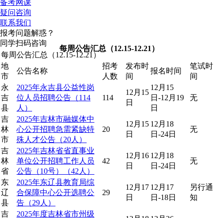
备考网课
疑问咨询
联系我们
报考问题解惑？
同学扫码咨询
每周公告汇总（12.15-12.21）
每周公告汇总（12.15-12.21）
地
招考
发布时
笔试时
公告名称
报名时间
市
人数
间
间
永
2025年永吉县公益性岗
12月15
12月15
吉
位人员招聘公告（114
114
日-12月19
无
日
县
人）
日
吉
2025年吉林市融媒体中
12月15
12月18
林
心公开招聘急需紧缺特
20
无
日
日-24日
市
殊人才公告（20人）
吉
2025年吉林省省直事业
12月16
12月18
林
单位公开招聘工作人员
42
无
日
日-24日
省
公告（10号）（42人）
东
2025年东辽县教育局综
12月17
12月17
另行通
辽
合保障中心公开选聘公
29
日
日-18日
知
县
告（29人）
吉
2025年度吉林省市州级