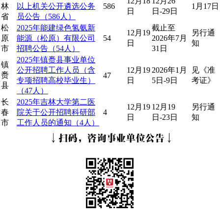
12月18
12月26
林
以上机关公开遴选公务
586
1月17日
日
日-29日
省
员公告（586人）
松
2025年能建绿色氢氨新
截止至
12月19
另行通
原
能源（松原）有限公司
54
2026年7月
日
知
市
招聘公告（54人）
31日
2025年镇赉县事业单位
镇
公开招聘工作人员（含
12月19
2026年1月
见《准
赉
47
专项招聘高校毕业生）
日
5日-9日
考证》
县
（47人）
长
2025年吉林大学第二医
12月19
12月19
另行通
春
院关于公开招聘科研部
4
日
日-23日
知
市
工作人员的通知（4人）