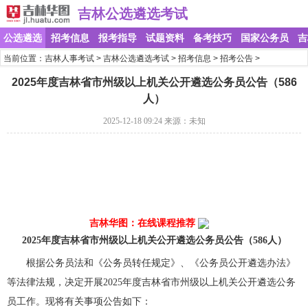
吉林公选遴选考试
公选遴选
招考信息
报考指导
试题资料
备考技巧
国家公务员
吉
当前位置：
吉林人事考试
>
吉林公选遴选考试
>
招考信息
>
招考公告
>
2025年度吉林省市州级以上机关公开遴选公务员公告（586
人）
2025-12-18 09:24
来源：未知
报考解惑》》点击咨询
历年考情》》点击咨询
配套图书》》我要买
报考职位》》点击咨询
吉林华图：在线课程推荐
2025年度吉林省市州级以上机关公开遴选公务员公告（586人）
根据公务员法和《公务员转任规定》、《公务员公开遴选办法》
等法律法规，决定开展2025年度吉林省市州级以上机关公开遴选公务
员工作。现将有关事项公告如下：