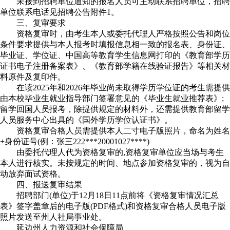
未接到招聘单位通知的报名人员可主动联系招聘单位，招聘
单位联系电话见招聘公告附件1。
三、复审要求
资格复审时，由考生本人或委托代理人严格按照公告和岗位
条件要求提供与本人报考时填报信息相一致的报名表、身份证、
毕业证、学位证、中国高等教育学生信息网打印的《教育部学历
证书电子注册备案表》、《教育部学籍在线验证报告》等相关材
料原件及复印件。
在读2025年和2026年毕业尚未取得学历学位证的考生需提供
由本校毕业生就业指导部门签署意见的《毕业生就业推荐表》;
留学回国人员报考，除提供规定的材料外，还需提供教育部留学
人员服务中心出具的《国外学历学位认证书》。
资格复审合格人员需提供本人二寸电子版照片，命名为姓名
+身份证号(例：张三222***20001027****)
由委托代理人代为资格复审的,资格复审单位应当场与考生
本人进行核实。未按规定的时间、地点参加资格复审的，视为自
动放弃面试资格。
四、报送复审结果
招聘部门(单位)于12月18日11点前将《资格复审情况汇总
表》签字盖章后的电子版(PDF格式)和资格复审合格人员电子版
照片发送至州人社局事业处。
延边州人力资源和社会保障局