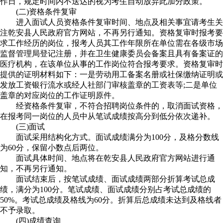
作日，规定时间内不送达的视为考生自动放弃此加分政策。
(二)资格条件复审
进入面试人员资格条件复审时间、地点及相关事宜请考生关
注乾安县人民政府官方网站，不再另行通知。资格复审时报考要
求工作经历的岗位，报考人员其工作年限所在单位需在各级市场
监督管理局登记注册，并在卫生健康委员会备案且具有备案证的
医疗机构，在该单位从事的工作岗位符合报考要求。资格复审时
提供的证明材料如下：一是劳动用工备案名册或社保缴纳证明或
发放工资银行流水或经人社部门审核盖章的工资表等;二是单位
盖章的对应岗位的工作证明原件。
经资格条件复审，不符合招聘岗位条件的，取消面试资格，
在报考同一岗位的人员中从笔试成绩按高分到低分依次递补。
(三)面试
面试采用结构化方式。面试成绩满分为100分，及格分数线
为60分，保留小数点后两位。
面试具体时间、地点将在乾安县人民政府官方网站进行通
知，不再另行通知。
面试结束后，按笔试成绩、面试成绩两部分折算考试总成
绩，满分为100分。笔试成绩、面试成绩分别占考试总成绩的
50%。考试总成绩及格线为60分。折算后总成绩未达到及格线者
不予录取。
(四)成绩查询