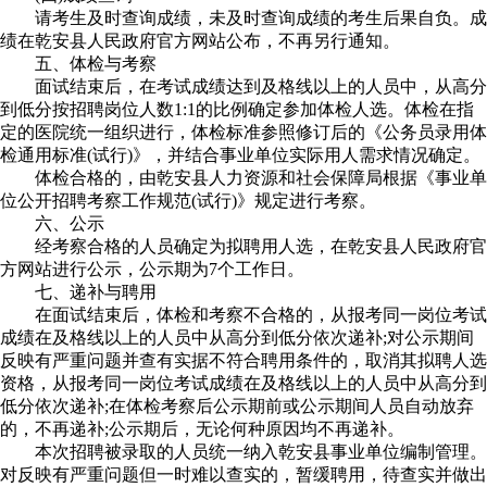
请考生及时查询成绩，未及时查询成绩的考生后果自负。成
绩在乾安县人民政府官方网站公布，不再另行通知。
五、体检与考察
面试结束后，在考试成绩达到及格线以上的人员中，从高分
到低分按招聘岗位人数1:1的比例确定参加体检人选。体检在指
定的医院统一组织进行，体检标准参照修订后的《公务员录用体
检通用标准(试行)》，并结合事业单位实际用人需求情况确定。
体检合格的，由乾安县人力资源和社会保障局根据《事业单
位公开招聘考察工作规范(试行)》规定进行考察。
六、公示
经考察合格的人员确定为拟聘用人选，在乾安县人民政府官
方网站进行公示，公示期为7个工作日。
七、递补与聘用
在面试结束后，体检和考察不合格的，从报考同一岗位考试
成绩在及格线以上的人员中从高分到低分依次递补;对公示期间
反映有严重问题并查有实据不符合聘用条件的，取消其拟聘人选
资格，从报考同一岗位考试成绩在及格线以上的人员中从高分到
低分依次递补;在体检考察后公示期前或公示期间人员自动放弃
的，不再递补;公示期后，无论何种原因均不再递补。
本次招聘被录取的人员统一纳入乾安县事业单位编制管理。
对反映有严重问题但一时难以查实的，暂缓聘用，待查实并做出