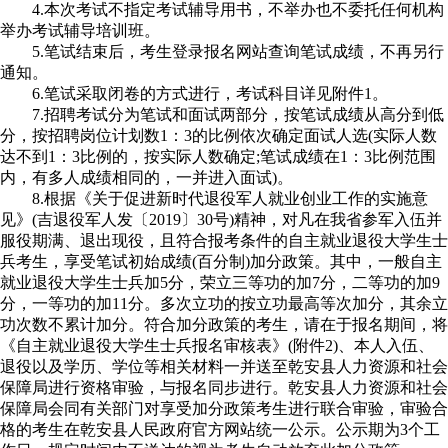
4.本次考试不指定考试辅导用书，不举办也不委托任何机构
举办考试辅导培训班。
5.笔试结束后，考生登录报名网站查询笔试成绩，不再另行
通知。
6.笔试采取闭卷的方式进行，考试科目详见附件1。
7.招聘考试分为笔试和面试两部分，按笔试成绩从高分到低
分，按招聘岗位计划数1：3的比例依次确定面试人选(实际人数
达不到1：3比例的，按实际人数确定;笔试成绩在1：3比例范围
内，有多人成绩相同的，一并进入面试)。
8.根据《关于促进新时代退役军人就业创业工作的实施意
见》(吉退役军人发〔2019〕30号)精神，对凡在我省参军入伍并
服役期满、退出现役，且符合报考条件的自主就业退役大学生士
兵考生，享受笔试初始成绩(百分制)加分政策。其中，一般自主
就业退役大学生士兵加5分，荣立三等功的加7分，二等功的加9
分，一等功的加11分。多次立功的按立功最高等次加分，其余立
功次数不累计加分。符合加分政策的考生，请在于报名期间，将
《自主就业退役大学生士兵报名审核表》(附件2)、本人入伍、
退役以及学历、学位等相关材料一并送至乾安县人力资源和社会
保障局进行资格审验，与报名同步进行。乾安县人力资源和社会
保障局会同有关部门对享受加分政策考生进行联合审验，审验合
格的考生在乾安县人民政府官方网站统一公示。公示期为3个工