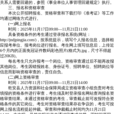
关系人需要回避的，参照《事业单位人事管理回避规定》执行。
三、报名和资格审查
本次公开招聘报名、资格审查和下载打印《准考证》等工作
均通过网络方式进行。
(一)网上报名
时间：2025年11月17日09:00—11月21日11:00
具备资格条件的考生通过登录报名系统(网址：
http://jndjpingjia.com/)，按系统提示，填写个人报名信息，选择相
应报考单位、报考岗位进行报名。考生网上填写信息后，上传近
6个月内的正面免冠证件数码彩色照片(格式为.jpg，尺寸不得超
过20KB)。
每名考生只允许报考一个岗位。资格审查通过后不能再改报
其他岗位。考生因错报姓名、身份证号、招聘单位、招聘岗位等
信息而影响资格审查的，责任自负。
(二)网上资格审查
时间：2025年11月17日09:00—11月21日14:00
乾安县人力资源和社会保障局成立资格审查小组负责对考生
填报的资格条件进行审查，考生须及时登录报名网站查询报名资
格审查结果。未通过资格审查的考生，审查截止前可改报符合资
格条件的其它岗位。考生对资格审查结果存在争议的，考生可按
网上报名流程提起仲裁。审查和仲裁截止时间均为11月21日