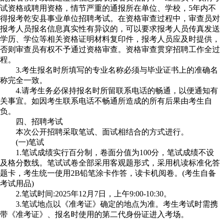
试资格或聘用资格，情节严重的通报所在单位、学校，5年内不
得报考乾安县事业单位招聘考试。在资格审查过程中，审查员对
报考人员报名信息真实性有异议的，可以要求报考人员传真发送
学历、学位等相关资格证明材料复印件，报考人员应及时提供，
否则审查员有权不予通过资格审查。资格审查贯穿招聘工作全过
程。
3.考生报名时所填写的专业名称必须与毕业证书上的准确名
称完全一致。
4.请考生务必保持报名时所留联系电话的畅通，以便通知有
关事宜。如因考生联系电话不畅通所造成的所有后果由考生自
负。
四、招聘考试
本次公开招聘采取笔试、面试相结合的方式进行。
(一)笔试
1.笔试成绩实行百分制，卷面分值为100分，笔试成绩不设
及格分数线。笔试试卷全部采用客观题形式，采用机读标准化答
题卡，考生统一使用2B铅笔涂卡作答，读卡机阅卷。(考生自备
考试用品)
2.笔试时间:2025年12月7日，上午9:00-10:30。
3.笔试地点以《准考证》确定的地点为准。考生考试时需携
带《准考证》、报名时使用的第二代身份证进入考场。