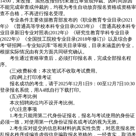
14:00，未改报、虽然改报但仍未通过审查或仲裁、因时间原因
不能完成审查或仲裁的，均视为考生自动放弃报名资格或资格审
查不合格，不再进行报名受理。
专业条件主要依据教育部发布的《职业教育专业目录(2021
年)》《普通高等学校本科专业目录(2023年)》《普通高校本科专
业目录新旧专业对照表(2012年)》《研究生教育学科专业目录
(2022年)》《全国技工院校专业目录(2018年修订)》以及综合参
考“研招网—专业知识库”等相关目录审核，目录未涵盖的专业，
根据实际情况由有关方面共同研究确认。
考生通过资格审查后，必须打印报名表，完成全部报名程
序。
(三)收费标准：本次笔试不收取考试费用。
(四)网上打印准考证
报名成功的考生，请于2025年12月1日9：00至12月7日10:30
登录报名系统，用A4纸自行下载打印。
(五)开考比例
本次招聘岗位均不设开考比例。
(六)注意事项
1.考生只能用第二代身份证报名，报名与考试使用的身份证
必须一致，对使用第一代身份证报名或考试的视为无效。
2.考生应对提交的信息和材料的真实性负责，对恶意报名扰
乱报名秩序或编造虚假信息骗取报名资格的，一经查实，取消考