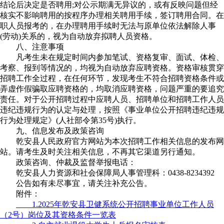
结论后决定是否聘用;对公示期满无异议的，或有反映问题但经
核实不影响聘用的按程序办理相关聘用手续，签订聘用合同。在
职人员报考的，在办理聘用手续时无法与原单位依法解除人事
(劳动)关系的，视为自动放弃拟聘人员资格。
八、注意事项
凡考生未在规定时间内参加笔试、资格复审、面试、体检、
考察、报到等情况的，均视为自动放弃应聘资格。资格审核贯穿
招聘工作全过程，在任何环节，发现考生不符合招聘资格条件或
弄虚作假骗取应聘资格的，均取消应聘资格，问题严重的要追究
责任。对于公开招聘过程中应聘人员、招聘单位和招聘工作人员
违纪违规行为的认定与处理，按照《事业单位公开招聘违纪违规
行为处理规定》(人社部令第35号)执行。
九、信息发布及政策咨询
乾安县人民政府官方网站为本次招聘工作相关信息的发布网
站。请考生及时关注相关信息，不再其它渠道另行通知。
政策咨询、仲裁及监督举报电话：
乾安县人力资源和社会保障局人事管理科：0438-8234392
公告如有未尽事宜，请关注补充公告。
附件：
1.2025年乾安县卫健系统公开招聘事业单位工作人员
（2号）岗位及其资格条件一览表