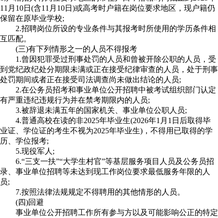
11月10日(含11月10日)或高考时户籍在岗位要求地区，现户籍仍
保留在原毕业学校;
2.招聘岗位所设的专业条件与其报考时所使用的学历条件相
互匹配。
(三)有下列情形之一的人员不得报考
1.曾因犯罪受过刑事处罚的人员和曾被开除公职的人员，受
到党纪政纪处分期限未满或正在接受纪律审查的人员，处于刑事
处罚期间或者正在接受司法调查尚未做出结论的人员;
2.在公务员招考和事业单位公开招聘中被考试组织部门认定
有严重违纪违规行为并在禁考期限内的人员;
3.被辞退未满五年的国家机关、事业单位公职人员;
4.普通高校在读的非2025年毕业生(2026年1月1日后取得毕
业证、学位证的考生不视为2025年毕业生)，不得用已取得的学
历、学位报考;
5.现役军人;
6.“三支一扶”“大学生村官”等基层服务项目人员及公务员招
录、事业单位招聘等未达到现工作岗位要求最低服务年限的人
员;
7.按照法律法规规定不得聘用的其他情形的人员。
(四)回避
事业单位公开招聘工作所有参与方以及可能影响公正的特定