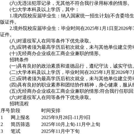
(六)无违法犯罪记录，无其他不符合我行录用标准的情形。
(七)大学本科及以上学历，其中：
1.境内院校应届毕业生：纳入国家统一招生计划(不含委培生和定向生
版证件。
2.境外院校应届毕业生：毕业时间在2025年1月1日至2026
证件。
(八)对退役军人在同等条件下优先录取。
(九)应聘者须为最高学历后初次就业，未与其他单位建立劳
(十)无经商办企业或在工商企业兼职的情形。
招聘条件
(一)具有良好的政治素质和道德品行，遵纪守法，诚实守信
(二)大学本科及以上学历，毕业时间在2025年1月至2026年
(三)应聘者须为最高学历后初次就业，未与其他单位建立劳
(四)具有良好的职业素养和团结协作精神，身心健康，服从
(五)无经商办企业或在工商企业兼职的情形;符合我行任职回
(六)对退役军人在同等条件下优先录取。
招聘流程
序号
阶段
时间安排
1
网上报名
2025年9月28日-11月9日
2
简历筛选
2025年10月上旬-11月中上旬
3
笔试
2025年11月中下旬