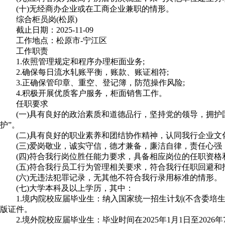
(十)无经商办企业或在工商企业兼职的情形。
综合柜员岗(松原)
截止日期：2025-11-09
工作地点：松原市-宁江区
工作职责
1.依照管理规定和程序办理柜面业务;
2.确保每日流水轧账平衡，账款、账证相符;
3.正确保管印章、重空、登记簿，防范操作风险;
4.积极开展优质客户服务，柜面销售工作。
任职要求
(一)具有良好的政治素质和道德品行，坚持党的领导，拥护国家
护”。
(二)具有良好的职业素养和团结协作精神，认同我行企业文
(三)爱岗敬业，诚实守信，德才兼备，廉洁自律，责任心强
(四)符合我行岗位胜任能力要求，具备相应岗位的任职资格
(五)符合我行员工行为管理相关要求，符合我行任职回避和
(六)无违法犯罪记录，无其他不符合我行录用标准的情形。
(七)大学本科及以上学历，其中：
1.境内院校应届毕业生：纳入国家统一招生计划(不含委培生和定向生
版证件。
2.境外院校应届毕业生：毕业时间在2025年1月1日至2026