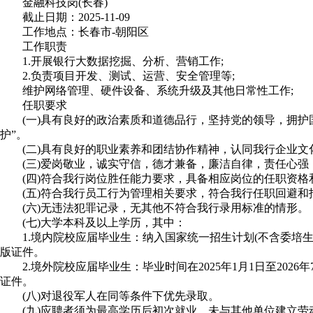
金融科技岗(长春)
截止日期：2025-11-09
工作地点：长春市-朝阳区
工作职责
1.开展银行大数据挖掘、分析、营销工作;
2.负责项目开发、测试、运营、安全管理等;
维护网络管理、硬件设备、系统升级及其他日常性工作;
任职要求
(一)具有良好的政治素质和道德品行，坚持党的领导，拥护国家
护”。
(二)具有良好的职业素养和团结协作精神，认同我行企业文
(三)爱岗敬业，诚实守信，德才兼备，廉洁自律，责任心强
(四)符合我行岗位胜任能力要求，具备相应岗位的任职资格
(五)符合我行员工行为管理相关要求，符合我行任职回避和
(六)无违法犯罪记录，无其他不符合我行录用标准的情形。
(七)大学本科及以上学历，其中：
1.境内院校应届毕业生：纳入国家统一招生计划(不含委培生和定向生
版证件。
2.境外院校应届毕业生：毕业时间在2025年1月1日至2026
证件。
(八)对退役军人在同等条件下优先录取。
(九)应聘者须为最高学历后初次就业，未与其他单位建立劳