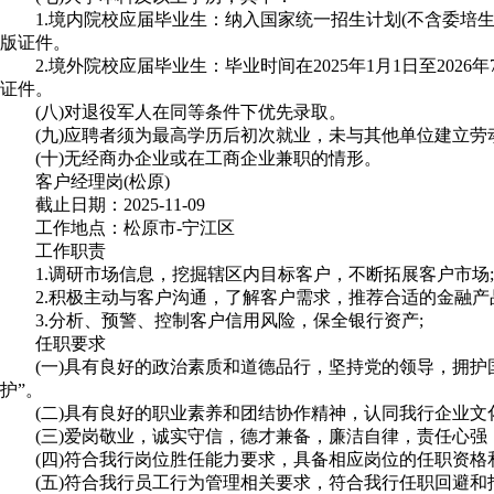
1.境内院校应届毕业生：纳入国家统一招生计划(不含委培生和定向生
版证件。
2.境外院校应届毕业生：毕业时间在2025年1月1日至2026
证件。
(八)对退役军人在同等条件下优先录取。
(九)应聘者须为最高学历后初次就业，未与其他单位建立劳
(十)无经商办企业或在工商企业兼职的情形。
客户经理岗(松原)
截止日期：2025-11-09
工作地点：松原市-宁江区
工作职责
1.调研市场信息，挖掘辖区内目标客户，不断拓展客户市场;
2.积极主动与客户沟通，了解客户需求，推荐合适的金融产品
3.分析、预警、控制客户信用风险，保全银行资产;
任职要求
(一)具有良好的政治素质和道德品行，坚持党的领导，拥护国家
护”。
(二)具有良好的职业素养和团结协作精神，认同我行企业文
(三)爱岗敬业，诚实守信，德才兼备，廉洁自律，责任心强
(四)符合我行岗位胜任能力要求，具备相应岗位的任职资格
(五)符合我行员工行为管理相关要求，符合我行任职回避和