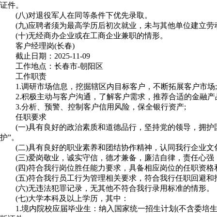
证件。
(八)对退役军人在同等条件下优先录取。
(九)应聘者须为最高学历后初次就业，未与其他单位建立劳
(十)无经商办企业或在工商企业兼职的情形。
客户经理岗(长春)
截止日期：2025-11-09
工作地点：长春市-朝阳区
工作职责
1.调研市场信息，挖掘辖区内目标客户，不断拓展客户市场;
2.积极主动与客户沟通，了解客户需求，推荐合适的金融产品
3.分析、预警、控制客户信用风险，保全银行资产;
任职要求
(一)具有良好的政治素质和道德品行，坚持党的领导，拥护国家
护”。
(二)具有良好的职业素养和团结协作精神，认同我行企业文
(三)爱岗敬业，诚实守信，德才兼备，廉洁自律，责任心强
(四)符合我行岗位胜任能力要求，具备相应岗位的任职资格
(五)符合我行员工行为管理相关要求，符合我行任职回避和
(六)无违法犯罪记录，无其他不符合我行录用标准的情形。
(七)大学本科及以上学历，其中：
1.境内院校应届毕业生：纳入国家统一招生计划(不含委培生和定向生