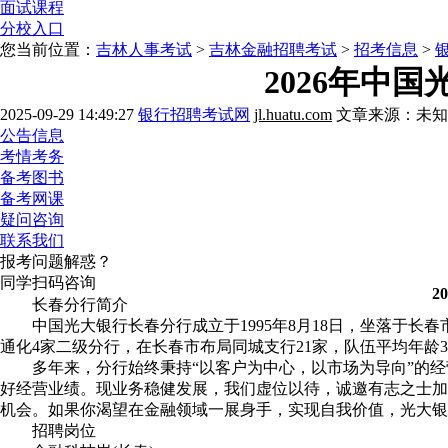
面试课程
分校入口
您当前位置：
吉林人事考试
>
吉林金融招聘考试
>
招考信息
>
2026年中
2025-09-29 14:49:27
银行招聘考试网
jl.huatu.com
文章来源：未知
公告信息
考情考务
备考图书
备考网课
疑问咨询
联系我们
报考问题解惑？
同学扫码咨询
2
长春分行简介
中国光大银行长春分行成立于1995年8月18日，坐落于长春
通化4家二级分行，在长春市布局同城支行21家，队伍平均年龄3
多年来，分行始终秉持“以客户为中心，以市场为导向”的经
好经营业绩。现业务稳健发展，我们虚位以待，诚邀有志之士加
机会。如果你渴望在金融领域一展身手，实现自我价值，光大银
招聘岗位