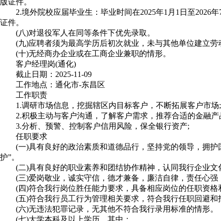
版证件。
2.境外院校应届毕业生：毕业时间在2025年1月1日至2026
证件。
(八)对退役军人在同等条件下优先录取。
(九)应聘者须为最高学历后初次就业，未与其他单位建立劳
(十)无经商办企业或在工商企业兼职的情形。
客户经理岗(通化)
截止日期：2025-11-09
工作地点：通化市-东昌区
工作职责
1.调研市场信息，挖掘辖区内目标客户，不断拓展客户市场;
2.积极主动与客户沟通，了解客户需求，推荐合适的金融产品
3.分析、预警、控制客户信用风险，保全银行资产;
任职要求
(一)具有良好的政治素质和道德品行，坚持党的领导，拥护国家
护”。
(二)具有良好的职业素养和团结协作精神，认同我行企业文
(三)爱岗敬业，诚实守信，德才兼备，廉洁自律，责任心强
(四)符合我行岗位胜任能力要求，具备相应岗位的任职资格
(五)符合我行员工行为管理相关要求，符合我行任职回避和
(六)无违法犯罪记录，无其他不符合我行录用标准的情形。
(七)大学本科及以上学历，其中：