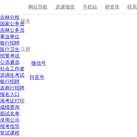
网站导航
选课报班
手机站
师资库
联
吉林分校
登录
国家公务员
吉林公务员
|
事业单位
银行招聘
注册
医疗卫生
招警考试
公选遴选
微信号
社会工作者
选调生考试
抖音号
银行招聘
农商行招聘
报名入口
准考证打印
成绩查询
面试名单
录用公示
报考指导
笔试课程