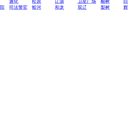
通化
松原
辽源
卫星广场
榆树
白
院
司法警官
蛟河
和龙
双辽
梨树
辉