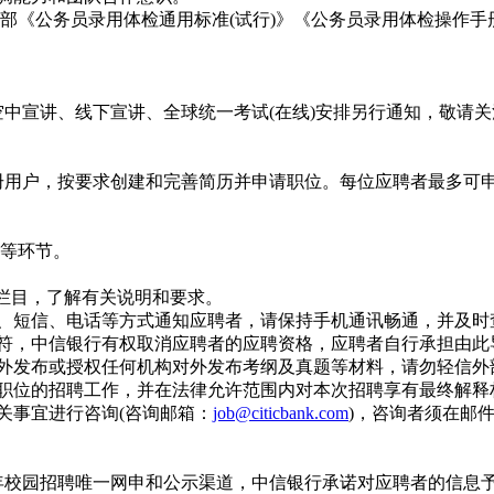
《公务员录用体检通用标准(试行)》《公务员录用体检操作手册
;空中宣讲、线下宣讲、全球统一考试(在线)安排另行通知，敬请
册用户，按要求创建和完善简历并申请职位。每位应聘者最多可
等环节。
栏目，了解有关说明和要求。
、短信、电话等方式通知应聘者，请保持手机通讯畅通，并及时
符，中信银行有权取消应聘者的应聘资格，应聘者自行承担由此
外发布或授权任何机构对外发布考纲及真题等材料，请勿轻信外
职位的招聘工作，并在法律允许范围内对本次招聘享有最终解释
关事宜进行咨询(咨询邮箱：
job@citicbank.com
)，咨询者须在邮
26年校园招聘唯一网申和公示渠道，中信银行承诺对应聘者的信