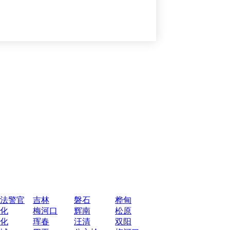
法警官
吉林
磐石
桦甸
化
梅河口
辉南
松原
化
珲春
汪清
双阳