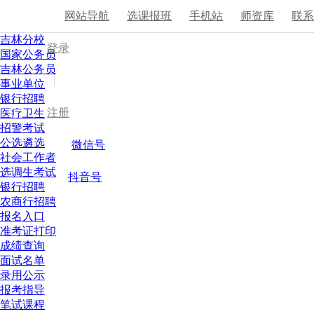
网站导航
选课报班
手机站
师资库
联
吉林分校
登录
国家公务员
吉林公务员
|
事业单位
银行招聘
注册
医疗卫生
招警考试
公选遴选
微信号
社会工作者
选调生考试
抖音号
银行招聘
农商行招聘
报名入口
准考证打印
成绩查询
面试名单
录用公示
报考指导
笔试课程