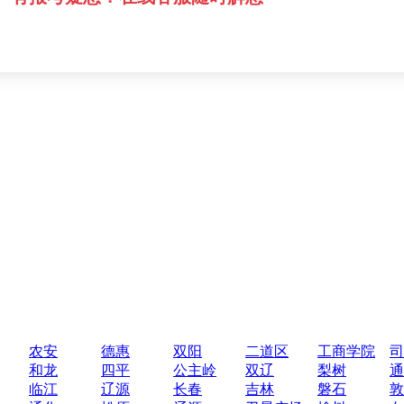
农安
德惠
双阳
二道区
工商学院
司
和龙
四平
公主岭
双辽
梨树
通
临江
辽源
长春
吉林
磐石
敦