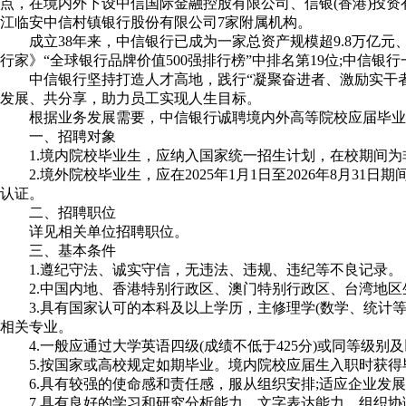
点，在境内外下设中信国际金融控股有限公司、信银(香港)投
江临安中信村镇银行股份有限公司7家附属机构。
成立38年来，中信银行已成为一家总资产规模超9.8万亿元、
行家》“全球银行品牌价值500强排行榜”中排名第19位;中信银行
中信银行坚持打造人才高地，践行“凝聚奋进者、激励实干者
发展、共分享，助力员工实现人生目标。
根据业务发展需要，中信银行诚聘境内外高等院校应届毕业
一、招聘对象
1.境内院校毕业生，应纳入国家统一招生计划，在校期间为非在职
2.境外院校毕业生，应在2025年1月1日至2026年8月31日
认证。
二、招聘职位
详见相关单位招聘职位。
三、基本条件
1.遵纪守法、诚实守信，无违法、违规、违纪等不良记录。
2.中国内地、香港特别行政区、澳门特别行政区、台湾地区
3.具有国家认可的本科及以上学历，主修理学(数学、统计等
相关专业。
4.一般应通过大学英语四级(成绩不低于425分)或同等级别
5.按国家或高校规定如期毕业。境内院校应届生入职时获得毕
6.具有较强的使命感和责任感，服从组织安排;适应企业发展
7.具有良好的学习和研究分析能力、文字表达能力、组织协