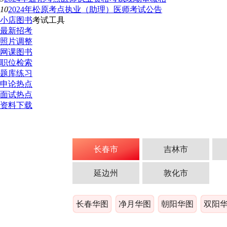
10
2024年松原考点执业（助理）医师考试公告
小店图书
考试工具
最新招考
照片调整
网课图书
职位检索
题库练习
申论热点
面试热点
资料下载