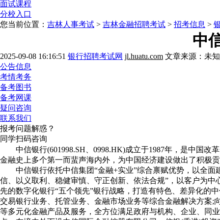
面试课程
分校入口
您当前位置：
吉林人事考试
>
吉林金融招聘考试
>
招考信息
>
中信
2025-09-08 16:16:51
银行招聘考试网
jl.huatu.com
文章来源：未知
公告信息
考情考务
备考图书
备考网课
疑问咨询
联系我们
报考问题解惑？
同学扫码咨询
中信银行(601998.SH、0998.HK)成立于1987年
金融史上多个第一而蜚声海内外，为中国经济建设做出了积极贡献
中信银行依托中信集团“金融+实业”综合禀赋优势，以全面建
信、以义取利、稳健审慎、守正创新、依法合规”，以客户为中
先的数字化银行“五个领先”银行战略，打造有特色、差异化的
交易银行业务、托管业务、金融市场业务等综合金融解决方案;
等多元化金融产品及服务，全方位满足政府与机构、企业、同业及个