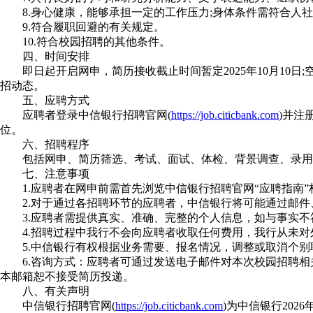
8.身心健康，能够承担一定的工作压力;身体条件需符合人社部
9.符合履职回避的有关规定。
10.符合校园招聘的其他条件。
四、时间安排
即日起开启网申，简历接收截止时间暂定2025年10月10日
招动态。
五、应聘方式
应聘者登录中信银行招聘官网(
https://job.citicbank.com
)并注
位。
六、招聘程序
包括网申、简历筛选、考试、面试、体检、背景调查、录用
七、注意事项
1.应聘者在网申前需首先浏览中信银行招聘官网“应聘指南”
2.对于通过各招聘环节的应聘者，中信银行将可能通过邮件
3.应聘者需提供真实、准确、完整的个人信息，如与事实不
4.招聘过程中我行不会向应聘者收取任何费用，我行从未对
5.中信银行有权根据业务需要、报名情况，调整或取消个别
6.咨询方式：应聘者可通过发送电子邮件对本次校园招聘相
本邮箱恕不接受简历投递。
八、有关声明
中信银行招聘官网(
https://job.citicbank.com
)为中信银行20