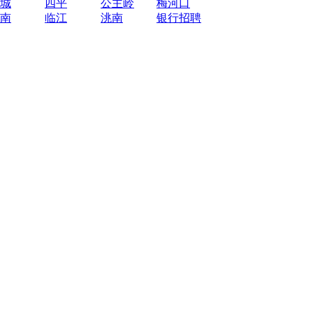
城
四平
公主岭
梅河口
南
临江
洮南
银行招聘