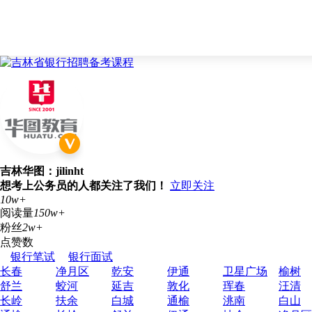
吉林华图：jilinht
想考上公务员的人都关注了我们！
立即关注
10w+
阅读量
150w+
粉丝
2w+
点赞数
银行笔试
银行面试
长春
净月区
乾安
伊通
卫星广场
榆树
舒兰
蛟河
延吉
敦化
珲春
汪清
长岭
扶余
白城
通榆
洮南
白山