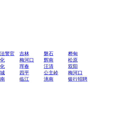
法警官
吉林
磐石
桦甸
化
梅河口
辉南
松原
化
珲春
汪清
双阳
城
四平
公主岭
梅河口
南
临江
洮南
银行招聘