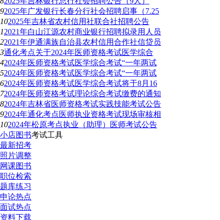
8
2025年吉林银行总行社会招聘公告（9人）
9
2025年广发银行长春分行社会招聘启事（7.25
10
2025年吉林省农村信用社联合社招聘公告
1
2021年白山江源农村商业银行招聘拟录用人员
2
2021年伊通满族自治县农村信用合作社信贷员
3
通化考点关于2024年医师资格考试医学综合
4
2024年医师资格考试医学综合考试“一年两试
5
2024年医师资格考试医学综合考试“一年两试
6
2024年医师资格考试医学综合考试将于8月16
7
2024年医师资格考试理论综合考试缴费的通知
8
2024年吉林省医师资格考试实践技能考试公告
9
2024年通化考点医师执业资格考试现场审核相
10
2024年松原考点执业（助理）医师考试公告
小店图书
考试工具
最新招考
照片调整
网课图书
职位检索
题库练习
申论热点
面试热点
资料下载