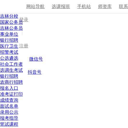
网站导航
选课报班
手机站
师资库
联
吉林分校
登录
国家公务员
吉林公务员
|
事业单位
银行招聘
注册
医疗卫生
招警考试
公选遴选
微信号
社会工作者
选调生考试
抖音号
银行招聘
农商行招聘
报名入口
准考证打印
成绩查询
面试名单
录用公示
报考指导
笔试课程