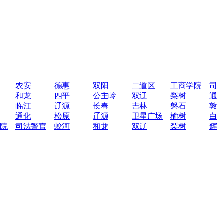
农安
德惠
双阳
二道区
工商学院
司
和龙
四平
公主岭
双辽
梨树
通
临江
辽源
长春
吉林
磐石
敦
通化
松原
辽源
卫星广场
榆树
白
院
司法警官
蛟河
和龙
双辽
梨树
辉