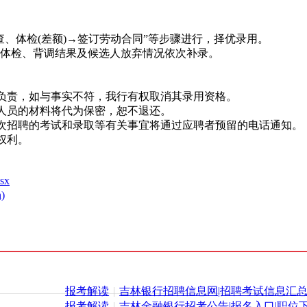
体检(差额)→签订劳动合同”等步骤进行，择优录用。
体检、背调结果及候选人放弃情况依次补录。
负责，如与事实不符，我行有权取消其录用资格。
人员的材料将代为保密，恕不退还。
次招聘的考试和录取等有关事宜将通过应聘者预留的电话通知。
权利。
sx
)
报考解读
|
吉林银行招聘信息网|招聘考试信息汇
报考解读
|
吉林金融银行招考公告|报名入口|职位