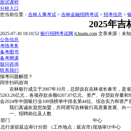
面试课程
分校入口
您当前位置：
吉林人事考试
>
吉林金融招聘考试
>
招考信息
>
2025年
2025-07-30 18:10:52
银行招聘考试网
jl.huatu.com
文章来源：未知
公告信息
考情考务
备考图书
备考网课
疑问咨询
联系我们
报考问题解惑？
同学扫码咨询
吉林银行成立于2007年10月，总部设在吉林省长春市，是省属
5263.26亿元，各项存款余额6207.07亿元。资产、存贷款
会2024年中国银行业100强榜单中排名第44位。综合实力和
我们真诚欢迎您加盟，共同谱写吉林银行高质量发展、向一
一、招聘岗位及人数
部门
中心
总行派驻延边审计分部 （工作地点：延吉市)
现场审计中心