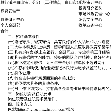
总行派驻白山审计分部 （工作地点：白山市)
现场审计中心
投资研究团队
投资管理部
市场风险管理中心
政策研究中心
综合文字中心
个人金融部
收单业务中心
合计
二、招聘基本条件
(一)遵纪守法、诚实守信，具有良好的个人品质和职业道德，
(二)大学本科及以上学历，留学归国人员应取得教育部留学服
(三)具有3年(含)以上在银行、金融同业、专业机构工作经验
(四)具有较强的学习能力、较好的团队合作精神，良好的沟通
(五)职业稳定性较强，近三年来全职工作单位不超过两个;
(六)不存在影响使用的违规违纪不良行为记录及监管处罚、内
(七)身体健康;
(八)符合吉林银行亲属回避的有关规定;
(九)岗位要求具备的其他条件;
(十)对工作业绩突出、持有高含金量专业证书等特别优秀的
三、岗位职责及任职要求
岗位职责及任职要求见附件。
四、报名方式
PC端(https://jlyhzp-hw.zhaopin.com)报名