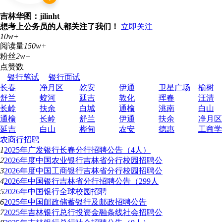
吉林华图：jilinht
想考上公务员的人都关注了我们！
立即关注
10w+
阅读量
150w+
粉丝
2w+
点赞数
银行笔试
银行面试
长春
净月区
乾安
伊通
卫星广场
榆树
舒兰
蛟河
延吉
敦化
珲春
汪清
长岭
扶余
白城
通榆
洮南
白山
通榆
长岭
舒兰
伊通
扶余
净月区
延吉
白山
桦甸
农安
德惠
工商学
农商行招聘
1
2025年广发银行长春分行招聘公告（4人）
2
2026年度中国农业银行吉林省分行校园招聘公
3
2026年度中国工商银行吉林省分行校园招聘公
4
2026年中国银行吉林省分行招聘公告（299人
5
2026年中国银行全球校园招聘
6
2025年中国邮政储蓄银行及邮政招聘公告
7
2025年吉林银行总行投资金融条线社会招聘公