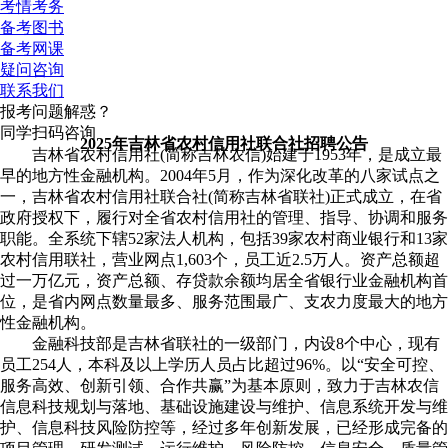
考情考务
备考图书
备考网课
疑问咨询
联系我们
报考问题解惑？
同学扫码咨询
2025年吉林省农村信用社联合社招聘公告
吉林省农村信用社(简称吉林农信)始建于1953年，是成立最
早的地方性金融机构。2004年5月，作为深化改革的八家试点之
一，吉林省农村信用社联合社(简称吉林省联社)正式成立，在省
政府授权下，履行对全省农村信用社的管理、指导、协调和服务
职能。全系统下辖52家法人机构，包括39家农村商业银行和13家
农村信用联社，营业网点1,603个，员工近2.5万人。资产总额超
过一万亿元，资产总额、存贷款余额均居全省银行业金融机构首
位，是省内网点数量最多、服务范围最广、支农力度最大的地方
性金融机构。
金融科技部是吉林省联社的一级部门，内设8个中心，现有
员工254人，本科及以上学历人员占比超过96%。以“安全可控、
服务高效、创新引领、合作共赢”为基本原则，致力于吉林农信
信息科技规划与落地、基础设施建设与维护、信息系统开发与维
护、信息科技风险防控等，经过多年创新发展，已经形成完备的