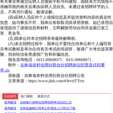
有关事宜将通过应聘人员预留手机号码通知，因联系方式填报不
准确导致的相关后果由应聘人员自负。未通过各招聘环节的人
员，不再另行通知，敬请谅解。
(四)应聘人员应对个人填报信息及所提供资料内容的真实性
负责，如与事实不符，我单位有权取消其录用资格。如已录用后
发现提供了虚假信息和材料，立即解除劳动合同并追索已发工
资、奖金等。
(五)我单位对本次招聘享有最终解释权。
(六)本次招聘过程中，我单位不委托任何单位和个人编写有
关考试教材及举办任何有关考试的培训班，敬请广大考生提高警
惕，切勿轻信各类虚假广告和诈骗信息。
报名咨询电话：0431-89668075、0431-89668071。
附件：
吉林省农村信用社联合社招聘岗位职责及任职要
求.xls
原标题：吉林省农村信用社联合社招聘公告
文章来源：https://www.jlnls.com/#/levelTText
活动推荐
热门课程
联系方式
报考解读
|
吉林银行招聘信息网|招聘考试信息汇总
报考解读
|
吉林金融银行招考公告|报名入口|职位下载