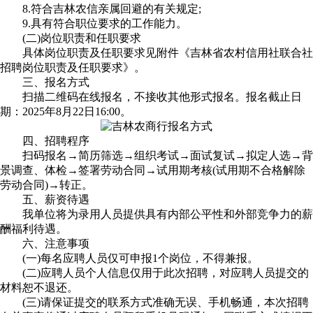
8.符合吉林农信亲属回避的有关规定;
9.具有符合职位要求的工作能力。
(二)岗位职责和任职要求
具体岗位职责及任职要求见附件《吉林省农村信用社联合社
招聘岗位职责及任职要求》。
三、报名方式
扫描二维码在线报名，不接收其他形式报名。报名截止日
期：2025年8月22日16:00。
四、招聘程序
扫码报名→简历筛选→组织考试→面试复试→拟定人选→背
景调查、体检→签署劳动合同→试用期考核(试用期不合格解除
劳动合同)→转正。
五、薪资待遇
我单位将为录用人员提供具有内部公平性和外部竞争力的薪
酬福利待遇。
六、注意事项
(一)每名应聘人员仅可申报1个岗位，不得兼报。
(二)应聘人员个人信息仅用于此次招聘，对应聘人员提交的
材料恕不退还。
(三)请保证提交的联系方式准确无误、手机畅通，本次招聘