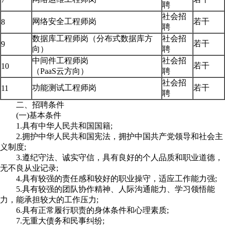
聘
社会招
网络安全工程师岗
若干
8
聘
数据库工程师岗（分布式数据库方
社会招
若干
9
向）
聘
中间件工程师岗
社会招
若干
10
（PaaS云方向）
聘
社会招
功能测试工程师岗
若干
11
聘
二、招聘条件
(一)基本条件
1.具有中华人民共和国国籍;
2.拥护中华人民共和国宪法，拥护中国共产党领导和社会主
义制度;
3.遵纪守法、诚实守信，具有良好的个人品质和职业道德，
无不良从业记录;
4.具有较强的责任感和较好的职业操守，适应工作能力强;
5.具有较强的团队协作精神、人际沟通能力、学习领悟能
力，能承担较大的工作压力;
6.具有正常履行职责的身体条件和心理素质;
7.无重大债务和民事纠纷;