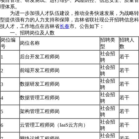
项目管理、研发测试、运行维护、风险防控、信息安全、质量管
理体系。
为进一步加强人才队伍建设，推动业务快速发展，为战略转
型提供强有力的人力支持和保障，吉林省联社现公开招聘信息科
技人才，工作地点在吉林省
长春
市。公告如下：
一、招聘岗位及人数
岗位编
招聘类
招聘人
岗位名称
号
型
数
社会招
后台开发工程师岗
若干
1
聘
社会招
前端开发工程师岗
若干
2
聘
社会招
数据研发工程师岗
若干
3
聘
社会招
数据管理工程师岗
若干
4
聘
社会招
架构管理工程师岗
若干
5
聘
社会招
云管理工程师岗（IaaS云方向）
若干
6
聘
社会招
网络运维工程师岗
若干
7