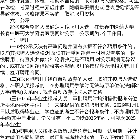
条件进行复查。体检、考察不合格的，取消拟聘人选资格。考生
在体检、考察过程中弄虚作假，隐瞒重要病史或违法违纪情况等
导致体检、考察结果不实的，取消聘用资格。
六、公示
经考察合格的人员确定为拟聘用人选，在长春中医药大学、
长春中医药大学附属医院网站公示，公示期为7个工作日。
七、聘用
(一)对公示反映有严重问题并查有实据不符合聘用条件的，
取消其拟聘人选资格;对反映有严重问题但一时难以查实的，暂
缓聘用，待查实并做出结论后决定是否聘用;对公示期满无异议
的，或有反映问题但经核实不影响聘用的按程序办理相关聘用手
续，签订聘用合同。
(二)在办理聘用手续前自动放弃的人员，取消其拟聘人选资
格。在职人员报考的，在办理聘用手续时无法与原单位依法解除
人事(劳动)关系的，视为自动放弃拟聘人选资格。
(三)2025年毕业生报考人员，审批聘用时均须提供报考岗位
所要求的学历学位证书，未能提供的取消聘用资格。2026年1月1
日以后取得毕业证、学位证的考生不符合报考条件，不办理聘用
手续(其中毕业证、学位证有一个日期为2025年的，可视为2025
年毕业生)。
(四)被聘用人员按相关政策规定约定试用期，试用期一并计
算在聘用合同期限内。试用期满考核合格的，予以正式聘用;不