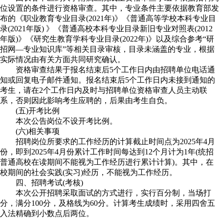
位设置的条件进行资格审查。其中，专业条件主要依据教育部发
布的《职业教育专业目录(2021年)》《普通高等学校本科专业目
录(2021年版) 》《普通高校本科专业目录新旧专业对照表(2012
年版)》《研究生教育学科专业目录(2022年)》以及综合参考“研
招网—专业知识库”等相关目录审核，目录未涵盖的专业，根据
实际情况由有关方面共同研究确认。
资格审查结果于报名结束后5个工作日内由招聘单位电话通
知或回复电子邮件通知。报名结束后5个工作日内未接到通知的
考生，请在2个工作日内及时与招聘单位资格审查人员主动联
系，否则因此影响考生应聘的，后果由考生自负。
(五)开考比例
本次公告岗位不设开考比例。
(六)相关事项
招聘岗位所要求的工作经历的计算截止时间点为2025年4月
份，即到2025年4月份累计工作时间每达到12个月计为1年(统招
普通高校在读期间不能视为工作经历进行累计计算)。其中，在
校期间的社会实践(实习)经历，不能视为工作经历。
四、招聘考试(考核)
本次公开招聘采取面试的方式进行，实行百分制，当场打
分，满分100分，及格线为60分。计算考生成绩时，采用四舍五
入法精确到小数点后两位。