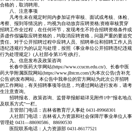
合格的，取消聘用。
八、注意事项
凡考生未在规定时间内参加证件审核、面试或考核、体检、
考察、报到等情况的，均视为自动放弃应聘资格;资格审核贯穿
招聘工作全过程，在任何环节，发现考生不符合招聘资格条件或
弄虚作假骗取应聘资格的，均取消应聘资格，问题严重的要追究
责任。对于公开招聘过程中应聘人员、招聘单位和招聘工作人员
违纪违规行为的认定与处理，按照《事业单位公开招聘违纪违规
行为处理规定》(人社部令第35号)执行。
九、信息发布及政策咨询
长春中医药大学网站(https://www.ccucm.edu.cn/)、长春中医
药大学附属医院网站(https://www.jlhtcm.com/)为本次公告(含补充
公告)的发布网站。本公告中我单位的官方网站为此次公开招聘
的工作网站，有关招聘事项等信息，均通过网站进行发布，请考
生注意查询。
招聘报名、政策咨询、监督举报邮箱详见附件1中“报名地点
及联系方式”一栏。
主管部门电话：吉林省教育厅人事处 0431-89968301
人社部门电话：吉林省人力资源和社会保障厅事业单位人事
管理处 0431—88690586、88690530
医院联系电话：人力资源部 0431-86177521