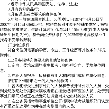
2.遵守中华人民共和国宪法、法律、法规;
3.具有良好的品行;
4.具备适应岗位要求的身体条件;
5.年龄一般在18周岁以上、50周岁以下(1974年4月15日至
2007年4月15日期间出生)。招聘岗位对年龄有特殊要求的，按招
聘岗位要求确定。年龄计算时间点均以4月15日为准(以本人身份
证出生日期为准)。符合岗位资格条件的2025年普通高校毕业生
报考不受年龄限制。
(二)岗位条件
符合岗位所需要的学历、专业、工作经历等其他条件,详见
附件1。
(三)具备招聘岗位要求的其他资格条件
1. 定向、委培应届毕业生报考，须征得定向、委培单位同
意。
2. 在职人员报考，应征得有用人权限部门或所在单位同意。
(四)有下列情形之一的人员不得报考：
1. 曾因犯罪受过刑事处罚的人员和曾被开除公职的人员，受
到党纪政纪处分期限未满或者正在接受纪律审查的人员，处于刑
事处罚期间或者正在接受司法调查尚未做出结论的人员;
2. 在公务员招考和事业单位公开招聘中被考试组织部门认定
有严重违纪违规行为并在禁考期限内的人员;