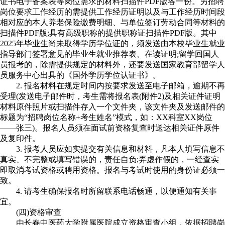
证书电子备案表等岗位需求的材料扫描件PDF版各一份。另招聘
岗位要求工作经历的需提供工作经历证明以及与工作经历时间段
相对应的本人养老保险缴费明细、与单位签订劳动合同等材料的
扫描件PDF版;具有高级职称的提供职称证扫描件PDF版。其中
2025年毕业生尚未取得学历学位证的，须发送由本校毕业生就业
指导部门签署意见的毕业生就业推荐表、在读证明;留学回国人
员报考的，除需提供规定的材料外，还要发送国家教育部留学人
员服务中心出具的《国外学历学位认证书》。
2. 报名材料在规定时间内按要求发送至电子邮箱，逾期不再
受理(发送电子邮件时，考生需将报名表(附件2)及相关证件证明
材料原件照片或扫描件存入一个文件夹，该文件夹及发送邮件的
标题为“招聘岗位名称+考生姓名”模式，如：XX科室XX岗位
——张三)。报名人员须在面试前资格复查时送达相关证件原件
及复印件。
3. 报考人员应如实提交有关信息和材料，凡本人填写信息不
真实、不完整或填写错误的，责任自负;弄虚作假的，一经查实
即取消考试资格或聘用资格。报名与考试时使用的身份证必须一
致。
4. 请考生确保报名时所留联系电话畅通，以便通知有关事
宜。
(四)资格审查
由长春中医药大学附属医院成立资格审查小组，依据招聘岗