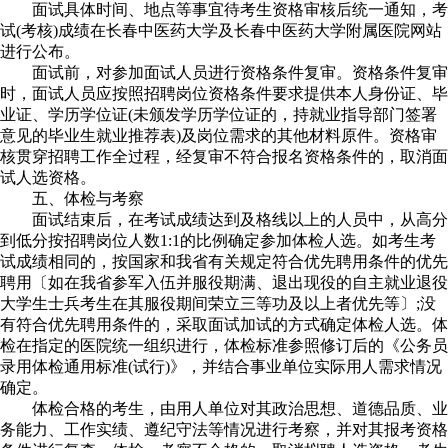
面试具体时间、地点等事宜待考生资格审核后统一通知，考
试(考核)成绩在长春中医药大学及长春中医药大学附属医院网站
进行公布。
面试前，对参加面试人员进行资格条件复审。资格条件复审
时，面试人员应按照招聘岗位资格条件要求提供本人身份证、毕
业证、学历学位证(未颁发学历学位证的，持就业指导部门签署
意见的毕业生就业推荐表)及岗位需求的其他材料原件。资格审
核贯穿招聘工作全过程，经复审不符合报名资格条件的，取消面
试人选资格。
五、体检与考察
面试结束后，在考试成绩达到及格线以上的人员中，从高分
到低分按招聘岗位人数1:1的比例确定参加体检人选。如考生考
试成绩相同的，按国家和我省有关规定符合优先聘用条件的优先
聘用〔如在我省参军入伍并服役期满、退出现役的自主就业退役
大学生士兵考生在其服役期间荣立三等功及以上者优先等〕;没
有符合优先聘用条件的，采取面试加试的方式确定体检人选。体
检在指定的医院统一组织进行，体检标准参照修订后的《公务员
录用体检通用标准(试行)》，并结合事业单位实际用人需求情况
确定。
体检合格的考生，由用人单位对其政治思想、道德品质、业
务能力、工作实绩、遵纪守法等情况进行考察，并对其报考资格