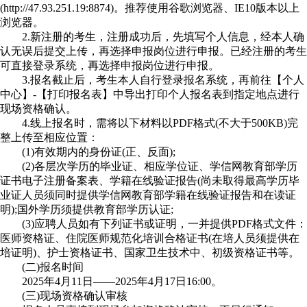
(http://47.93.251.19:8874)。推荐使用谷歌浏览器、IE10版本以上
浏览器。
2.新注册的考生，注册成功后，先填写个人信息，经本人确
认无误后提交上传，再选择申报岗位进行申报。已经注册的考生
可直接登录系统，再选择申报岗位进行申报。
3.报名截止后，考生本人自行登录报名系统，再前往【个人
中心】-【打印报名表】中导出打印个人报名表到指定地点进行
现场资格确认。
4.线上报名时，需将以下材料以PDF格式(不大于500KB)完
整上传至相应位置：
(1)有效期内的身份证(正、反面);
(2)各层次学历的毕业证、相应学位证、学信网教育部学历
证书电子注册备案表、学籍在线验证报告(尚未取得最高学历毕
业证人员须同时提供学信网教育部学籍在线验证报告和在读证
明);国外学历须提供教育部学历认证;
(3)应聘人员如有下列证书或证明，一并提供PDF格式文件：
医师资格证、住院医师规范化培训合格证书(在培人员须提供在
培证明)、护士资格证书、国家卫生技术中、初级资格证书等。
(二)报名时间
2025年4月11日——2025年4月17日16:00。
(三)现场资格确认审核