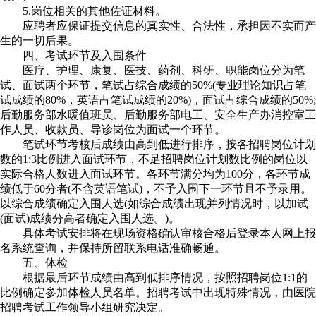
5.岗位相关的其他佐证材料。
应聘者应保证提交信息的真实性、合法性，承担因不实而产
生的一切后果。
四、考试环节及入围条件
医疗、护理、康复、医技、药剂、科研、职能岗位分为笔
试、面试两个环节，笔试占综合成绩的50%(专业理论知识占笔
试成绩的80%，英语占笔试成绩的20%)，面试占综合成绩的50%;
后勤服务部水暖值班员、后勤服务部电工、安全生产办消控室工
作人员、收款员、导诊岗位为面试一个环节。
笔试环节考核后成绩由高到低进行排序，按各招聘岗位计划
数的1:3比例进入面试环节，不足招聘岗位计划数比例的岗位以
实际合格人数进入面试环节。各环节满分均为100分，各环节成
绩低于60分者(不含英语笔试)，不予入围下一环节且不予录用。
以综合成绩确定入围人选(如综合成绩出现并列情况时，以加试
(面试)成绩分高者确定入围人选。)。
具体考试安排将在现场资格确认审核合格后登录本人网上报
名系统查询，并保持所留联系电话准确畅通。
五、体检
根据最后环节成绩由高到低排序情况，按照招聘岗位1:1的
比例确定参加体检人员名单。招聘考试中出现特殊情况，由医院
招聘考试工作领导小组研究决定。