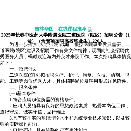
报考解惑》》点击咨询
历年考情》》点击咨询
配套图书》》我要买
报考职位》》点击咨询
吉林华图：在线课程推荐
2025年长春中医药大学附属医院二道医院（院区）招聘公告（1
号）（含专项招聘高校毕业生）220人
为进一步落实“人才强院”战略，根据医院事业发展需要、二
道医院(院区)建设及招聘工作有关文件精神，现面向社会招聘优
秀医务人员，竭诚欢迎海内外英才来院工作。本次招聘具体情况
如下：
一、招聘计划
二道医院(院区)拟招聘医疗、护理、康复、医技、药剂、职
能、工勤等岗位优秀人才，具体招聘岗位及聘用形式详见附件。
二、报名条件
(一)基本条件
1.符合应聘职位所需的资格条件。
2.应聘人员须具有良好的思想政治素质，热爱本岗位工作，
遵纪守法、诚实守信，品行端正。
3.具有较扎实的基础理论水平和系统专业技术知识，以及较
强的实际操作能力。
4.口齿清晰，具有较强的语言表达能力。