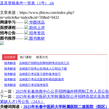
及其资格条件一览表（1号）.xls
文章来源：https://www.jlhtcm.com/index.php?
m=article&a=index&cid=59&id=9432
网课学习
——
华图优品
面授课程
——
助你上岸
招考公告
——
招考资讯
图书推荐
——
图书教材
活动推荐
热门课程
联系方式
报考解读
|
吉林医疗招聘信息网|招聘考试信息汇总
报考解读
|
吉林医疗招考公告|报名入口|职位下载
报考解读
|
吉林医疗考试复习资料|备考技巧
报考解读
|
吉林医疗考试试题资料|模拟题|题库
报考解读
|
吉林医疗考试报考指导
上一篇：
2025年长春急救中心公开招聘编外聘用制工作人员公告
下一篇：
2025年长春中医药大学附属医院公开招聘高层次及急需
紧缺人才1号公告（24人）
关键词阅读：
2025年长春中医药大学附属医院二道医院（院区）