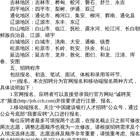
吉林地区：吉林市、桦甸、蛟河、磐石、舒兰、永吉
四平地区：四平市、梨树、伊通、双辽
通化地区：通化市、梅河口、集安、柳河、辉南、通化县
辽源地区：辽源市、东丰、东辽
白山地区：白山市、临江、抚松、露水河、松江河、长白朝
鲜族自治县、江源、靖宇
白城地区：白城市、洮南、大安、通榆、镇赉
松原地区：松原市、长岭、乾安、扶余、长山
延边地区：延吉市、龙井、敦化、图们、和龙、汪清、珲
春、安图
五、招聘程序
包括报名、初选、笔试、面试、体检和录用等环节。
(一)报名。本次招聘分为官网报名和移动端报名两种方式，
具体说明如下：
1.官网报名。应聘者可以直接登录我行官方网站“诚聘英
才”频道(http://job.ccb.com)并按要求进行注册、报名。
2.移动端报名。关注“中国建设银行人才招聘”公众号，通过
公众号底部“我要应聘”入口进行报名。
每位应聘者最多可填报两个志愿，在报名截止日之前可修改
两次志愿，调整志愿顺序也视为一次修改。请根据招聘需求及个
人情况选择志愿。志愿选择及顺序非常重要，请慎重考虑。报名