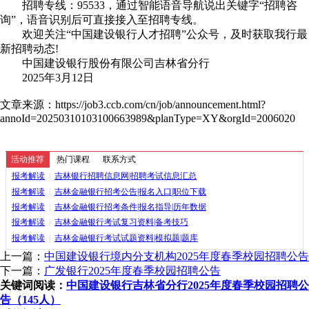
招聘专线：95533，通过智能语音导航说出关键字“招聘咨
询”，语音识别后可直接接入至招聘专线。
欢迎关注“中国建设银行人才招聘”公众号，及时获取我行最
新招聘动态!
中国建设银行股份有限公司吉林省分行
2025年3月12日
文章来源：https://job3.ccb.com/cn/job/announcement.html?
annoId=20250310103100663989&planType=XY&orgId=2006020
活动推荐
热门课程
联系方式
报考解读
|
吉林银行招聘信息网|招聘考试信息汇总
报考解读
|
吉林金融银行招考公告|报名入口|职位下载
报考解读
|
吉林金融银行招考条件|报名指导|历年数据
报考解读
|
吉林金融银行考试复习资料|备考技巧
报考解读
|
吉林金融银行考试试题资料|模拟题|题库
上一篇：
中国建设银行境内分支机构2025年度春季校园招聘公告
下一篇：
广发银行2025年度春季校园招聘公告
关键词阅读：
中国建设银行吉林省分行2025年度春季校园招聘公
告（145人）