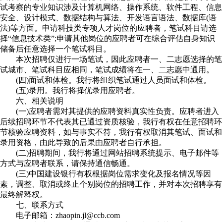
试考察的专业知识涉及计算机网络、操作系统、软件工程、信息
安全、设计模式、数据结构与算法、开发语言语法、数据库(语
法)等方面。申请科技类专项人才岗位的应聘者，笔试科目请选
择“信息技术类”;申请其他岗位的应聘者可在综合评估自身知识
储备后任意选择一个笔试科目。
本次招聘仅进行一场笔试，因此应聘者一、二志愿选择的笔
试城市、笔试科目应相同，笔试成绩将在一、二志愿中通用。
(四)面试和体检。我行将组织笔试通过人员面试和体检。
(五)录用。我行将择优录用应聘者。
六、相关说明
(一)应聘者需对其提供的应聘资料真实性负责。应聘者进入
后续招聘环节不代表其已通过资质核验，我行有权在任意招聘环
节核验应聘资料，如与事实不符，我行有权取消其笔试、面试和
录用资格，由此导致的后果由应聘者自行承担。
(二)招聘期间，我行将通过网站招聘系统提示、电子邮件等
方式与应聘者联系，请保持通信畅通。
(三)中国建设银行有权根据岗位需求变化及报名情况等因
素，调整、取消或终止个别岗位的招聘工作，并对本次招聘享有
最终解释权。
七、联系方式
电子邮箱：zhaopin.jl@ccb.com