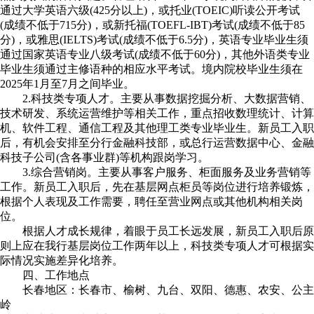
通过大学英语六级(425分以上)，或托业(TOEIC)听读公开考试
(成绩不低于715分)，或新托福(TOEFL-IBT)考试(成绩不低于85
分)，或雅思(IELTS)考试(成绩不低于6.5分)，英语专业毕业生须
通过国家英语专业八级考试(成绩不低于60分)，其他外语类专业
毕业生须通过主修语种的相应水平考试。境内院校毕业生须在
2025年1月至7月之间毕业。
2.科技类专项人才。主要从事数据挖掘分析、大数据营销、
技术研发、系统运营维护等相关工作，重点招收数理统计、计算
机、软件工程、通信工程及其他理工类专业毕业生。新员工入职
后，有机会安排至分行金融科技部，或总行运营数据中心、金融
科技子公司(含各事业群)等机构跟岗学习。
3.综合营销岗。主要从事客户服务、柜面服务及业务营销等
工作。新员工入职后，先在基层网点柜员等岗位进行培养锻炼，
根据个人表现及工作需要，聘任至营业网点或其他机构相关岗
位。
根据人才成长规律，着眼于员工长远发展，新员工入职后原
则上应在我行基层岗位工作两年以上，科技类专项人才可根据实
际情况实施差异化培养。
四、工作地点
长春地区：长春市、榆树、九台、双阳、德惠、农安、公主
岭