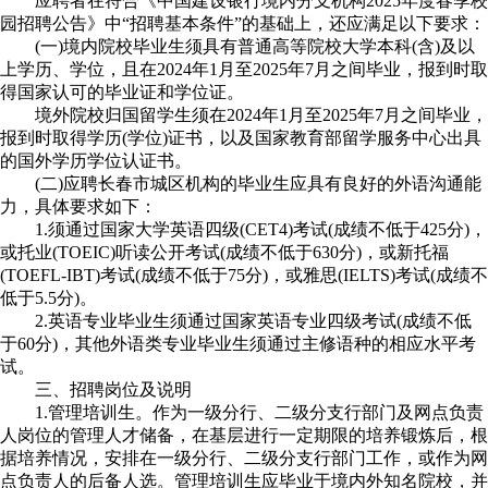
应聘者在符合《中国建设银行境内分支机构2025年度春季校
园招聘公告》中“招聘基本条件”的基础上，还应满足以下要求：
(一)境内院校毕业生须具有普通高等院校大学本科(含)及以
上学历、学位，且在2024年1月至2025年7月之间毕业，报到时取
得国家认可的毕业证和学位证。
境外院校归国留学生须在2024年1月至2025年7月之间毕业，
报到时取得学历(学位)证书，以及国家教育部留学服务中心出具
的国外学历学位认证书。
(二)应聘长春市城区机构的毕业生应具有良好的外语沟通能
力，具体要求如下：
1.须通过国家大学英语四级(CET4)考试(成绩不低于425分)，
或托业(TOEIC)听读公开考试(成绩不低于630分)，或新托福
(TOEFL-IBT)考试(成绩不低于75分)，或雅思(IELTS)考试(成绩不
低于5.5分)。
2.英语专业毕业生须通过国家英语专业四级考试(成绩不低
于60分)，其他外语类专业毕业生须通过主修语种的相应水平考
试。
三、招聘岗位及说明
1.管理培训生。作为一级分行、二级分支行部门及网点负责
人岗位的管理人才储备，在基层进行一定期限的培养锻炼后，根
据培养情况，安排在一级分行、二级分支行部门工作，或作为网
点负责人的后备人选。管理培训生应毕业于境内外知名院校，并