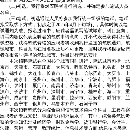
截止时间为2025年4月3日24点(北京时间)。
(二)初选。我行将对应聘者进行初选，并确定参加笔试人员
名单。
(三)笔试。初选通过人员将参加我行统一组织的笔试。笔试
拟采取线下方式，初步定于2025年4月下旬举行，具体时间以笔
试通知为准。报名过程中，应聘者需填写笔试城市、科目意向，
填写内容仅代表应聘者的笔试申请意向，并不代表已获得我行笔
试资格，获得笔试资格的应聘者将收到我行发送的笔试通知。笔
试城市、科目意向在报名截止后不可更改，届时我行将根据应聘
者在报名时选择的笔试城市、科目进行笔试安排。
本次招聘笔试在全国46个城市同时进行，笔试城市包括：北
京市、天津市、石家庄市、太原市、呼和浩特市、包头市、沈阳
市、锦州市、大连市、长春市、吉林市、哈尔滨市、大庆市、上
海市、南京市、苏州市、杭州市、金华市、宁波市、合肥市、福
州市、泉州市、厦门市、南昌市、济南市、青岛市、郑州市、武
汉市、长沙市、广州市、深圳市、南宁市、桂林市、海口市、重
庆市、成都市、贵阳市、昆明市、拉萨市、西安市、咸阳市、兰
州市、西宁市、银川市、乌鲁木齐市、石河子市。
本次招聘笔试分为综合类和信息技术类两个科目，主要考察
应聘者的专业知识、职业能力和外语水平。其中，综合类笔试考
察的专业知识涉及经济学、财政金融学、货币银行学、会计学、
法律、营销、管理、数理统计、信息技术等方面;信息技术类笔