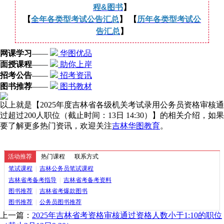
程&图书
】
【
全年各类型考试公告汇总
】 【
历年各类型考试公
告汇总
】
网课学习
——
华图优品
面授课程
——
助你上岸
招考公告
——
招考资讯
图书推荐
——
图书教材
以上就是【2025年度吉林省各级机关考试录用公务员资格审核通
过超过200人职位（截止时间：13日 14:30）】的相关介绍，如果
要了解更多热门资讯，欢迎关注
吉林华图教育
。
活动推荐
热门课程
联系方式
笔试课程
|
吉林公务员笔试课程
吉林省考备考指导
|
吉林省考备考资料
图书推荐
|
吉林省考爆款图书
图书推荐
|
公务员图书推荐
上一篇：
2025年吉林省考资格审核通过资格人数小于1:10的职位