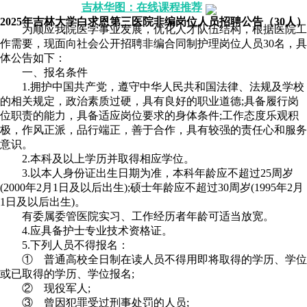
吉林华图：在线课程推荐
2025年吉林大学白求恩第三医院非编岗位人员招聘公告（30人）
为顺应我院医学事业发展，优化人才队伍结构，根据医院工
作需要，现面向社会公开招聘非编合同制护理岗位人员30名，具
体公告如下：
一、报名条件
1.拥护中国共产党，遵守中华人民共和国法律、法规及学校
的相关规定，政治素质过硬，具有良好的职业道德;具备履行岗
位职责的能力，具备适应岗位要求的身体条件;工作态度乐观积
极，作风正派，品行端正，善于合作，具有较强的责任心和服务
意识。
2.本科及以上学历并取得相应学位。
3.以本人身份证出生日期为准，本科年龄应不超过25周岁
(2000年2月1日及以后出生);硕士年龄应不超过30周岁(1995年2月
1日及以后出生)。
有委属委管医院实习、工作经历者年龄可适当放宽。
4.应具备护士专业技术资格证。
5.下列人员不得报名：
① 普通高校全日制在读人员不得用即将取得的学历、学位
或已取得的学历、学位报名;
② 现役军人;
③ 曾因犯罪受过刑事处罚的人员;