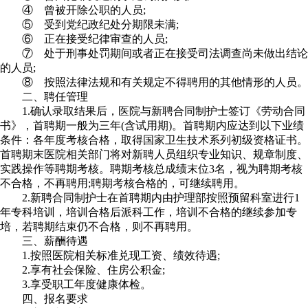
④ 曾被开除公职的人员;
⑤ 受到党纪政纪处分期限未满;
⑥ 正在接受纪律审查的人员;
⑦ 处于刑事处罚期间或者正在接受司法调查尚未做出结论
的人员;
⑧ 按照法律法规和有关规定不得聘用的其他情形的人员。
二、聘任管理
1.确认录取结果后，医院与新聘合同制护士签订《劳动合同
书》，首聘期一般为三年(含试用期)。首聘期内应达到以下业绩
条件：各年度考核合格，取得国家卫生技术系列初级资格证书。
首聘期末医院相关部门将对新聘人员组织专业知识、规章制度、
实践操作等聘期考核。聘期考核总成绩末位3名，视为聘期考核
不合格，不再聘用;聘期考核合格的，可继续聘用。
2.新聘合同制护士在首聘期内由护理部按照预留科室进行1
年专科培训，培训合格后派科工作，培训不合格的继续参加专
培，若聘期结束仍不合格，则不再聘用。
三、薪酬待遇
1.按照医院相关标准兑现工资、绩效待遇;
2.享有社会保险、住房公积金;
3.享受职工年度健康体检。
四、报名要求