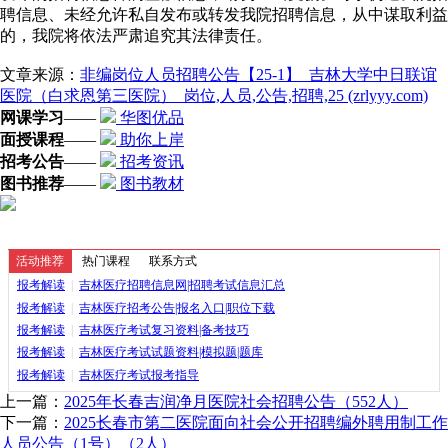
聘信息、未经允许私自发布或转发我院招聘信息，从中谋取利益
的，我院将依法严肃追究其法律责任。
文章来源：
非编岗位人员招聘公告【25-1】_吉林大学中日联谊
医院（白求恩第三医院）_岗位,人员,公告,招聘,25 (zrlyyy.com)
网课学习
——
华图优品
面授课程
——
助你上岸
招考公告
——
招考资讯
图书推荐
——
图书教材
活动推荐
热门课程
联系方式
报考解读
|
吉林医疗招聘信息网|招聘考试信息汇总
报考解读
|
吉林医疗招考公告|报名入口|职位下载
报考解读
|
吉林医疗考试复习资料|备考技巧
报考解读
|
吉林医疗考试试题资料|模拟题|题库
报考解读
|
吉林医疗考试报考指导
上一篇：
2025年长春吉润净月医院社会招聘公告（552人）
下一篇：
2025长春市第二医院面向社会公开招聘编外聘用制工作
人员公告（1号）（2人）