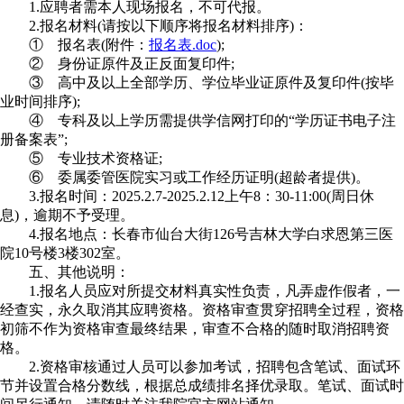
1.应聘者需本人现场报名，不可代报。
2.报名材料(请按以下顺序将报名材料排序)：
① 报名表(附件：
报名表.doc
);
② 身份证原件及正反面复印件;
③ 高中及以上全部学历、学位毕业证原件及复印件(按毕
业时间排序);
④ 专科及以上学历需提供学信网打印的“学历证书电子注
册备案表”;
⑤ 专业技术资格证;
⑥ 委属委管医院实习或工作经历证明(超龄者提供)。
3.报名时间：2025.2.7-2025.2.12上午8：30-11:00(周日休
息)，逾期不予受理。
4.报名地点：长春市仙台大街126号吉林大学白求恩第三医
院10号楼3楼302室。
五、其他说明：
1.报名人员应对所提交材料真实性负责，凡弄虚作假者，一
经查实，永久取消其应聘资格。资格审查贯穿招聘全过程，资格
初筛不作为资格审查最终结果，审查不合格的随时取消招聘资
格。
2.资格审核通过人员可以参加考试，招聘包含笔试、面试环
节并设置合格分数线，根据总成绩排名择优录取。笔试、面试时