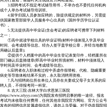
间另行通知，请随时关注我院官方网站通知。
3.招聘考试不指定考试辅导用书，不举办也不委托任何机构
或个人举办考试辅导培训班。
4.留学归国人员参加应聘的，除提供规定的材料外，另需提
供国家教育部留学人员服务中心出具的《国外学历学位认证
书》。
5.无法提供高中毕业证(含会考证)的应聘者可携带下列材料
之一：
①高中就读学校出具的毕业证明(材料中须体现入学及毕业
时间、会考成绩等信息。经办人签字盖学校公章，并经当地教育
局确认后盖章);
②提供个人档案中的高中毕业生登记表复印件，经档案所在
部门确认后盖骑缝章(即高中毕业时所填材料，材料中须体现入
学时间及毕业时间、会考成绩等信息)。
6.应聘者在入职体检过程中弄虚作假替检、代检、隐瞒重要
病史等导致体检结果不实的，永久取消聘用资格。
7.凡与招聘岗位所在单位人员存在夫妻或父母子女关系的应
聘人员，不得报考同一科室。
8. 吉大三院-吉林大学白求恩第三医院
(https://www.zrlyyy.com/)为我院发布招聘启事的唯一途径。报名
考试均未收取任何费用，任何其他非我院官方网站、官方公众号
发布的招聘信息皆属虚假信息，请勿上当受骗。对于伪造我院招