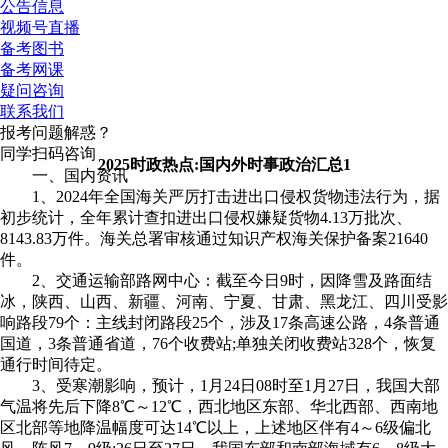
公告信息
视频号直播
备考图书
备考网课
疑问咨询
联系我们
报考问题解惑？
同学扫码咨询
2025时政热点:国内外时事政治汇总1
一、国内资讯
1、2024年全国海关严厉打击进出口侵权货物违法行为，据
初步统计，全年累计查扣进出口侵权嫌疑货物4.13万批次、
8143.83万件。海关总署审核通过知识产权海关保护备案21640
件。
2、交通运输部路网中心：截至今日9时，因降雪及路面结
冰，陕西、山西、新疆、河南、宁夏、甘肃、黑龙江、四川受影
响路段79个：主线封闭路段25个，涉及17条高速公路，4条普通
国道，3条普通省道，76个收费站;单独关闭收费站328个，恢复
通行时间待定。
3、受寒潮影响，预计，1月24日08时至1月27日，我国大部
气温将先后下降8℃～12℃，西北地区东部、华北西部、西南地
区北部等地降温幅度可达14℃以上，上述地区伴有4～6级偏北