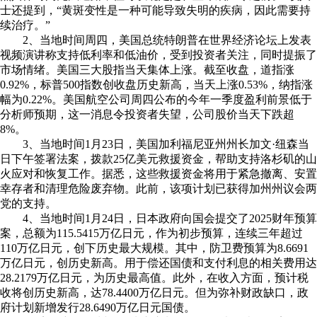
士还提到，“黄斑变性是一种可能导致失明的疾病，因此需要持
续治疗。”
2、当地时间周四，美国总统特朗普在世界经济论坛上发表
视频演讲称支持低利率和低油价，受到投资者关注，同时提振了
市场情绪。美国三大股指当天集体上涨。截至收盘，道指涨
0.92%，标普500指数创收盘历史新高，当天上涨0.53%，纳指涨
幅为0.22%。美国航空公司周四公布的今年一季度盈利前景低于
分析师预期，这一消息令投资者失望，公司股价当天下跌超
8%。
3、当地时间1月23日，美国加利福尼亚州州长加文·纽森当
日下午签署法案，拨款25亿美元救援资金，帮助支持洛杉矶的山
火应对和恢复工作。据悉，这些救援资金将用于紧急撤离、安置
幸存者和清理危险废弃物。此前，该项计划已获得加州州议会两
党的支持。
4、当地时间1月24日，日本政府向国会提交了2025财年预算
案，总额为115.5415万亿日元，作为初步预算，连续三年超过
110万亿日元，创下历史最大规模。其中，防卫费预算为8.6691
万亿日元，创历史新高。用于偿还国债和支付利息的相关费用达
28.2179万亿日元，为历史最高值。此外，在收入方面，预计税
收将创历史新高，达78.4400万亿日元。但为弥补财政缺口，政
府计划新增发行28.6490万亿日元国债。