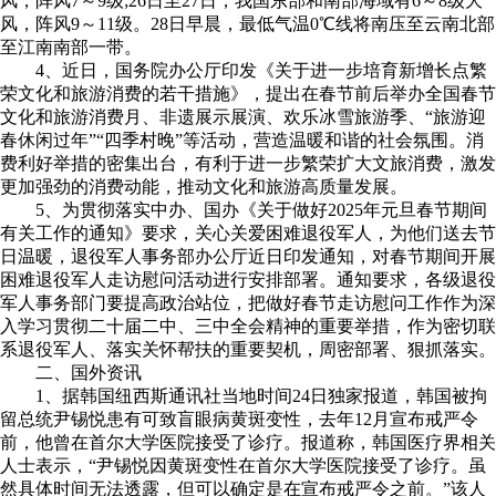
风，阵风7～9级;26日至27日，我国东部和南部海域有6～8级大
风，阵风9～11级。28日早晨，最低气温0℃线将南压至云南北部
至江南南部一带。
4、近日，国务院办公厅印发《关于进一步培育新增长点繁
荣文化和旅游消费的若干措施》，提出在春节前后举办全国春节
文化和旅游消费月、非遗展示展演、欢乐冰雪旅游季、“旅游迎
春休闲过年”“四季村晚”等活动，营造温暖和谐的社会氛围。消
费利好举措的密集出台，有利于进一步繁荣扩大文旅消费，激发
更加强劲的消费动能，推动文化和旅游高质量发展。
5、为贯彻落实中办、国办《关于做好2025年元旦春节期间
有关工作的通知》要求，关心关爱困难退役军人，为他们送去节
日温暖，退役军人事务部办公厅近日印发通知，对春节期间开展
困难退役军人走访慰问活动进行安排部署。通知要求，各级退役
军人事务部门要提高政治站位，把做好春节走访慰问工作作为深
入学习贯彻二十届二中、三中全会精神的重要举措，作为密切联
系退役军人、落实关怀帮扶的重要契机，周密部署、狠抓落实。
二、国外资讯
1、据韩国纽西斯通讯社当地时间24日独家报道，韩国被拘
留总统尹锡悦患有可致盲眼病黄斑变性，去年12月宣布戒严令
前，他曾在首尔大学医院接受了诊疗。报道称，韩国医疗界相关
人士表示，“尹锡悦因黄斑变性在首尔大学医院接受了诊疗。虽
然具体时间无法透露，但可以确定是在宣布戒严令之前。”该人