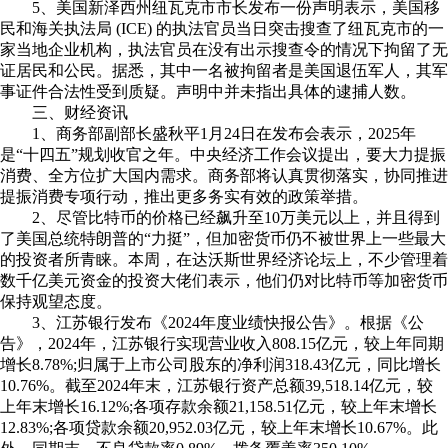
5、美国新泽西州纽瓦克市市长发布一份声明表示，美国移
民和海关执法局 (ICE) 的执法官员当日突击搜查了纽瓦克市的一
家当地企业机构，执法官员在没有出示搜查令的情况下拘留了无
证居民和公民。据悉，其中一名被拘留者是美国退伍军人，其军
事证件合法性受到质疑。声明中并未指出具体的逮捕人数。
三、财经资讯
1、商务部副部长盛秋平1月24日在发布会表示，2025年
是“十四五”规划收官之年。中央经济工作会议提出，要大力提振
消费、全方位扩大国内需求。商务部将认真贯彻落实，协同推进
提振消费专项行动，推出更多务实有效的政策举措。
2、尽管比特币的价格已经飙升至10万美元以上，并且得到
了美国总统特朗普的“力挺”，但加密货币仍不被世界上一些最大
的投资者所青睐。本周，在达沃斯世界经济论坛上，不少管理着
数千亿美元资金的投资大佬们表示，他们仍对比特币等加密货币
保持观望态度。
3、江苏银行发布《2024年度业绩快报公告》。根据《公
告》，2024年，江苏银行实现营业收入808.15亿元，较上年同期
增长8.78%;归属于上市公司股东的净利润318.43亿元，同比增长
10.76%。截至2024年末，江苏银行资产总额39,518.14亿元，较
上年末增长16.12%;各项存款余额21,158.51亿元，较上年末增长
12.83%;各项贷款余额20,952.03亿元，较上年末增长10.67%。此