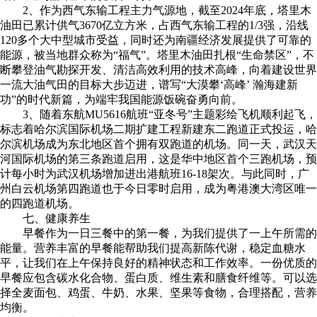
2、作为西气东输工程主力气源地，截至2024年底，塔里木
油田已累计供气3670亿立方米，占西气东输工程的1/3强，沿线
120多个大中型城市受益，同时还为南疆经济发展提供了可靠的
能源，被当地群众称为“福气”。塔里木油田扎根“生命禁区”，不
断攀登油气勘探开发、清洁高效利用的技术高峰，向着建设世界
一流大油气田的目标大步迈进，谱写“大漠攀‘高峰’ 瀚海建新
功”的时代新篇，为端牢我国能源饭碗奋勇向前。
3、随着东航MU5616航班“亚冬号”主题彩绘飞机顺利起飞，
标志着哈尔滨国际机场二期扩建工程新建东二跑道正式投运，哈
尔滨机场成为东北地区首个拥有双跑道的机场。同一天，武汉天
河国际机场的第三条跑道启用，这是华中地区首个三跑机场，预
计每小时为武汉机场增加进出港航班16-18架次。与此同时，广
州白云机场第四跑道也于今日零时启用，成为粤港澳大湾区唯一
的四跑道机场。
七、健康养生
早餐作为一日三餐中的第一餐，为我们提供了一上午所需的
能量。营养丰富的早餐能帮助我们提高新陈代谢，稳定血糖水
平，让我们在上午保持良好的精神状态和工作效率。一份优质的
早餐应包含碳水化合物、蛋白质、维生素和膳食纤维等。可以选
择全麦面包、鸡蛋、牛奶、水果、坚果等食物，合理搭配，营养
均衡。