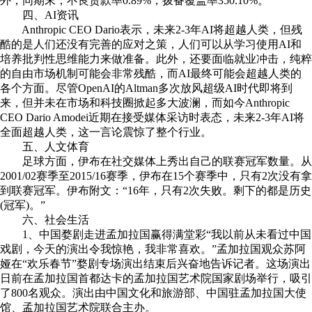
外，同期末，不良贷款率0.89%，拨备覆盖率350.10%。
四、AI资讯
Anthropic CEO Dario表示，未来2-3年AI将超越人类，但残
酷的是人们还没有完善的应对之策，人们可以从学习使用AI和
培养批判性思维能力来做准备。此外，还要面临就业冲击，纯粹
的自由市场机制可能会非常残酷，而AI最终可能会超越人类的
各个方面。尽管OpenAI的Altman多次放风超级AI时代即将到
来，但并未在市场和科技圈掀起多大波澜，而如今Anthropic
CEO Dario Amodei近期在接受媒体采访时表态，未来2-3年AI将
全面超越人类，这一言论震惊了整个行业。
五、人文体育
足球方面，伊布在社交媒体上秀出自己的联赛冠军数量。从
2001/02赛季至2015/16赛季，伊布在15个赛季中，只有2次没有拿
到联赛冠军。伊布附文：“16年，只有2次失败。剩下的都是历史
(冠军)。”
六、社会生活
1、中国婺剧走进孟加拉国赢得满堂彩“我以前从未看过中国
戏剧，今天的演出令我惊艳，我非常喜欢。”孟加拉国观众苏阿
娅在“欢乐春节”婺剧专场演出结束后兴奋地告诉记者。这场演出
日前在孟加拉国首都达卡的孟加拉国艺术院国家剧场举行，吸引
了800名观众。演出由中国文化和旅游部、中国驻孟加拉国大使
馆、孟加拉国艺术院联合主办。