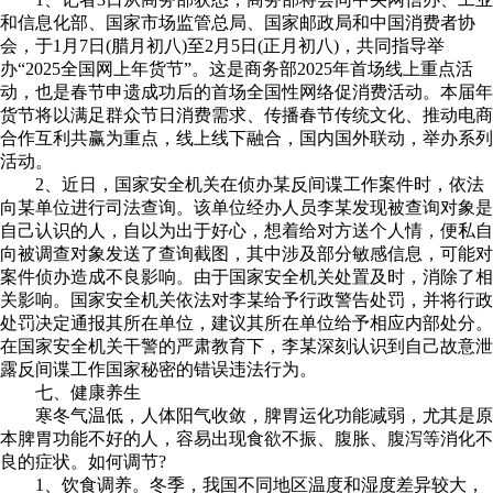
和信息化部、国家市场监管总局、国家邮政局和中国消费者协
会，于1月7日(腊月初八)至2月5日(正月初八)，共同指导举
办“2025全国网上年货节”。这是商务部2025年首场线上重点活
动，也是春节申遗成功后的首场全国性网络促消费活动。本届年
货节将以满足群众节日消费需求、传播春节传统文化、推动电商
合作互利共赢为重点，线上线下融合，国内国外联动，举办系列
活动。
2、近日，国家安全机关在侦办某反间谍工作案件时，依法
向某单位进行司法查询。该单位经办人员李某发现被查询对象是
自己认识的人，自以为出于好心，想着给对方送个人情，便私自
向被调查对象发送了查询截图，其中涉及部分敏感信息，可能对
案件侦办造成不良影响。由于国家安全机关处置及时，消除了相
关影响。国家安全机关依法对李某给予行政警告处罚，并将行政
处罚决定通报其所在单位，建议其所在单位给予相应内部处分。
在国家安全机关干警的严肃教育下，李某深刻认识到自己故意泄
露反间谍工作国家秘密的错误违法行为。
七、健康养生
寒冬气温低，人体阳气收敛，脾胃运化功能减弱，尤其是原
本脾胃功能不好的人，容易出现食欲不振、腹胀、腹泻等消化不
良的症状。如何调节?
1、饮食调养。冬季，我国不同地区温度和湿度差异较大，