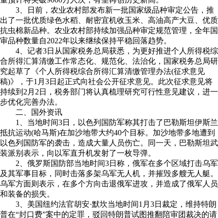
3、日前，农业农村部发布新一批国家级品种审定公告，推
出了一批优质绿色水稻、耐密宜机收玉米、高油高产大豆、优质
抗虫棉新品种。农业农村部持续加强品种审定规范管理，全年国
审品种数量自2022年以来继续保持平稳回落趋势。
4、记者3日从国家税务总局获悉，为更好推进个人所得税综
合所得汇算清缴工作常态化、规范化、法治化，国家税务总局研
究起草了《个人所得税综合所得汇算清缴管理办法(征求意见
稿)》，于1月3日起正式向社会公开征求意见。此次征求意见将
持续到2月2日，税务部门将认真梳理研究可行性意见建议，进一
步优化完善办法。
二、国外资讯
1、当地时间3日，以色列国防军称其打击了巴勒斯坦伊斯兰
抵抗运动(哈马斯)在加沙地带大约40个目标。加沙地带多地遭到
以色列国防军的袭击，造成大量人员伤亡。同一天，巴勒斯坦武
装派别表示，向以军直升机发射了一枚导弹。
2、俄罗斯国防部当地时间3日称，俄军在多个区域打击乌军
及其军事目标，同时击落多架乌军无人机，并摧毁多艘无人艇。
乌军方面则表示，在多个方向击退俄军进攻，并造成了俄军人员
和装备的损失。
3、美国纽约法官胡安·默坎当地时间1月3日裁定，维持特朗
普在“封口费”案中的定罪，驳回特朗普试图推翻陪审团裁决的请