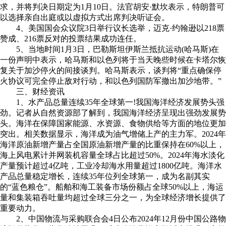
求，并将判决日期定为1月10日。法官胡安·默坎表示，特朗普可
以选择亲自出庭或以虚拟方式出席判决听证会。
4、美国国会众议院3日举行议长选举，迈克·约翰逊以218票
赞成、216票反对的投票结果成功连任。
5、当地时间1月3日，巴勒斯坦伊斯兰抵抗运动(哈马斯)在
一份声明中表示，哈马斯和以色列将于当天晚些时候在卡塔尔恢
复关于加沙停火的间接谈判。哈马斯表示，谈判将“重点确保停
火协议可完全停止敌对行动，和以色列国防军撤出加沙地带。”
三、财经资讯
1、水产品总量连续35年全球第一!我国海洋经济发展势头强
劲。记者从自然资源部了解到，我国海洋经济呈现出强劲发展势
头。海洋在保障国家能源、水资源、食物供给等方面的地位更加
突出。相关数据显示，海洋成为油气增储上产的主力军。2024年
海洋原油新增产量占全国原油新增产量的比重保持在60%以上，
海上风电累计并网装机容量全球占比超过50%。2024年海水淡化
产量预计超过4亿吨，工业冷却海水用量超过1800亿吨。海洋水
产品总量稳定增长，连续35年位列全球第一，成为名副其实
的“蓝色粮仓”。船舶和海工装备市场份额占全球50%以上，海运
量和集装箱吞吐量均超过全球三分之一，为全球经济增长提供了
重要动力。
2、中国物流与采购联合会4日公布2024年12月份中国公路物