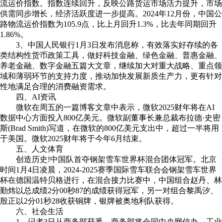
流运价指数。指数连续回升，反映公路货运市场活力提升，市场
供需同步增长，经济活跃度进一步提高。2024年12月份，中国公
路物流运价指数为105.9点，比上月回升1.3%，比去年同期回升
1.86%。
3、中国人民银行1月3日发布消息称，有效落实好存续的各
类结构性货币政策工具，做好科技金融、绿色金融、普惠金融、
养老金融、数字金融五篇大文章，继续加大对重大战略、重点领
域和薄弱环节的支持力度，推动加快发展新质生产力，更有针对
性地满足合理的消费融资需求。
四、AI资讯
微软在周五的一篇博客文章中表示，微软2025财年将在AI
数据中心方面投入800亿美元。微软副董事长兼总裁布拉德·史密
斯(Brad Smith)写道，在微软的800亿美元支出中，超过一半将用
于美国。微软2025财年将于今年6月结束。
五、人文体育
创造历史!中国队首夺钢架雪车世界杯混合团体冠军。北京
时间1月4日凌晨，2024-2025赛季国际雪车联合会钢架雪车世界
杯在德国温特贝格进行，在混合接力比赛中，中国组合赵丹、林
勤炜以总成绩2分00秒87的成绩获得冠军，另一对组合黎禹汐、
殷正以2分01秒28收获铜牌，银牌被奥地利队获得。
六、社会生活
1、记者3日从商务部获悉，商务部将会同中央网信办、工业