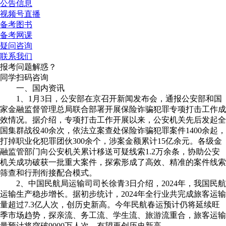
公告信息
视频号直播
备考图书
备考网课
疑问咨询
联系我们
报考问题解惑？
同学扫码咨询
一、国内资讯
1、1月3日，公安部在京召开新闻发布会，通报公安部和国
家金融监督管理总局联合部署开展保险诈骗犯罪专项打击工作成
效情况。据介绍，专项打击工作开展以来，公安机关先后发起全
国集群战役40余次，依法立案查处保险诈骗犯罪案件1400余起，
打掉职业化犯罪团伙300余个，涉案金额累计15亿余元。各级金
融监管部门向公安机关累计移送可疑线索1.2万余条，协助公安
机关成功破获一批重大案件，探索形成了高效、精准的案件线索
筛查和行刑衔接配合模式。
2、中国民航局运输司司长徐青3日介绍，2024年，我国民航
运输生产稳步增长。据初步统计，2024年全行业共完成旅客运输
量超过7.3亿人次，创历史新高。今年民航春运预计仍将延续旺
季市场趋势，探亲流、务工流、学生流、旅游流重合，旅客运输
量预计将突破9000万人次，有望再创历史新高。