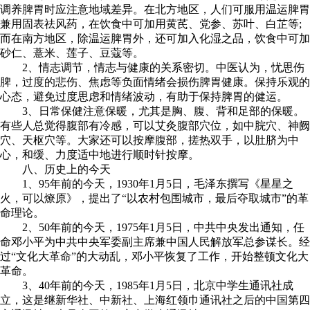
调养脾胃时应注意地域差异。在北方地区，人们可服用温运脾胃
兼用固表祛风药，在饮食中可加用黄芪、党参、苏叶、白芷等;
而在南方地区，除温运脾胃外，还可加入化湿之品，饮食中可加
砂仁、薏米、莲子、豆蔻等。
2、情志调节，情志与健康的关系密切。中医认为，忧思伤
脾，过度的悲伤、焦虑等负面情绪会损伤脾胃健康。保持乐观的
心态，避免过度思虑和情绪波动，有助于保持脾胃的健运。
3、日常保健注意保暖，尤其是胸、腹、背和足部的保暖。
有些人总觉得腹部有冷感，可以艾灸腹部穴位，如中脘穴、神阙
穴、天枢穴等。大家还可以按摩腹部，搓热双手，以肚脐为中
心，和缓、力度适中地进行顺时针按摩。
八、历史上的今天
1、95年前的今天，1930年1月5日，毛泽东撰写《星星之
火，可以燎原》，提出了“以农村包围城市，最后夺取城市”的革
命理论。
2、50年前的今天，1975年1月5日，中共中央发出通知，任
命邓小平为中共中央军委副主席兼中国人民解放军总参谋长。经
过“文化大革命”的大动乱，邓小平恢复了工作，开始整顿文化大
革命。
3、40年前的今天，1985年1月5日，北京中学生通讯社成
立，这是继新华社、中新社、上海红领巾通讯社之后的中国第四