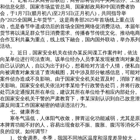
1、记者3日从商务部获悉，商务部将会同中央网信办、工业
和信息化部、国家市场监管总局、国家邮政局和中国消费者协
会，于1月7日(腊月初八)至2月5日(正月初八)，共同指导举
办“2025全国网上年货节”。这是商务部2025年首场线上重点活
动，也是春节申遗成功后的首场全国性网络促消费活动。本届年
货节将以满足群众节日消费需求、传播春节传统文化、推动电商
合作互利共赢为重点，线上线下融合，国内国外联动，举办系列
活动。
2、近日，国家安全机关在侦办某反间谍工作案件时，依法
向某单位进行司法查询。该单位经办人员李某发现被查询对象是
自己认识的人，自以为出于好心，想着给对方送个人情，便私自
向被调查对象发送了查询截图，其中涉及部分敏感信息，可能对
案件侦办造成不良影响。由于国家安全机关处置及时，消除了相
关影响。国家安全机关依法对李某给予行政警告处罚，并将行政
处罚决定通报其所在单位，建议其所在单位给予相应内部处分。
在国家安全机关干警的严肃教育下，李某深刻认识到自己故意泄
露反间谍工作国家秘密的错误违法行为。
七、健康养生
寒冬气温低，人体阳气收敛，脾胃运化功能减弱，尤其是原
本脾胃功能不好的人，容易出现食欲不振、腹胀、腹泻等消化不
良的症状。如何调节?
1、饮食调养。冬季，我国不同地区温度和湿度差异较大，