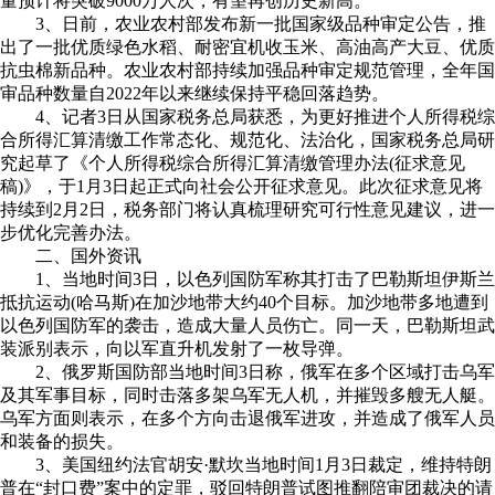
量预计将突破9000万人次，有望再创历史新高。
3、日前，农业农村部发布新一批国家级品种审定公告，推
出了一批优质绿色水稻、耐密宜机收玉米、高油高产大豆、优质
抗虫棉新品种。农业农村部持续加强品种审定规范管理，全年国
审品种数量自2022年以来继续保持平稳回落趋势。
4、记者3日从国家税务总局获悉，为更好推进个人所得税综
合所得汇算清缴工作常态化、规范化、法治化，国家税务总局研
究起草了《个人所得税综合所得汇算清缴管理办法(征求意见
稿)》，于1月3日起正式向社会公开征求意见。此次征求意见将
持续到2月2日，税务部门将认真梳理研究可行性意见建议，进一
步优化完善办法。
二、国外资讯
1、当地时间3日，以色列国防军称其打击了巴勒斯坦伊斯兰
抵抗运动(哈马斯)在加沙地带大约40个目标。加沙地带多地遭到
以色列国防军的袭击，造成大量人员伤亡。同一天，巴勒斯坦武
装派别表示，向以军直升机发射了一枚导弹。
2、俄罗斯国防部当地时间3日称，俄军在多个区域打击乌军
及其军事目标，同时击落多架乌军无人机，并摧毁多艘无人艇。
乌军方面则表示，在多个方向击退俄军进攻，并造成了俄军人员
和装备的损失。
3、美国纽约法官胡安·默坎当地时间1月3日裁定，维持特朗
普在“封口费”案中的定罪，驳回特朗普试图推翻陪审团裁决的请