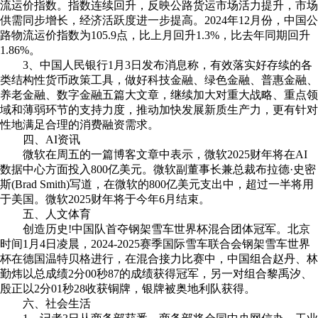
流运价指数。指数连续回升，反映公路货运市场活力提升，市场
供需同步增长，经济活跃度进一步提高。2024年12月份，中国公
路物流运价指数为105.9点，比上月回升1.3%，比去年同期回升
1.86%。
3、中国人民银行1月3日发布消息称，有效落实好存续的各
类结构性货币政策工具，做好科技金融、绿色金融、普惠金融、
养老金融、数字金融五篇大文章，继续加大对重大战略、重点领
域和薄弱环节的支持力度，推动加快发展新质生产力，更有针对
性地满足合理的消费融资需求。
四、AI资讯
微软在周五的一篇博客文章中表示，微软2025财年将在AI
数据中心方面投入800亿美元。微软副董事长兼总裁布拉德·史密
斯(Brad Smith)写道，在微软的800亿美元支出中，超过一半将用
于美国。微软2025财年将于今年6月结束。
五、人文体育
创造历史!中国队首夺钢架雪车世界杯混合团体冠军。北京
时间1月4日凌晨，2024-2025赛季国际雪车联合会钢架雪车世界
杯在德国温特贝格进行，在混合接力比赛中，中国组合赵丹、林
勤炜以总成绩2分00秒87的成绩获得冠军，另一对组合黎禹汐、
殷正以2分01秒28收获铜牌，银牌被奥地利队获得。
六、社会生活