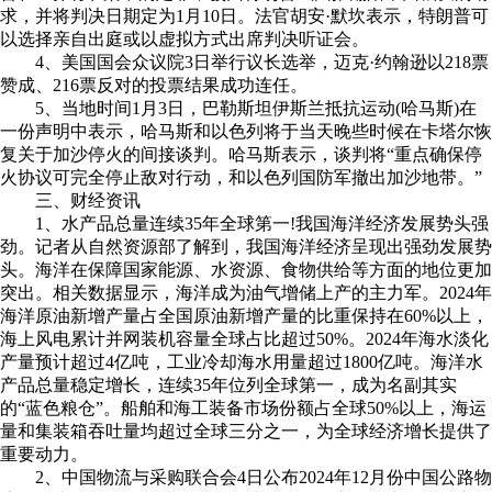
求，并将判决日期定为1月10日。法官胡安·默坎表示，特朗普可
以选择亲自出庭或以虚拟方式出席判决听证会。
4、美国国会众议院3日举行议长选举，迈克·约翰逊以218票
赞成、216票反对的投票结果成功连任。
5、当地时间1月3日，巴勒斯坦伊斯兰抵抗运动(哈马斯)在
一份声明中表示，哈马斯和以色列将于当天晚些时候在卡塔尔恢
复关于加沙停火的间接谈判。哈马斯表示，谈判将“重点确保停
火协议可完全停止敌对行动，和以色列国防军撤出加沙地带。”
三、财经资讯
1、水产品总量连续35年全球第一!我国海洋经济发展势头强
劲。记者从自然资源部了解到，我国海洋经济呈现出强劲发展势
头。海洋在保障国家能源、水资源、食物供给等方面的地位更加
突出。相关数据显示，海洋成为油气增储上产的主力军。2024年
海洋原油新增产量占全国原油新增产量的比重保持在60%以上，
海上风电累计并网装机容量全球占比超过50%。2024年海水淡化
产量预计超过4亿吨，工业冷却海水用量超过1800亿吨。海洋水
产品总量稳定增长，连续35年位列全球第一，成为名副其实
的“蓝色粮仓”。船舶和海工装备市场份额占全球50%以上，海运
量和集装箱吞吐量均超过全球三分之一，为全球经济增长提供了
重要动力。
2、中国物流与采购联合会4日公布2024年12月份中国公路物