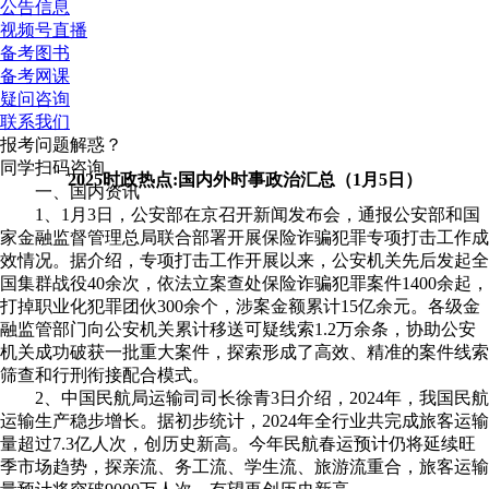
公告信息
视频号直播
备考图书
备考网课
疑问咨询
联系我们
报考问题解惑？
同学扫码咨询
2025时政热点:国内外时事政治汇总（1月5日）
一、国内资讯
1、1月3日，公安部在京召开新闻发布会，通报公安部和国
家金融监督管理总局联合部署开展保险诈骗犯罪专项打击工作成
效情况。据介绍，专项打击工作开展以来，公安机关先后发起全
国集群战役40余次，依法立案查处保险诈骗犯罪案件1400余起，
打掉职业化犯罪团伙300余个，涉案金额累计15亿余元。各级金
融监管部门向公安机关累计移送可疑线索1.2万余条，协助公安
机关成功破获一批重大案件，探索形成了高效、精准的案件线索
筛查和行刑衔接配合模式。
2、中国民航局运输司司长徐青3日介绍，2024年，我国民航
运输生产稳步增长。据初步统计，2024年全行业共完成旅客运输
量超过7.3亿人次，创历史新高。今年民航春运预计仍将延续旺
季市场趋势，探亲流、务工流、学生流、旅游流重合，旅客运输