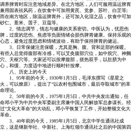
调养脾胃时应注意地域差异。在北方地区，人们可服用温运脾胃
兼用固表祛风药，在饮食中可加用黄芪、党参、苏叶、白芷等;
而在南方地区，除温运脾胃外，还可加入化湿之品，饮食中可加
砂仁、薏米、莲子、豆蔻等。
2、情志调节，情志与健康的关系密切。中医认为，忧思伤
脾，过度的悲伤、焦虑等负面情绪会损伤脾胃健康。保持乐观的
心态，避免过度思虑和情绪波动，有助于保持脾胃的健运。
3、日常保健注意保暖，尤其是胸、腹、背和足部的保暖。
有些人总觉得腹部有冷感，可以艾灸腹部穴位，如中脘穴、神阙
穴、天枢穴等。大家还可以按摩腹部，搓热双手，以肚脐为中
心，和缓、力度适中地进行顺时针按摩。
八、历史上的今天
1、95年前的今天，1930年1月5日，毛泽东撰写《星星之
火，可以燎原》，提出了“以农村包围城市，最后夺取城市”的革
命理论。
2、50年前的今天，1975年1月5日，中共中央发出通知，任
命邓小平为中共中央军委副主席兼中国人民解放军总参谋长。经
过“文化大革命”的大动乱，邓小平恢复了工作，开始整顿文化大
革命。
3、40年前的今天，1985年1月5日，北京中学生通讯社成
立，这是继新华社、中新社、上海红领巾通讯社之后的中国第四