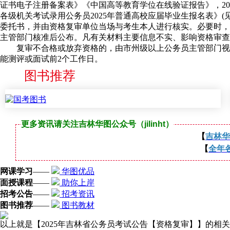
证书电子注册备案表》《中国高等教育学位在线验证报告》，20
各级机关考试录用公务员2025年普通高校应届毕业生报名表》
委托书，并由资格复审单位当场与考生本人进行核实。必要时，
主管部门核准后公布。凡有关材料主要信息不实、影响资格审查
复审不合格或放弃资格的，由市州级以上公务员主管部门视情
能测评或面试前2个工作日。
图书推荐
更多资讯请关注吉林华图公众号（jilinht）
【
吉林华
【
全年
网课学习
——
华图优品
面授课程
——
助你上岸
招考公告
——
招考资讯
图书推荐
——
图书教材
以上就是【2025年吉林省公务员考试公告【资格复审】】的相