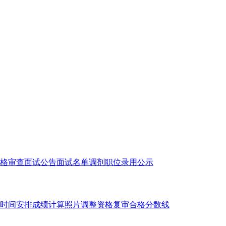
格审查
面试公告
面试名单
调剂职位
录用公示
时间安排
成绩计算
照片调整
资格复审
合格分数线