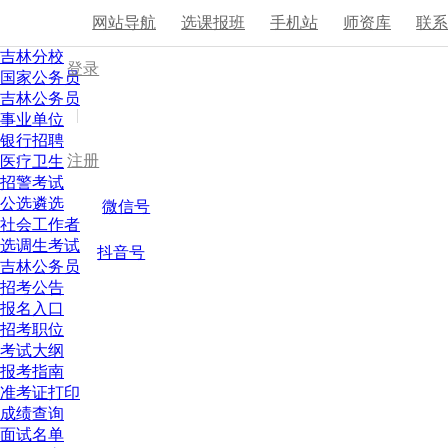
网站导航
选课报班
手机站
师资库
联
吉林分校
登录
国家公务员
吉林公务员
|
事业单位
银行招聘
注册
医疗卫生
招警考试
公选遴选
微信号
社会工作者
选调生考试
抖音号
吉林公务员
招考公告
报名入口
招考职位
考试大纲
报考指南
准考证打印
成绩查询
面试名单