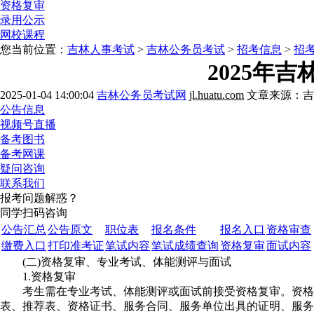
资格复审
录用公示
网校课程
您当前位置：
吉林人事考试
>
吉林公务员考试
>
招考信息
>
招
2025年
2025-01-04 14:00:04
吉林公务员考试网
jl.huatu.com
文章来源：吉
公告信息
视频号直播
备考图书
备考网课
疑问咨询
联系我们
报考问题解惑？
同学扫码咨询
公告汇总
公告原文
职位表
报名条件
报名入口
资格审查
缴费入口
打印准考证
笔试内容
笔试成绩查询
资格复审
面试内容
(二)资格复审、专业考试、体能测评与面试
1.资格复审
考生需在专业考试、体能测评或面试前接受资格复审。资格复
表、推荐表、资格证书、服务合同、服务单位出具的证明、服务