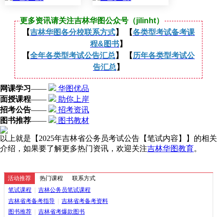
更多资讯请关注吉林华图公众号（jilinht）
【
吉林华图各分校联系方式
】 【
各类型考试备考课
程&图书
】
【
全年各类型考试公告汇总
】 【
历年各类型考试公
告汇总
】
网课学习
——
华图优品
面授课程
——
助你上岸
招考公告
——
招考资讯
图书推荐
——
图书教材
以上就是【2025年吉林省公务员考试公告【笔试内容】】的相关
介绍，如果要了解更多热门资讯，欢迎关注
吉林华图教育
。
活动推荐
热门课程
联系方式
笔试课程
|
吉林公务员笔试课程
吉林省考备考指导
|
吉林省考备考资料
图书推荐
|
吉林省考爆款图书