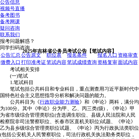
公告信息
视频号直播
备考图书
备考网课
疑问咨询
联系我们
报考问题解惑？
同学扫码咨询
2025年吉林省公务员考试公告【笔试内容】
公告汇总
公告原文
职位表
报名条件
报名入口
资格审查
缴费入口
打印准考证
笔试内容
笔试成绩查询
资格复审
面试内容
考试相关安排
(一)笔试
1.笔试科目
笔试包括公共科目和专业科目，重点测查用习近平新时代中
国特色社会主义思想指导分析和解决问题的能力。
公共科目为《
行政职业能力测验
》和《申论》两科，满分均
为100分。其中《申论》分为甲、乙、丙三类(级)，《申论》甲
为省市级综合管理类职位(含选调生职位、县级人民法院和人民
检察院非司法警察职位、长春市区直机关职位)试题、《申论》
乙为县乡级综合管理类职位试题、《申论》丙为行政执法类职位
(包括公安机关人民警察职位，司法行政机关执法勤务类职位，