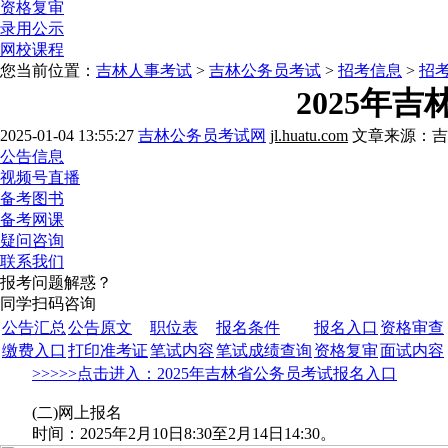
资格复审
录用公示
网校课程
您当前位置：
吉林人事考试
>
吉林公务员考试
>
招考信息
>
招
2025年
2025-01-04 13:55:27
吉林公务员考试网
jl.huatu.com
文章来源：吉
公告信息
视频号直播
备考图书
备考网课
疑问咨询
联系我们
报考问题解惑？
同学扫码咨询
公告汇总
公告原文
职位表
报名条件
报名入口
资格审查
缴费入口
打印准考证
笔试内容
笔试成绩查询
资格复审
面试内容
>>>>>点击进入：2025年吉林省公务员考试报名入口
(二)网上报名
时间：2025年2月10日8:30至2月14日14:30。