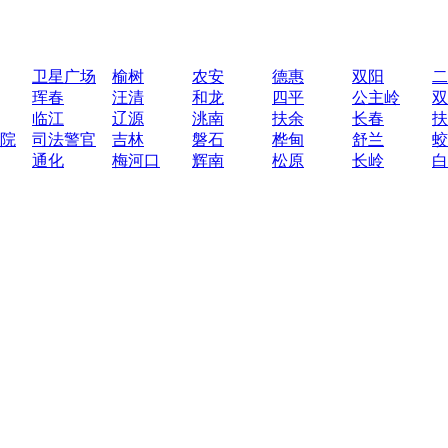
卫星广场
榆树
农安
德惠
双阳
二
珲春
汪清
和龙
四平
公主岭
双
临江
辽源
洮南
扶余
长春
扶
院
司法警官
吉林
磐石
桦甸
舒兰
蛟
通化
梅河口
辉南
松原
长岭
白