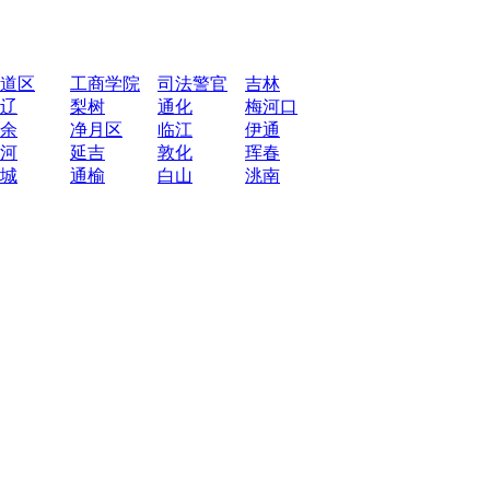
道区
工商学院
司法警官
吉林
辽
梨树
通化
梅河口
余
净月区
临江
伊通
河
延吉
敦化
珲春
城
通榆
白山
洮南