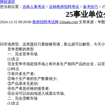
网校课程
您当前位置：
吉林人事考试
>
吉林教师招聘考试
>
备考技巧
> 
25事业单
2024-12-31 09:20:06
教师招聘考试网
jl.huatu.com
文章来源：华图
报考解惑》》点击咨询
历年考情》》点击咨询
配
问市场类型。这类题目只要能够背诵，那么就可以解答。今天小
竞争垄断的类型
一、完全竞争市场
(1)含义
完全竞争市场是指市场上有许多生产相同产品的企业，以至于
(2)特点
①有许多生产者;
②每个生产者的生产数量很少;
③产品基本无差别;
④生产者是价格的接受者;
⑤企业可以自由地进入或退出市场。
二、完全垄断市场
(1)含义