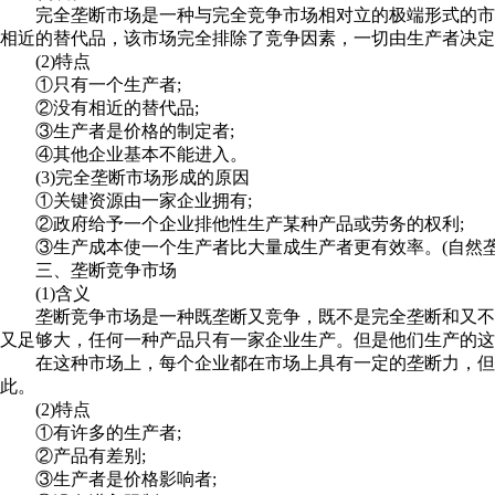
完全垄断市场是一种与完全竞争市场相对立的极端形式的市场
相近的替代品，该市场完全排除了竞争因素，一切由生产者决定
(2)特点
①只有一个生产者;
②没有相近的替代品;
③生产者是价格的制定者;
④其他企业基本不能进入。
(3)完全垄断市场形成的原因
①关键资源由一家企业拥有;
②政府给予一个企业排他性生产某种产品或劳务的权利;
③生产成本使一个生产者比大量成生产者更有效率。(自然垄
三、垄断竞争市场
(1)含义
垄断竞争市场是一种既垄断又竞争，既不是完全垄断和又不是
又足够大，任何一种产品只有一家企业生产。但是他们生产的这
在这种市场上，每个企业都在市场上具有一定的垄断力，但它
此。
(2)特点
①有许多的生产者;
②产品有差别;
③生产者是价格影响者;