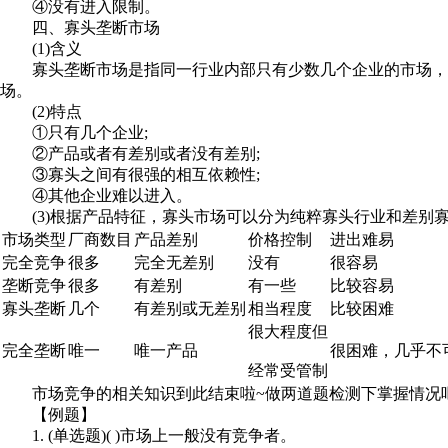
④没有进入限制。
四、寡头垄断市场
(1)含义
寡头垄断市场是指同一行业内部只有少数几个企业的市场，每
场。
(2)特点
①只有几个企业;
②产品或者有差别或者没有差别;
③寡头之间有很强的相互依赖性;
④其他企业难以进入。
(3)根据产品特征，寡头市场可以分为纯粹寡头行业和差别
市场类型
厂商数目
产品差别
价格控制
进出难易
完全竞争
很多
完全无差别
没有
很容易
垄断竞争
很多
有差别
有一些
比较容易
寡头垄断
几个
有差别或无差别
相当程度
比较困难
很大程度但
完全垄断
唯一
唯一产品
很困难，几乎不
经常受管制
市场竞争的相关知识到此结束啦~做两道题检测下掌握情况
【例题】
1. (单选题)( )市场上一般没有竞争者。