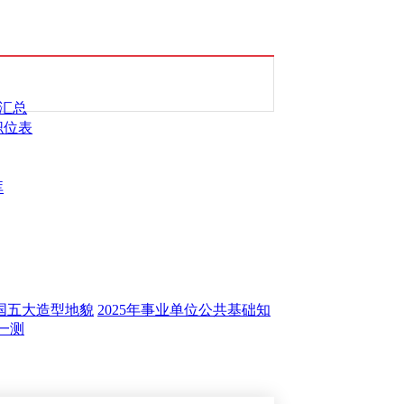
汇总
职位表
库
中国五大造型地貌
2025年事业单位公共基础知
一测