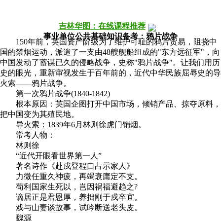
配套图书》》我要买
报考职位》》点击咨询
吉林华图：在线课程推荐
事业单位公共基础知识备考：鸦片战争
150年前，英国资产阶级为了维护可耻的鸦片贸易，阻挠中
国的禁烟运动，派遣了一支由48艘舰船组成的"东方远征军"，向
中国发动了蓄谋已久的侵略战争，史称"鸦片战争"。让我们用历
史的眼光，重新审视发生于百年前的，近代中华民族屈辱史的导
火索——鸦片战争。
第一次鸦片战争(1840-1842)
根本原因：英国企图打开中国市场，倾销产品、掠夺原料，
把中国变为其殖民地。
导火索：1839年6月林则徐虎门销烟。
常考人物：
林则徐
“近代开眼看世界第一人”
著名诗作《赴戍登程口占示家人》
力微任重久神疲，再竭衰庸定不支。
苟利国家生死以，岂因祸福避趋之?
谪居正是君恩厚，养拙刚于戍卒宜。
戏与山妻谈故事，试吟断送老头皮。
魏源