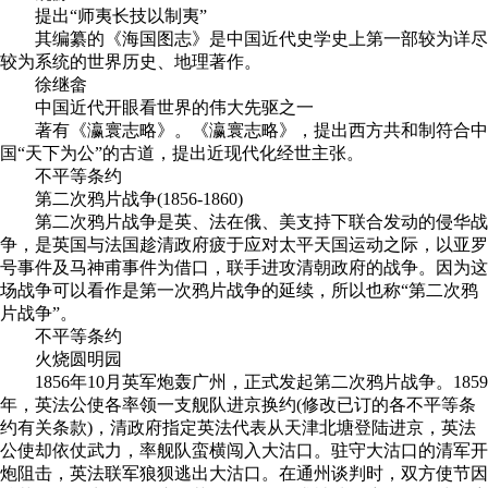
提出“师夷长技以制夷”
其编纂的《海国图志》是中国近代史学史上第一部较为详尽
较为系统的世界历史、地理著作。
徐继畲
中国近代开眼看世界的伟大先驱之一
著有《瀛寰志略》。《瀛寰志略》，提出西方共和制符合中
国“天下为公”的古道，提出近现代化经世主张。
不平等条约
第二次鸦片战争(1856-1860)
第二次鸦片战争是英、法在俄、美支持下联合发动的侵华战
争，是英国与法国趁清政府疲于应对太平天国运动之际，以亚罗
号事件及马神甫事件为借口，联手进攻清朝政府的战争。因为这
场战争可以看作是第一次鸦片战争的延续，所以也称“第二次鸦
片战争”。
不平等条约
火烧圆明园
1856年10月英军炮轰广州，正式发起第二次鸦片战争。1859
年，英法公使各率领一支舰队进京换约(修改已订的各不平等条
约有关条款)，清政府指定英法代表从天津北塘登陆进京，英法
公使却依仗武力，率舰队蛮横闯入大沽口。驻守大沽口的清军开
炮阻击，英法联军狼狈逃出大沽口。在通州谈判时，双方使节因