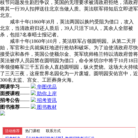
枝节问题发生剧烈争议，英国的无理要求被清政府拒绝，清政府
将其一行39人扣押送往北京当做人质。英法联军得知后立即进军
北京。
咸丰十年(1860年)8月，英法两国以换约受阻为借口，攻入
北京，当清政府归还人质后，39人只活下18人，其余人全部被
杀，包括7名泰晤士报记者。
咸丰十年(1860年)10月，英法联军占领圆明园。从第二天开
始，军官和士兵就疯狂地进行抢劫和破坏。为了迫使清政府尽快
接受议和条件，英国公使额尔金、英军统帅格兰特以清政府曾将
英法被俘人员囚禁在圆明园为借口，命令米切尔中将于10月18日
率领侵略军三千五百余人直趋圆明园，纵火焚烧。这场大火持续
了三天三夜，这座世界名园化为一片废墟。圆明园安佑宫中，近
300名太监、宫女、工匠葬身火海。
网课学习
——
华图优品
面授课程
——
助你上岸
招考公告
——
招考资讯
图书推荐
——
图书教材
活动推荐
热门课程
联系方式