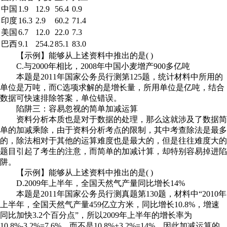
中国
1.9
12.9
56.4
0.9
印度
16.3
2.9
60.2
71.4
美国
6.7
12.0
22.0
7.3
巴西
9.1
254.2
85.1
83.0
【示例】能够从上述资料中推出的是( )
C.与2000年相比，2008年中国小麦增产900多亿吨
本题是2011年国家公务员行测第125题，统计材料中所用的
单位是万吨，而C选项求解的是增长量，所用单位是亿吨，结合
数据可快速排除答案，单位错误。
陷阱三：容易忽视的简单加减运算
资料分析本质也是对于数据的处理，那么这就涉及了数据简
单的加减乘除，由于资料分析考点的限制，其中考查除法是最多
的，除法相对于其他的运算难度也是最大的，但是往往难度大的
题目引起了考生的注意，而简单的加减计算，却特别容易掉进陷
阱。
【示例】能够从上述资料中推出的是( )
D.2009年上半年，全国天然气产量同比增长14%
本题是2011年国家公务员行测真题第130题，材料中“2010年
上半年，全国天然气产量459亿立方米，同比增长10.8%，增速
同比加快3.2个百分点”，所以2009年上半年的增长率为
10.8%-3.2%=7.6%，而不是10.8%+3.2%=14%，因此加减运算的