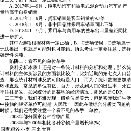
A. 2017年1—9月，纯电动汽车和插电式混合动力汽车的产
量均高于自身销量
B. 2017年1—9月，货车销量是客车销量的9.7倍
C. 2018年1—9月，非中国品牌乘用车销量同比下降
D. 2018年1—9月，乘用车与商用车的整车出口量差距同比
进一步扩大
其中A选项根据材料一定正确，B、C选项错误，D选项属于
无法推出，也就是可能对也可能错。所以考生一定要注意，选择
确定性选项。
陷阱二：看不见的单位杀手
资料分析本质上还是对一些统计材料的分析和处理，那么统
计材料的主体所涉及的方面就比较广，比如近期的第七次人口普
查，那么统计材料涉及的可能就是人口，而为了统计数据更加清
晰和直观，常见的单位有亿、百万，涉及到人口的出生率、死亡
率往往是‰。如果统计的是某地的经济情况，常见的是GDP、
一二三产业，我们不难发现一般单位是美元，但是实际我们生活
中接触的经济单位可能是“人民币”，因此在做综合分析类问题的
时候，我们还需要注意一个看不见的杀手—单位。
2008年部分国家各种谷物产量
2008年与2000年相比各种谷物产量增长率(%)
国家
稻谷
小麦
玉米
大豆