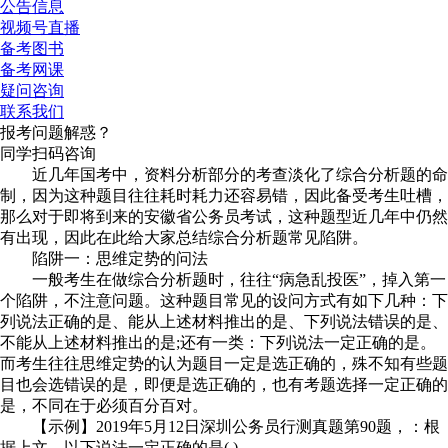
公告信息
视频号直播
备考图书
备考网课
疑问咨询
联系我们
报考问题解惑？
同学扫码咨询
近几年国考中，资料分析部分的考查淡化了综合分析题的命
制，因为这种题目往往耗时耗力还容易错，因此备受考生吐槽，
那么对于即将到来的安徽省公务员考试，这种题型近几年中仍然
有出现，因此在此给大家总结综合分析题常见陷阱。
陷阱一：思维定势的问法
一般考生在做综合分析题时，往往“病急乱投医”，掉入第一
个陷阱，不注意问题。这种题目常见的设问方式有如下几种：下
列说法正确的是、能从上述材料推出的是、下列说法错误的是、
不能从上述材料推出的是;还有一类：下列说法一定正确的是。
而考生往往思维定势的认为题目一定是选正确的，殊不知有些题
目也会选错误的是，即便是选正确的，也有考题选择一定正确的
是，不同在于必须百分百对。
【示例】2019年5月12日深圳公务员行测真题第90题，：根
据上文，以下说法一定正确的是( )。