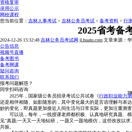
资格复审
录用公示
网校课程
您当前位置：
吉林人事考试
>
吉林公务员考试
>
备考资料
>
行
2025省考
2024-12-26 15:32:48
吉林公务员考试网
jl.huatu.com
文章来源：华
公告信息
视频号直播
备考图书
备考网课
疑问咨询
联系我们
报考问题解惑？
同学扫码咨询
2
2025年，国家级公务员招录考试公共试卷《
行政职业能力测
还是相伴相随、如影随形的，其中变化最大的是言语理解与表达
妙的变化，即真题更加接近人间生活与日常实际，更加注重测查
可以说，每年，一线授课老师都积极、认真地研究真题、模拟
见”真题;一天又一天地钻研，一题又一题地模仿，这些孜孜以
共振。