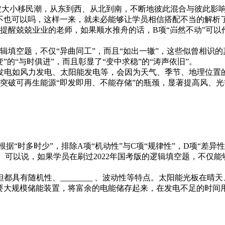
大小移民潮，从东到西、从北到南，不断地彼此混合与彼此影响
，不也可以吗，这样一来，就未必能够让学员相信搭配不当的解析
兢兢业业的老师，如果顺水推舟的话，B项“岿然不动”可以作
逻辑填空题，不仅“异曲同工”，而且“如出一辙”，这些似曾相识
的“与时俱进”，而且彰显了“变中求稳”的“涛声依旧”。
能源发电如风力发电、太阳能发电等，会因为天气、季节、地理位
可以突破可再生能源“即发即用、不能存储”的瓶颈，显著提高风、
“时多时少”，排除A项“机动性”与C项“规律性”，D项“差异性
。可以说，如果学员在刷过2022年国考版的逻辑填空题，不仅能
有随机性、________ 、波动性等特点。太阳能光板在晴
大规模储能装置，将富余的电能储存起来，在发电不足的时间用，以