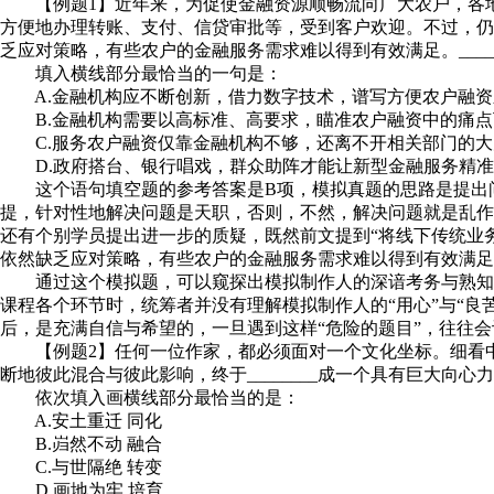
【例题1】近年来，为促使金融资源顺畅流向广大农户，各地
方便地办理转账、支付、信贷审批等，受到客户欢迎。不过，仍
乏应对策略，有些农户的金融服务需求难以得到有效满足。________
填入横线部分最恰当的一句是：
A.金融机构应不断创新，借力数字技术，谱写方便农户融资
B.金融机构需要以高标准、高要求，瞄准农户融资中的痛点
C.服务农户融资仅靠金融机构不够，还离不开相关部门的大
D.政府搭台、银行唱戏，群众助阵才能让新型金融服务精准
这个语句填空题的参考答案是B项，模拟真题的思路是提出问
提，针对性地解决问题是天职，否则，不然，解决问题就是乱作
还有个别学员提出进一步的质疑，既然前文提到“将线下传统业务
依然缺乏应对策略，有些农户的金融服务需求难以得到有效满足”
通过这个模拟题，可以窥探出模拟制作人的深谙考务与熟知考
课程各个环节时，统筹者并没有理解模拟制作人的“用心”与“良
后，是充满自信与希望的，一旦遇到这样“危险的题目”，往往
【例题2】任何一位作家，都必须面对一个文化坐标。细看中国
断地彼此混合与彼此影响，终于________成一个具有巨大向心
依次填入画横线部分最恰当的是：
A.安土重迁 同化
B.岿然不动 融合
C.与世隔绝 转变
D.画地为牢 培育