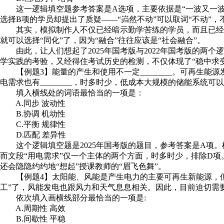
这一逻辑填空题参考答案是A选项，主要依据是“一波又一波
选择B项的学员却提出了质疑——“岿然不动”可以取词“不动”
其实，模拟制作人不仅已经暗示勤学苦练的学员，而且已经提醒
就可以选择“同化”了，因为“融合”往往应该是“社会融合”。
由此，让人们想起了2025年国考版与2022年国考版的两个
学实践的考验，又经得住考试历史的检测，不仅体现了“稳中求变”
【例题3】能量的产生和使用不一定________。可再生
电需求也有________，时多时少，低成本大规模的储能系统
填入横线处的词语最恰当的一项是：
A.同步 波动性
B.协调 机动性
C.平衡 规律性
D.匹配 差异性
这个逻辑填空题是2025年国考版的题目，参考答案是A项。根据
而文段“用电需求”仅一个主体的两个方面，时多时少，排除D项
还会隐隐约约地“想起”授课教师的“眉飞色舞”。
【例题4】太阳能、风能是产生电力的主要可再生新能源，但都具
工”了，风能发电也跟风力和天气息息相关。因此，目前迫切需要
依次填入画横线部分最恰当的一项是:
A.周期性 高效
B.间歇性 平稳