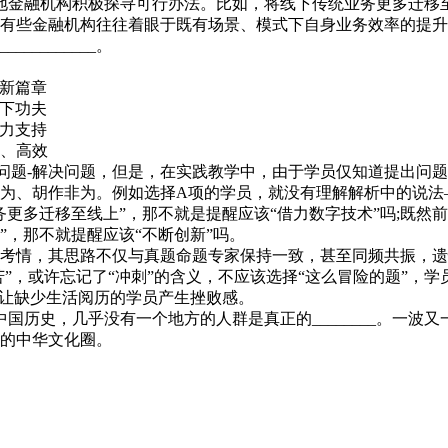
金融机构积极探寻可行办法。比如，将线下传统业务更多迁移
有些金融机构往往着眼于既有场景、模式下自身业务效率的提升
________。
新篇章
下功夫
力支持
、高效
题-解决问题，但是，在实践教学中，由于学员仅知道提出问题
为、胡作非为。例如选择A项的学员，就没有理解解析中的说法—
更多迁移至线上”，那不就是提醒应该“借力数字技术”吗;既然
，那不就提醒应该“不断创新”吗。
情，其思路不仅与真题命题专家保持一致，甚至同频共振，遗
苦”，或许忘记了“冲刺”的含义，不应该选择“这么冒险的题”，
会让缺少生活阅历的学员产生挫败感。
历史，几乎没有一个地方的人群是真正的________。一波
力的中华文化圈。