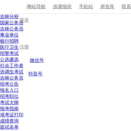
网站导航
选课报班
手机站
师资库
联
吉林分校
登录
国家公务员
吉林公务员
|
事业单位
银行招聘
注册
医疗卫生
招警考试
公选遴选
微信号
社会工作者
选调生考试
抖音号
吉林公务员
招考公告
报名入口
招考职位
考试大纲
报考指南
准考证打印
成绩查询
面试名单