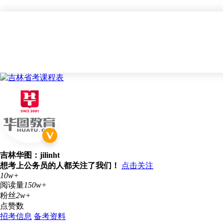
吉林华图：jilinht
想考上公务员的人都关注了我们！
点击关注
10w+
阅读量
150w+
粉丝
2w+
点赞数
招考信息
备考资料