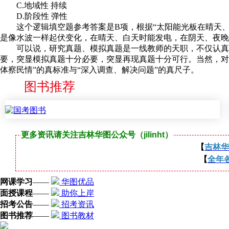
C.地域性 持续
D.阶段性 弹性
这个逻辑填空题参考答案是B项，根据“太阳能光板在晴天、白
是像水波一样起伏变化，在晴天、白天时能发电，在阴天、夜晚
可以说，研究真题、模拟真题是一线教师的天职，不仅认真授业
要，突显模拟真题十分必要，突显再现真题十分可行。当然，对
体察民情”的真标准与“深入调查、解决问题”的真尺子。
图书推荐
更多资讯请关注吉林华图公众号（jilinht）
【
吉林华
【
全年
网课学习
——
华图优品
面授课程
——
助你上岸
招考公告
——
招考资讯
图书推荐
——
图书教材