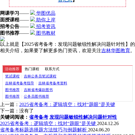
网课学习
——
华图优品
面授课程
——
助你上岸
招考公告
——
招考资讯
图书推荐
——
图书教材
以上就是【2025省考备考：发现问题敏锐性解决问题针对性】的
相关介绍，如果要了解更多热门资讯，欢迎关注
吉林华图教育
。
活动推荐
热门课程
联系方式
笔试课程
|
吉林公务员笔试课程
吉林省考备考指导
|
吉林省考备考资料
图书推荐
|
吉林省考爆款图书
图书推荐
|
公务员图书推荐
上一篇：
2025省考备考：逻辑填空：找对“题眼”是关键
下一篇：没有了
关键词阅读：
省考备考
发现问题敏锐性解决问题针对性
2025省考备考：逻辑填空：找对“题眼”是关键
2024.12.26
省考备考标题选择题方法技巧与例题解析
2024.06.20