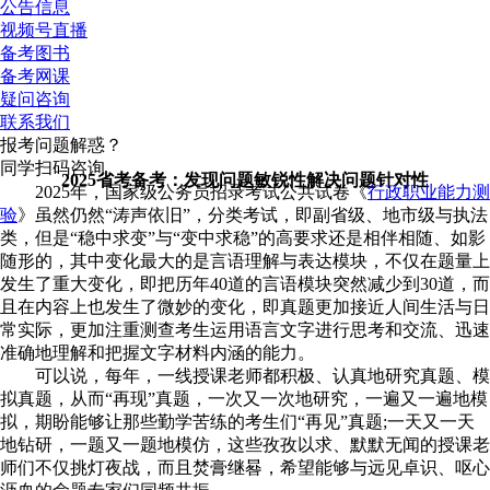
公告信息
视频号直播
备考图书
备考网课
疑问咨询
联系我们
报考问题解惑？
同学扫码咨询
2025省考备考：发现问题敏锐性解决问题针对性
2025年，国家级公务员招录考试公共试卷《
行政职业能力测
验
》虽然仍然“涛声依旧”，分类考试，即副省级、地市级与执法
类，但是“稳中求变”与“变中求稳”的高要求还是相伴相随、如影
随形的，其中变化最大的是言语理解与表达模块，不仅在题量上
发生了重大变化，即把历年40道的言语模块突然减少到30道，而
且在内容上也发生了微妙的变化，即真题更加接近人间生活与日
常实际，更加注重测查考生运用语言文字进行思考和交流、迅速
准确地理解和把握文字材料内涵的能力。
可以说，每年，一线授课老师都积极、认真地研究真题、模
拟真题，从而“再现”真题，一次又一次地研究，一遍又一遍地模
拟，期盼能够让那些勤学苦练的考生们“再见”真题;一天又一天
地钻研，一题又一题地模仿，这些孜孜以求、默默无闻的授课老
师们不仅挑灯夜战，而且焚膏继晷，希望能够与远见卓识、呕心