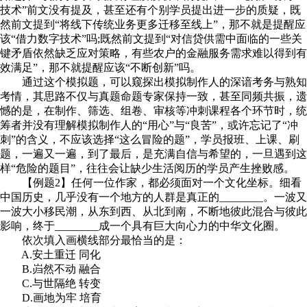
技术”前文没有提及，甚至还有个别学员提出进一步的质疑，既
然前文提到“将线下传统业务更多迁移至线上”，那不就是提醒应
该“借力数字技术”吗;既然前文提到“对信贷供需中面临的一些关
键矛盾依然缺乏应对策略，有些农户的金融服务需求难以得到有
效满足”，那不就提醒应该“不断创新”吗。
通过这个模拟题，可以窥探出模拟制作人的深谙考务与熟知
考情，其思路不仅与真题命题专家保持一致，甚至同频共振，遗
憾的是，在制作、筛选、组卷、审核等冲刺课程各个环节时，统
筹者并没有理解模拟制作人的“用心”与“良苦”，或许忘记了“冲
刺”的含义，不应该选择“这么冒险的题”，学员报班、上课、刷
题，一遍又一遍，到了最后，是充满自信与希望的，一旦遇到这
样“危险的题目”，往往会让缺少生活阅历的学员产生挫败感。
【例题2】任何一位作家，都必须面对一个文化坐标。细看
中国历史，几乎没有一个地方的人群是真正的________。一波又
一波大小移民潮，从东到西、从北到南，不断地彼此混合与彼此
影响，终于________成一个具有巨大向心力的中华文化圈。
依次填入画横线部分最恰当的是：
A.安土重迁 同化
B.岿然不动 融合
C.与世隔绝 转变
D.画地为牢 培育