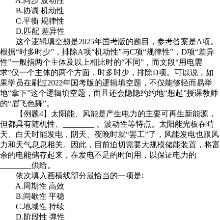
A.同步 波动性
B.协调 机动性
C.平衡 规律性
D.匹配 差异性
这个逻辑填空题是2025年国考版的题目，参考答案是A项。
根据“时多时少”，排除A项“机动性”与C项“规律性”，D项“差异
性”一般指两个主体及以上相比时的“不同”，而文段“用电需
求”仅一个主体的两个方面，时多时少，排除D项。可以说，如
果学员在刷过2022年国考版的逻辑填空题，不仅能够轻而易举
地“拿下”这个逻辑填空题，而且还会隐隐约约地“想起”授课教师
的“眉飞色舞”。
【例题4】太阳能、风能是产生电力的主要可再生新能源，
但都具有随机性、________ 、波动性等特点。太阳能光板在晴
天、白天时能发电，阴天、夜晚时就“罢工”了，风能发电也跟风
力和天气息息相关。因此，目前迫切需要大规模储能装置，将富
余的电能储存起来，在发电不足的时间用，以保证电力的
________供给。
依次填入画横线部分最恰当的一项是:
A.周期性 高效
B.间歇性 平稳
C.地域性 持续
D.阶段性 弹性