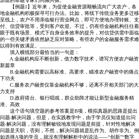
沥血的命题专家们同频共振。
【例题1】近年来，为促使金融资源顺畅流向广大农户，各
地金融机构积极探寻可行办法。比如，将线下传统业务更多迁移
至线上，农户不用亲临银行营业网点，即可方便地办理转账、支
付、信贷审批等，受到客户欢迎。不过，仍有些金融机构往往着
眼于既有场景、模式下自身业务效率的提升，对信贷供需中面临
的一些关键矛盾依然缺乏应对策略，有些农户的金融服务需求难
以得到有效满足。________________。
填入横线部分最恰当的一句是：
A.金融机构应不断创新，借力数字技术，谱写方便农户融资
新篇章
B.金融机构需要以高标准、高要求，瞄准农户融资中的痛点
下功夫
C.服务农户融资仅靠金融机构不够，还离不开相关部门的大
力支持
D.政府搭台、银行唱戏，群众助阵才能让新型金融服务精
准、高效
这个语句填空题的参考答案是B项，模拟真题的思路是提出
问题-解决问题，但是，在实践教学中，由于学员仅知道提出问
题-解决问题，没有理解敏锐地发现问题是前提，针对性地解决
问题是天职，否则，不然，解决问题就是乱作为、胡作非为。例
如选择A项的学员，就没有理解解析中的说法——“创新”“数字