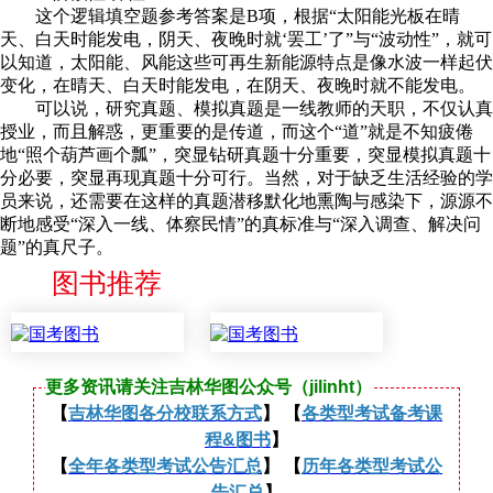
这个逻辑填空题参考答案是B项，根据“太阳能光板在晴
天、白天时能发电，阴天、夜晚时就‘罢工’了”与“波动性”，就可
以知道，太阳能、风能这些可再生新能源特点是像水波一样起伏
变化，在晴天、白天时能发电，在阴天、夜晚时就不能发电。
可以说，研究真题、模拟真题是一线教师的天职，不仅认真
授业，而且解惑，更重要的是传道，而这个“道”就是不知疲倦
地“照个葫芦画个瓢”，突显钻研真题十分重要，突显模拟真题十
分必要，突显再现真题十分可行。当然，对于缺乏生活经验的学
员来说，还需要在这样的真题潜移默化地熏陶与感染下，源源不
断地感受“深入一线、体察民情”的真标准与“深入调查、解决问
题”的真尺子。
图书推荐
更多资讯请关注吉林华图公众号（jilinht）
【
吉林华图各分校联系方式
】 【
各类型考试备考课
程&图书
】
【
全年各类型考试公告汇总
】 【
历年各类型考试公
告汇总
】