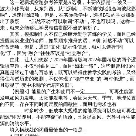
这一逻辑填空题参考答案是A选项，主要依据是“一波又一
波大小移民潮，从东到西、从北到南，不断地彼此混合与彼此影
响”，迅速排除B项，但是，在实际教学中，选择B项的学员却提
出了质疑——“岿然不动”可以取词“不动”，不也可以吗，这样一
来，就未必能够让学员相信搭配不当的解析了。
其实，模拟制作人不仅已经暗示勤学苦练的学员，而且已经
提醒兢兢业业的老师，如果顺水推舟的话，B项“岿然不动”可以
作备选项，但是，通过“文化”提示性信息，就可以选择“同
化”了，因为“融合”往往应该是“社会融合”。
由此，让人们想起了2025年国考版与2022年国考版的两个逻
辑填空题，不仅“异曲同工”，而且“如出一辙”，这些似曾相识的
真题是经过千锤与百炼的，既可以经得住教学实践的考验，又经
得住考试历史的检测，不仅体现了“稳中求变”的“与时俱进”，而
且彰显了“变中求稳”的“涛声依旧”。
【例题3】能量的产生和使用不一定________。可再生能源
发电如风力发电、太阳能发电等，会因为天气、季节、地理位置
的不同，存在不同时间尺度的间歇性，而用电需求也有
________，时多时少，低成本大规模的储能系统可以突破可再生
能源“即发即用、不能存储”的瓶颈，显著提高风、光等可再生能
源的消纳水平。
填入横线处的词语最恰当的一项是：