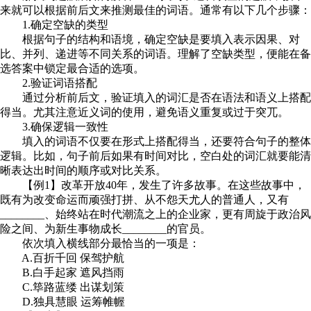
来就可以根据前后文来推测最佳的词语。通常有以下几个步骤：
1.确定空缺的类型
根据句子的结构和语境，确定空缺是要填入表示因果、对
比、并列、递进等不同关系的词语。理解了空缺类型，便能在备
选答案中锁定最合适的选项。
2.验证词语搭配
通过分析前后文，验证填入的词汇是否在语法和语义上搭配
得当。尤其注意近义词的使用，避免语义重复或过于突兀。
3.确保逻辑一致性
填入的词语不仅要在形式上搭配得当，还要符合句子的整体
逻辑。比如，句子前后如果有时间对比，空白处的词汇就要能清
晰表达出时间的顺序或对比关系。
【例1】改革开放40年，发生了许多故事。在这些故事中，
既有为改变命运而顽强打拼、从不怨天尤人的普通人，又有
________、始终站在时代潮流之上的企业家，更有周旋于政治风
险之间、为新生事物成长________的官员。
依次填入横线部分最恰当的一项是：
A.百折千回 保驾护航
B.白手起家 遮风挡雨
C.筚路蓝缕 出谋划策
D.独具慧眼 运筹帷幄