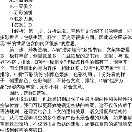
A.浩如烟海
B.一应俱全
C.五彩缤纷
D.包罗万象
【答案】D
【解析】第一步，分析语境。空格前文介绍了书的特点，即
多彩世界，包括生活、科学、历史等很多方面。因此该空应该体
现“书的世界包含的内容很多”的意思。
第二步，辨析选项。A项“浩如烟海”多指书籍、文献等数量
多，极其丰富，侧重数量多，而且搭配的是书籍、文献，与“世
界”不搭，排除。B项“一应俱全”指应该具备的都有了，侧重齐
全，而文段侧重的是内容多，相比D项，没有“包罗万象”恰当，
排除。C项“五彩缤纷”指颜色繁多，色彩绚丽，十分好看的样
子，侧重颜色、色彩绚丽，不符合文意，排除。D项“包罗万
象”形容内容丰富，无所不有，符合文意。
因此，选择D选项。
通过找出题眼，也就是识别出句子中最具指向性和关键性的
空缺位置，我们可以更高效地锁定空缺的答案。这不仅仅依赖于
语法规则，还需要结合上下文的逻辑关系、语义搭配和结构特
征，从而在逻辑填空的多个选项中做出最合理的判断。如果能够
掌握这些技巧，不仅能提高做题的速度，还能在复杂的逻辑填空
中找到解答的突破口。