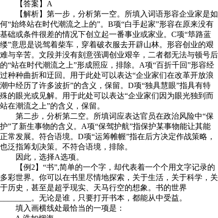
【答案】A
【解析】第一步，分析第一空。所填入词语形容企业家是如
何“始终站在时代潮流之上的”。B项“白手起家”形容在原来没有
基础或条件很差的情况下创立起一番事业或家业。C项“筚路蓝
缕”意思是说驾着柴车，穿着破衣服去开辟山林。形容创业的艰
难与辛苦。文段并没有刻意强调创业艰辛，二者都无法与顿号后
的“站在时代潮流之上”形成照应，排除。A项“百折千回”形容经
过种种曲折和迂回。用于此处可以表达“企业家们在改革开放浪
潮中经历了许多波折”的含义，保留。D项“独具慧眼”指具有特
殊的眼光或见解。用于此处可以表达“企业家们因为眼光独到而
站在潮流之上”的含义，保留。
第二步，分析第二空。所填词应表达官员在政治风险中“保
护”了新生事物的含义。A项“保驾护航”指保护某事物能让其能
正常发展。符合语境。D项“运筹帷幄”指在后方决定作战策略，
也泛指筹划决策。不符合语境，排除。
因此，选择A选项。
【例2】“书”,简单的一个字，却代表着一个个用文字记录的
多彩世界。你可以在书里尽情地探索，关于生活，关于科学，关
于历史，甚至是超乎现实、天马行空的想象。书的世界
________。无论是谁，只要打开书本，都能从中受益。
填入画横线处最恰当的一项是：