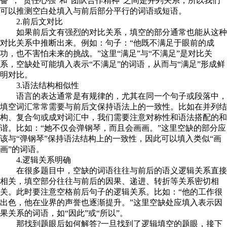
奋”，“责任心强”和“团队合作精神”之间是并列关系，所以我们
可以推测空白处填入与前后部分平行的词语或短语。
2.前后文对比
如果前后文有强烈的对比关系，填空的部分通常也能从这种
对比关系中推断出来。例如：句子：“他既不满足于眼前的成
功，也不害怕未来的挑战。”这里“满足”与“不满足”是对比关
系，空缺处可能填入表示“不满足”的词语，从而与“满足”形成鲜
明对比。
3.语法结构相似性
语言的表达通常是有规律的，尤其在同一个句子或段落中，
填空词汇常常需要与前后文保持语法上的一致性。比如在并列结
构、复合句或成对词汇中，我们需要注意对称性和语法搭配的和
谐。比如：“她不仅会弹钢琴，而且会画画。”这里空缺的部分应
该与“弹钢琴”保持语法结构上的一致性，因此可以填入类似“画
画”的词语。
4.逻辑关系明确
在很多题目中，空缺的词语往往与前后的语义逻辑关系直接
相关，填空部分往往与前后的因果、递进、转折等关系密切相
关。此时要注意空格前后句子的逻辑关系。比如：“他的工作很
出色，他在业界的声誉也逐渐提升。”这里空缺处应填入表示因
果关系的词语，如“因此”或“所以”。
那找到题眼后如何解答?一旦找到了逻辑填空的题眼，接下