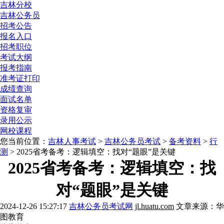
吉林分校
吉林公务员
招考公告
报名入口
招考职位
考试大纲
报考指南
准考证打印
成绩查询
面试名单
资格复审
录用公示
网校课程
您当前位置：
吉林人事考试
>
吉林公务员考试
>
备考资料
>
行
测
> 2025省考备考：逻辑填空：找对“题眼”是关键
2025省考备考：逻辑填空：找
对“题眼”是关键
2024-12-26 15:27:17
吉林公务员考试网
jl.huatu.com
文章来源：华
图教育