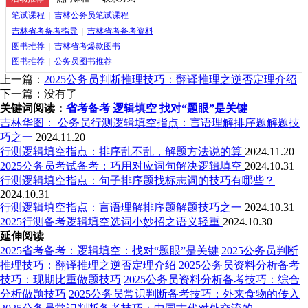
笔试课程
|
吉林公务员笔试课程
吉林省考备考指导
|
吉林省考备考资料
图书推荐
|
吉林省考爆款图书
图书推荐
|
公务员图书推荐
上一篇：
2025公务员判断推理技巧：翻译推理之逆否定理介绍
下一篇：没有了
关键词阅读：
省考备考
逻辑填空
找对“题眼”是关键
吉林华图： 公务员行测逻辑填空指点：言语理解排序题解题技
巧之一
2024.11.20
行测逻辑填空指点：排序乱不乱，解题方法说的算
2024.11.20
2025公务员考试备考：巧用对应词句解决逻辑填空
2024.10.31
行测逻辑填空指点：句子排序题找标志词的技巧有哪些？
2024.10.31
行测逻辑填空指点：言语理解排序题解题技巧之一
2024.10.31
2025行测备考逻辑填空选词小妙招之语义轻重
2024.10.30
延伸阅读
2025省考备考：逻辑填空：找对“题眼”是关键
2025公务员判断
推理技巧：翻译推理之逆否定理介绍
2025公务员资料分析备考
技巧：现期比重做题技巧
2025公务员资料分析备考技巧：综合
分析做题技巧
2025公务员常识判断备考技巧：外来食物的传入