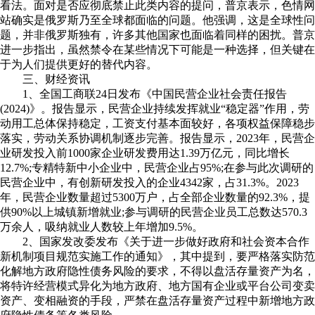
看法。面对是否应彻底禁止此类内容的提问，普京表示，色情网
站确实是俄罗斯乃至全球都面临的问题。他强调，这是全球性问
题，并非俄罗斯独有，许多其他国家也面临着同样的困扰。普京
进一步指出，虽然禁令在某些情况下可能是一种选择，但关键在
于为人们提供更好的替代内容。
三、财经资讯
1、全国工商联24日发布《中国民营企业社会责任报告
(2024)》。报告显示，民营企业持续发挥就业“稳定器”作用，劳
动用工总体保持稳定，工资支付基本面较好，各项权益保障稳步
落实，劳动关系协调机制逐步完善。报告显示，2023年，民营企
业研发投入前1000家企业研发费用达1.39万亿元，同比增长
12.7%;专精特新中小企业中，民营企业占95%;在参与此次调研的
民营企业中，有创新研发投入的企业4342家，占31.3%。2023
年，民营企业数量超过5300万户，占全部企业数量的92.3%，提
供90%以上城镇新增就业;参与调研的民营企业员工总数达570.3
万余人，吸纳就业人数较上年增加9.5%。
2、国家发改委发布《关于进一步做好政府和社会资本合作
新机制项目规范实施工作的通知》，其中提到，要严格落实防范
化解地方政府隐性债务风险的要求，不得以盘活存量资产为名，
将特许经营模式异化为地方政府、地方国有企业或平台公司变卖
资产、变相融资的手段，严禁在盘活存量资产过程中新增地方政