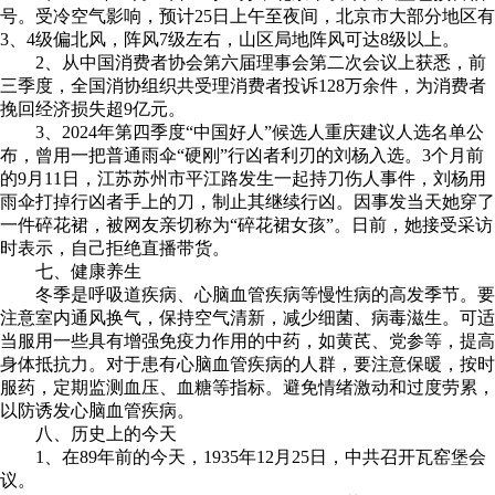
号。受冷空气影响，预计25日上午至夜间，北京市大部分地区有
3、4级偏北风，阵风7级左右，山区局地阵风可达8级以上。
2、从中国消费者协会第六届理事会第二次会议上获悉，前
三季度，全国消协组织共受理消费者投诉128万余件，为消费者
挽回经济损失超9亿元。
3、2024年第四季度“中国好人”候选人重庆建议人选名单公
布，曾用一把普通雨伞“硬刚”行凶者利刃的刘杨入选。3个月前
的9月11日，江苏苏州市平江路发生一起持刀伤人事件，刘杨用
雨伞打掉行凶者手上的刀，制止其继续行凶。因事发当天她穿了
一件碎花裙，被网友亲切称为“碎花裙女孩”。日前，她接受采访
时表示，自己拒绝直播带货。
七、健康养生
冬季是呼吸道疾病、心脑血管疾病等慢性病的高发季节。要
注意室内通风换气，保持空气清新，减少细菌、病毒滋生。可适
当服用一些具有增强免疫力作用的中药，如黄芪、党参等，提高
身体抵抗力。对于患有心脑血管疾病的人群，要注意保暖，按时
服药，定期监测血压、血糖等指标。避免情绪激动和过度劳累，
以防诱发心脑血管疾病。
八、历史上的今天
1、在89年前的今天，1935年12月25日，中共召开瓦窑堡会
议。