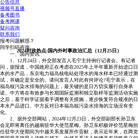
公告信息
视频号直播
备考图书
备考网课
疑问咨询
联系我们
报考问题解惑？
同学扫码咨询
2024时政热点:国内外时事政治汇总（12月25日）
一、国内资讯
1、12月24日，外交部发言人毛宁主持例行记者会。有记者
问，据报道，中国政府正在考虑在2025年上半年重新开始进口日
本的水产品，东京电力福岛核电站处理水的海水样本已经通过测
试，并确定是安全的。请问发言人对此有何评论?毛宁表示，在
福岛核污染水排海的问题上，最关键的是日方切实履行自身承
诺。中方将在有效参与长期国际监测和独立取样等监测活动实施
之后，基于科学证据着手调整有关措施，逐步恢复符合规准的日
本水产品进口。中方反对日本福岛核污染水排海的立场没有变
化。
2、据外交部网站，2024年12月23日，外交部副部长孙卫东
会见即将离任的越南驻华大使范星梅。孙卫东积极评价范星梅担
任驻华大使期间为中越关系发展所作贡献，表示近年来，在两党