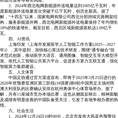
府隐性债务等各类风险。
3、2024年西北电网新能源外送电量达到1005亿千瓦时，年
度新能源外送电量首次突破千亿千瓦时，创历史新高。据了
解，“十四五”以来，国家电网有限公司西北分部持续完善网架结
构，服务新能源并网，西北电网新能源外送电量保持了年均增长
18%的快速增长。截至目前，西北区域新能源装机达2.69亿千
瓦。
四、AI资讯
上海印发《上海市发展医学人工智能工作方案(2025—2027
年)》，其中提到，加快核心算法技术研发，围绕“通专融合”技
术范式创新，推动医学大语言、通用图像、智能交互等大模型开
发。依托人工智能公共算力平台，促进多方算力互联互通，强化
智能算力集群建设。
五、人文体育
中国足协通过官方渠道宣布，即将于2025年3月25日进行的
2026年世预赛亚洲区第三阶段(18强赛)第8轮中国男足主场对阵
澳大利亚队的比赛确认安排在杭州奥体中心体育场举办。据了
解，共有11座城市竞办本场比赛，这也从侧面反映出，精神面貌
及成绩有明显改善的中国队备受关注，引发了各地争相办赛的热
情。
六、社会生活
1、2024年12月24日16时00分，北京市发布大风蓝色预警信