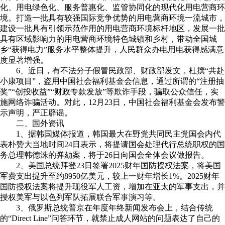
化、用电绿色化、服务普惠化、监管协同化的现代化用电营商环
境。打造一批具有较强国际竞争优势的用电营商环境一流城市，
建设一批具有引领示范作用的用电营商环境标杆地区，发展一批
具有区域影响力的用电营商环境特色城镇和乡村，带动全国城
乡“获得电力”服务水平整体提升，人民群众办电用电获得感满意
度显著增强。
6、近日，有不法分子假冒民政部、财政部发文，杜撰“共赴
小康项目”，盗用中国社会福利基金会信息，通过所谓的“注册抽
奖”“创投收益”“财政专款发放”等欺诈手段，骗取公众信任，实
施网络诈骗活动。对此，12月23日，中国社会福利基金会发布警
示声明，严正辟谣。
二、国外资讯
1、据韩国媒体报道，韩国最大在野党共同民主党国会内代
表朴赞大当地时间24日表示，将提请国会处理代行总统职权的国
务总理韩德洙的弹劾案，将于26日向国会全体会议做报告。
2、美国总统拜登23日签署2025财年国防授权法案，将美国
军费支出提升至约8950亿美元，较上一财年增长1%。2025财年
国防授权法案将提升现役军人工资，增加在亚太的军事支出，并
授权美军与以色列军队拓展联合军事演习等。
3、俄罗斯总统普京在年度年终新闻发布会上，结合传统
的“Direct Line”问答环节，就禁止成人网站的问题表达了自己的