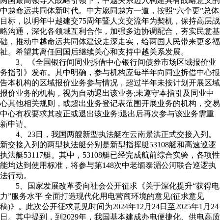
两国最高领导人战略引领下，中越关系迈入构建具有战略意义的
中越命运共同体新时代。中方愿同越方一道，按照“六个更”总体
目标，以明年中越建交75周年暨人文交流年为契机，保持高层战
略沟通，深化各领域互利合作，加强多边协调配合，夯实民意基
础，推动中越命运共同体建设走深走实，给两国人民带来更多福
祉。希望其离任回国后继续关心和支持中越关系发展。
3、《全国银行间同业拆借中心银行间债券市场区域报价业
务指引》发布。其中明确，参与机构应每半年向同业拆借中心报
告本机构的区域报价业务参与情况，超过半年未按计划开展区域
报价业务的机构，视为自动退出该业务;未遵守本指引及同业中
心其他相关规则，或超出业务登记表范围开展业务的机构，交易
中心有权要求其改正或退出该业务;退出后再次参与该业务需重
新申请。
4、23日，我国两艘新型执法艇在云南景洪正式交接入列。
新交接入列的两型执法艇分别是新型指挥艇53108艇和高速巡逻
执法艇53117艇。其中，53108艇已经完成航前综合实验，各项性
能均达到使用标准，将参与第148次中老缅泰湄公河联合巡逻执
法行动。
5、国家发展改革委向社会公开征求《关于深化提升“获得电
力”服务水平 全面打造现代化用电营商环境的意见(征求意见
稿)》。此次公开征求意见时间为2024年12月24日至2025年1月24
日。其中提到，到2029年，我国基本建成办电便捷化、供电高质