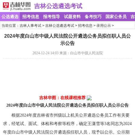
吉林公选遴选考试
公选遴选
招考信息
报考指导
试题资料
备考技巧
国家公务员
吉
当前位置：
吉林人事考试
>
吉林公选遴选考试
>
招考信息
>
录用公示
>
2024年度白山市中级人民法院公开遴选公务员拟任职人员公
示公告
2024-12-24 14:03
来源：白山市中级人民法院
报考解惑》》点击咨询
历年考情》》点击咨询
配套图书》》我要买
报考职位》》点击咨询
吉林华图：在线课程推荐
2024年度白山市中级人民法院公开遴选公务员拟任职人员公示公告
根据2024年度吉林省市州级以上机关公开遴选公务员工作有关要
求，经笔试、面试、体检和考察等程序，确定王潇雪等3名同志为2024
年度白山市中级人民法院公开遴选拟任职人员，现予以公示。公示期