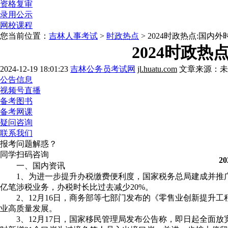
资格复审
录用公示
网校课程
您当前位置：
吉林人事考试
>
时政热点
> 2024时政热点:国内
2024时政热
2024-12-19 18:01:23
吉林公务员考试网
jl.huatu.com
文章来源：未
公告信息
视频号直播
备考图书
备考网课
疑问咨询
联系我们
报考问题解惑？
同学扫码咨询
2
一、国内资讯
1、为进一步提升办税缴费便利度，国家税务总局建成并推广上
亿笔涉税业务，办税时长比过去减少20%。
2、12月16日，商务部等七部门发布的《零售业创新提升工
业高质量发展。
3、12月17日，国家移民管理局发布公告称，即日起全面放宽优