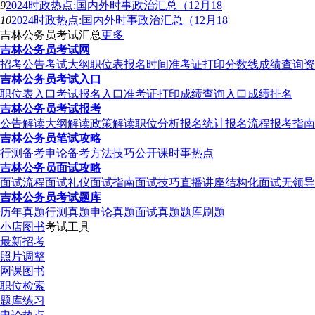
9
2024时政热点:国内外时事政治汇总（12月18
10
2024时政热点:国内外时事政治汇总（12月18
吉林公务员考试汇总
更多
吉林公务员考试网
招考公告
考试大纲
职位表
报名时间
准考证打印
分数线
成绩查询
资
吉林公务员考试入口
职位表入口
考试报名入口
准考证打印
成绩查询入口
成绩排名
吉林公务员考试报考
公告解读
大纲解读
政策解读
职位分析
报名统计
报名流程
报考指南
吉林公务员笔试攻略
行测备考
申论备考
方法技巧
公开课
时事热点
吉林公务员面试攻略
面试流程
面试礼仪
面试指南
面试技巧
直播讲座
结构化面试
无领导
吉林公务员考试题库
历年真题
行测真题
申论真题
面试真题
题库刷题
小店图书
考试工具
最新招考
照片调整
网课图书
职位检索
题库练习