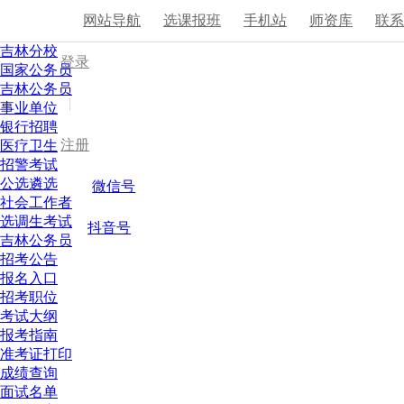
网站导航
选课报班
手机站
师资库
联
吉林分校
登录
国家公务员
吉林公务员
|
事业单位
银行招聘
注册
医疗卫生
招警考试
公选遴选
微信号
社会工作者
选调生考试
抖音号
吉林公务员
招考公告
报名入口
招考职位
考试大纲
报考指南
准考证打印
成绩查询
面试名单