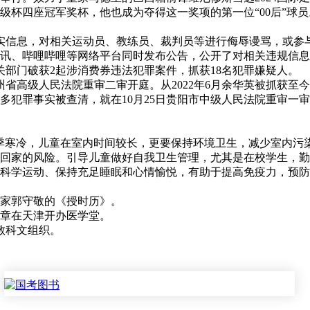
杯四座冠军奖杯，他也成为夺得这一奖项的第一位“00后”球员
信息，对相关运动员、教练员、裁判员等进行侮辱谩骂，或参
、腾讯、哔哩哔哩等网络平台同时发布公告，公开了对相关违规信
部门破获2起涉消费券违法犯罪案件，抓获18名犯罪嫌疑人。
省高级人民法院重审二审开庭。从2022年6月余华英被抓获至
多犯罪事实被查清，就在10月25日贵阳市中级人民法院重审一
寒冷，儿童在室内时间较长，更要保持环境卫生，减少室内污
回家的风险。引导儿童做好自我卫生管理，尤其是在校学生，勤
科学运动、保持充足睡眠和心情愉悦，有助于提高免疫力，预防
文学家郭守敬的《授时历》。
李鸿章在天津开办医学堂。
国教科文组织。