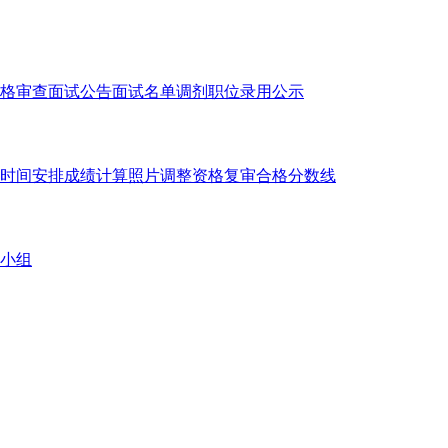
格审查
面试公告
面试名单
调剂职位
录用公示
时间安排
成绩计算
照片调整
资格复审
合格分数线
小组