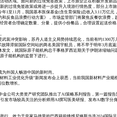
留活动区域。面向新的过境免签政策，上市旅企正在积极开发新
新的过境免签政策或将进一步提升入境游行情热度，部分上市旅企
11月，我国基本医保基金(含生育保险)总收入3.11万亿元，
和反食品浪费行动方案》，市场监管部门将聚焦反餐饮浪费，
务经营者合理确定数量、分量，提供小份餐品，合理设置起送价格
。
受武装冲突影响，苏丹人道主义局势持续恶化，当前有约1300
术故障滞留国际空间站的两名美国宇航员，将不早于明年3月底返
体发文，就国际原子能机构总干事格罗西近期关于伊朗浓缩铀问
原子能机构的监督下进行。
成为外国人畅游中国的新时尚。
材料工业优化升级”新闻发布会上获悉，当前我国新材料产业规模
两位数增长。
中金公司大类资产研究团队推出了AI策略系列报告，第一篇报告
引发市场较高关注的分析师用AI撰写医美研报、发布AI数字分
哈举行。效力于皇家马德里的巴西籍前锋维尼修斯当选2024国