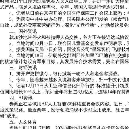
时新增21个口岸为过境免签人员入出境口岸，并进一步扩大停
式产品，满足入境旅客需求。今年，我国入境游行情逐步升温，
4、记者从日前在京召开的全国医疗保障工作会议上获悉：今年1至
5、为落实中共中央办公厅、国务院办公厅印发的《粮食节约
自律，规范外卖商家营销行为，深化“光盘行动”，推动餐饮服
二、国外资讯
就加沙地带停火和被扣押人员交换，各方正在接近达成协议
2、当地时间12月17日，联合国儿童基金会发布声明表示，
3、据美国航天局17日介绍，因波音公司“星际客机”飞船技
4、当地时间18日，伊朗外交部副部长加里巴巴迪在社交媒
的核浓缩计划没有军事目标，其发展符合技术需要，完全在国际
三、财经资讯
1、拼开户更拼缴存，银行掀新一轮个人养老金客源战。
2、今年，随着越来越多入境游客来华旅行，扫一扫支付也
3、记者12月17日从工业和信息化部举行的“标准提升引领原
值同比增长10%以上，预计全年将超过8万亿元，连续14年保持
四、AI资讯
券商正在尝试用AI(人工智能)来解读重要会议内容。近日，
度政策思路。最近两年，投研领域涌现不少AI应用成果。除去年
研”成果。
五、人文体育
当地时间12月17日晚，2024国际足联颁奖典礼在卡塔尔多