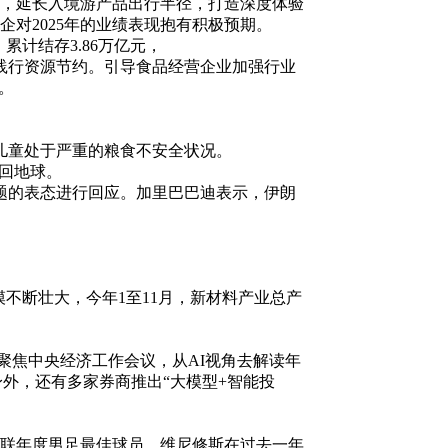
品，延长入境游产品出行半径，打造深度体验
对2025年的业绩表现抱有积极预期。
累计结存3.86万亿元，
践行资源节约。引导食品经营企业加强行业
。
万儿童处于严重的粮食不安全状况。
回地球。
题的表态进行回应。加里巴巴迪表示，伊朗
不断壮大，今年1至11月，新材料产业总产
聚焦中央经济工作会议，从AI视角去解读年
身外，还有多家券商推出“大模型+智能投
际足联年度男足最佳球员。维尼修斯在过去一年