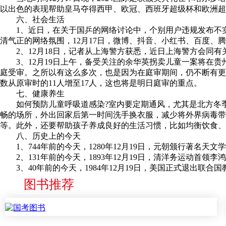
以出色的表现帮助皇马夺得西甲、欧冠、西班牙超级杯和欧洲超级
六、社会生活
1、近日，在关于国乒的网络讨论中，个别用户违规发布不实
清气正的网络氛围，12月17日，微博、抖音、小红书、百度
2、12月18日，记者从上海警方获悉，近日上海警方会同有关
3、12月19日上午，备受关注的余华英拐卖儿童一案将在贵州
庭受审。之所以有这么多次，也是因为在庭审期间，仍不断有更
数从原审时的11人增至17人，这也将是明日庭审的重点。
七、健康养生
如何预防儿童呼吸道感染?室内要定期通风，尤其是北方冬季
畅的场所，外出回家后第一时间洗手换衣服，减少将外界病毒带
等。此外，还要帮助孩子养成良好的生活习惯，比如均衡饮食、
八、历史上的今天
1、744年前的今天，1280年12月19日，元朝颁行著名天
2、131年前的今天，1893年12月19日，清洋务运动首领
3、40年前的今天，1984年12月19日，美国正式退出联合
图书推荐