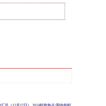
。
治汇总（12月17日）
2024时政热点:国内外时