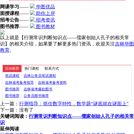
网课学习
——
华图优品
面授课程
——
助你上岸
招考公告
——
招考资讯
图书推荐
——
图书教材
以上就是【行测常识判断知识点——儒家创始人孔子的相关常
识】的相关介绍，如果要了解更多热门资讯，欢迎关注
吉林华图
教育
。
活动推荐
热门课程
联系方式
笔试课程
|
吉林公务员笔试课程
吉林省考备考指导
|
吉林省考备考资料
图书推荐
|
吉林省考爆款图书
图书推荐
|
公务员图书推荐
上一篇：
行测指导：抓住数字特性，数学题“谜底就在谜面上”
下一篇：没有了
关键词阅读：
行测常识判断知识点——儒家创始人孔子的相关常
识
延伸阅读