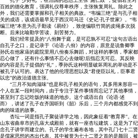
孔子“少好礼”，在治国的思想上主张“施仁政”，提倡君主对
百姓的德化教育，强调礼仪尊卑秩序，主张恢复周礼。除此之
外，我们还需要掌握和孔子相关的典故。“韦编三绝”是与孔子相
关的成语，该成语最早见于西汉司马迁《史记·孔子世家》。“韦
编三绝”本意为孔子勤读《易经》，致使编联竹简的皮绳多次脱
断。后来比喻勤学苦读、刻苦努力。
我们经常提及的“八佾舞于庭，是可忍孰不可忍”这句古语出
自孔子之口，是记录于《论语·八佾》的内容，原意是说鲁卿季
孙氏在他家庙的庭院里用八佾奏乐舞蹈，对这样的事情，季家都
忍心做了，还有什么事情不忍心去做呢!后指忍无可忍。其反映
的内容是孔子提倡的“礼”，季孙氏这种明显破坏周礼的举动是不
被孔子认可的。表达了他的伦理思想以及“君使臣以礼，臣事君
以忠”的政治道德主张。
“三月不知肉滋味”也是和孔子相关的语句，其多用来形容一
个人在某一段时间内，由于专注于某件事情而忘记了其他事情，
甚至到了忘记吃饭的味道的地步。这个成语出自《论语·述
而》，讲述了‌孔子在‌齐国听到‌《韶》乐后，三个月内都感觉不到
肉的味道的故事。
杏坛一词是指孔子聚徒讲学之地，因此象征着“教育界”。在
山东省曲阜市的孔庙大成殿前，就有一座杏坛建筑，这是为了纪
念孔子讲学而建立的。孔子的学生遍布各地，其中孔门七十二贤
是儒家思想的杰出代表。其中被誉为七十二贤之首的是颜回，被