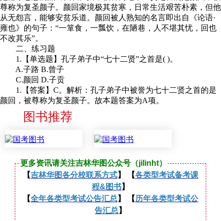
尊称为复圣颜子。颜回家境极其贫寒，日常生活艰苦朴素，但他
从无怨言，能够安贫乐道。颜回被人熟知的名言即出自《论语·
雍也》的句子：“一箪食，一瓢饮，在陋巷，人不堪其忧，回也
不改其乐”。
二、练习题
1.【单选题】孔子弟子中“七十二贤”之首是( )。
A.子路 B.曾子
C.颜回 D.子贡
1.【答案】C。解析：孔子弟子中被誉为七十二贤之首的是
颜回，被尊称为复圣颜子。故本题答案为A项。
图书推荐
更多资讯请关注吉林华图公众号（jilinht）
【
吉林华图各分校联系方式
】 【
各类型考试备考课
程&图书
】
【
全年各类型考试公告汇总
】 【
历年各类型考试公
告汇总
】