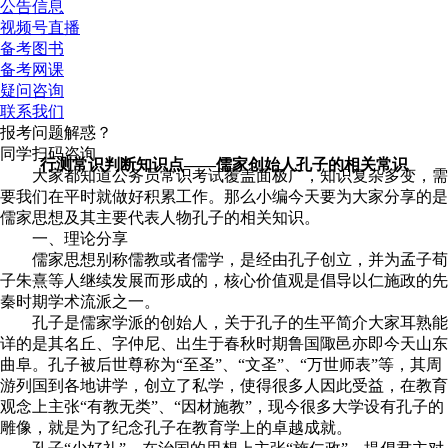
公告信息
视频号直播
备考图书
备考网课
疑问咨询
联系我们
报考问题解惑？
同学扫码咨询
行测常识判断知识点——儒家创始人孔子的相关常识
大家都知道公务员常识考试覆盖面极广，知识复杂多变，需
要我们在平时就做好积累工作。那么小编今天要为大家分享的是
儒家思想及其主要代表人物孔子的相关知识。
一、理论分享
儒家思想别称儒教或者儒学，是经由孔子创立，并为孟子荀
子朱熹等人继续发展而形成的，核心价值观是倡导以仁施政的先
秦时期学术流派之一。
孔子是儒家学派的创始人，关于孔子的生平简介大家耳熟能
详的是其名丘、字仲尼、出生于春秋时期鲁国陬邑亦即今天山东
曲阜。孔子被后世尊称为“至圣”、“文圣”、“万世师表”等，其周
游列国到各地讲学，创立了私学，使得很多人因此受益，在教育
观念上主张“有教无类”、“因材施教”，现今很多大学设有孔子的
雕像，就是为了纪念孔子在教育学上的卓越成就。