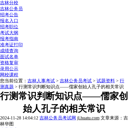
吉林分校
吉林公务员
招考公告
报名入口
招考职位
考试大纲
报考指南
准考证打印
成绩查询
面试名单
资格复审
录用公示
网校课程
您当前位置：
吉林人事考试
>
吉林公务员考试
>
试题资料
>
行
测真题
> 行测常识判断知识点——儒家创始人孔子的相关常识
行测常识判断知识点——儒家创
始人孔子的相关常识
2024-11-28 14:04:12
吉林公务员考试网
jl.huatu.com
文章来源：吉
林华图