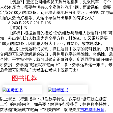
【例题3】宏远公司组织员工到外地集训，先乘汽车，每个
人都有座位，需要每辆有60个座位的汽车4辆，而后乘船，需要
定员为100人的船3条。到达培训基地后分组学习，分的组数与每
组的人数恰好相等。则这个单位外出集训的有多少人?
A.240 B.225 C.201 D.196
【答案】B
【解析】根据题目的描述“分的组数与每组人数恰好相等”可
知，外出集训总人数应为完全平方数，排除A、C;又乘船需要
100人的船3条，因此总人数大于200，排除D。故本题选B。
通过以上例题我们发现，抓住题目中数字的特殊性质，并结
合问题可以确定解题突破口，再利用数字的整除性、奇偶性、质
合性、平方特性等，就可以锁定正确答案。所以同学们请仔细分
析数据，数学题“谜底就在谜面上”，拿下数学运算这一难关。最
后希望可以帮助广大考生在考试中脱颖而出!
图书推荐
以上就是【行测指导：抓住数字特性，数学题“谜底就在谜面
上”】的相关内容，如果要了解更多行测指导：抓住数字特性，
数学题“谜底就在谜面上”相关内容，欢迎关注
吉林华图教育
。