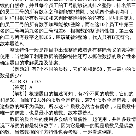
续的自然数，并且每个员工的工号能够被其排名整除，排名第三
的员工工号的所有数字之和都能被3整除，发现四个选项均可，
而同样根据所有数字加和来判断整除特性的还有9，即排名第九
的员工工号的所有数字加和能被9整除，而在这10个员工中第三
名的工号与第九名的工号相差6，根据数的整除特性知，第三名
的工号所有数字之和加6，应该能被9整除，代入只有B项符合。
故本题选B。
整除特性一般是题目中出现整除或者含有整除含义的数字时
使用，当然除了利用数据的整除特性还可以抓住数据的质合性来
确定题目的求解思路及答案。
【例题2】有7个不同的质数，它们的和是58，其中最小的质
数是多少?
A.2 B.3 C.5 D.7
【答案】A
【解析】根据题目的描述可知，有7个不同的质数，它们的
和是58。而除了2以外的质数全是奇数，若7个质数全是奇数，则
这些数的和不为偶数。所以这7个质数必然含有偶数，2是质数中
唯一的偶数，也是最小的质数。故本题选A。
数据的质合性的使用多会结合奇偶性一起使用，并且多数情
况下考察的都是特殊数字2，因为它是唯一的既是质数又是偶数
的数。当然数据的平方特性也会考察，一起看道例题。