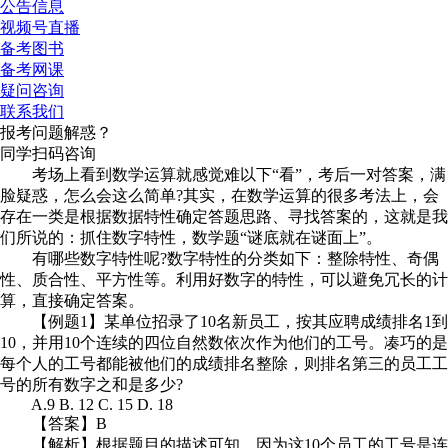
公告信息
视频号直播
备考图书
备考网课
疑问咨询
联系我们
报考问题解惑？
同学扫码咨询
考场上看到数学运算就感觉难以下“看”，考后一对答案，满
脸疑惑，怎么会这么简单?其实，在数学运算的很多考法上，会
存在一类是根据数据特性确定答题思路、寻找答案的，这就是我
们所说的：抓住数字特性，数学题“谜底就在谜面上”。
有哪些数字特性呢?数字特性的分类如下：整除特性、奇偶
性、质合性、平方性等。利用好数字的特性，可以避免冗长的计
算，直接确定答案。
【例题1】某单位招录了10名新员工，按其应聘成绩排名1到
10，并用10个连续的四位自然数依次作为他们的工号。凑巧的是
每个人的工号都能被他们的成绩排名整除，则排名第三的员工工
号的所有数字之和是多少?
A.9 B. 12 C. 15 D. 18
【答案】B
【解析】根据题目的描述可知，因为这10个员工的工号是连