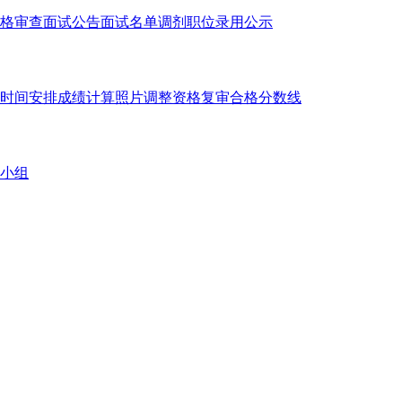
格审查
面试公告
面试名单
调剂职位
录用公示
时间安排
成绩计算
照片调整
资格复审
合格分数线
小组