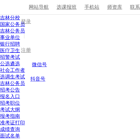
网站导航
选课报班
手机站
师资库
联
吉林分校
登录
国家公务员
吉林公务员
|
事业单位
银行招聘
注册
医疗卫生
招警考试
公选遴选
微信号
社会工作者
选调生考试
抖音号
吉林公务员
招考公告
报名入口
招考职位
考试大纲
报考指南
准考证打印
成绩查询
面试名单