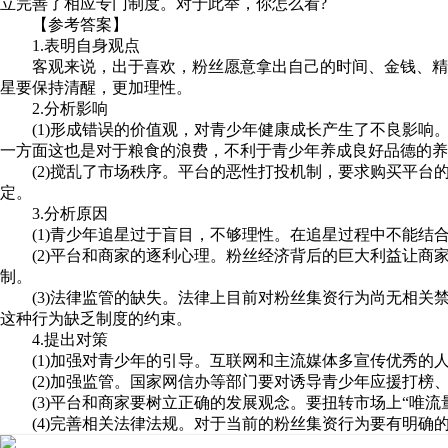
立完善了相应专门制度。对于此举，你怎么看?
【参考答案】
1.表明自身观点
客观来说，出于喜欢，粉丝愿意拿出自己的时间、金钱、精力
星要保持清醒，更加理性。
2.分析影响
(1)形成错误的价值观，对青少年健康成长产生了不良影响。
一方面这也是对于粮食的浪费，不利于青少年养成良好品德的养
(2)搅乱了市场秩序。平台的恶性打投机制，要求购买平台
定。
3.分析原因
(1)青少年追星过于盲目，不够理性。在追星过程中不能结
(2)平台和商家的逐利心理。粉丝经济背后的巨大利益让商
制。
(3)法律监管的缺失。法律上目前对粉丝集资行为尚无相关
这种行为缺乏制度的约束。
4.提出对策
(1)加强对青少年的引导。互联网和主流媒体多宣传优秀的
(2)加强监管。国家网信办等部门要对诱导青少年应援打榜
(3)平台和商家要树立正确的发展观念。要扭转市场上“唯流
(4)完善相关法律法规。对于当前的粉丝集资行为要有明确