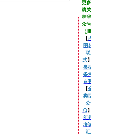
更多资讯
请关注吉
林华图公
众号
（jilinht）
【
吉林华
图各分校
联系方
式
】 【
各
类型考试
备考课程
&图书
】
【
全年各
类型考试
公告汇
总
】 【
历
年各类型
考试公告
汇总
】