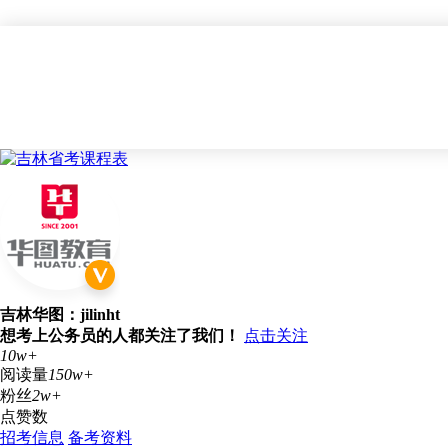
吉林华图：jilinht
想考上公务员的人都关注了我们！
点击关注
10w+
阅读量
150w+
粉丝
2w+
点赞数
招考信息
备考资料