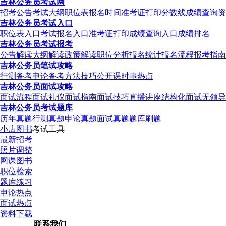
吉林公务员考试网
招考公告
考试大纲
职位表
报名时间
准考证打印
分数线
成绩查询
资
吉林公务员考试入口
职位表入口
考试报名入口
准考证打印
成绩查询入口
成绩排名
吉林公务员考试报考
公告解读
大纲解读
政策解读
职位分析
报名统计
报名流程
报考指南
吉林公务员笔试攻略
行测备考
申论备考
方法技巧
公开课
时事热点
吉林公务员面试攻略
面试流程
面试礼仪
面试指南
面试技巧
直播讲座
结构化面试
无领导
吉林公务员考试题库
历年真题
行测真题
申论真题
面试真题
题库刷题
小店图书
考试工具
最新招考
照片调整
网课图书
职位检索
题库练习
申论热点
面试热点
资料下载
联系我们