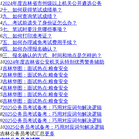
1
2024年度吉林省市州级以上机关公开遴选公务
2
十、如何获得笔试成绩单？
3
九、如何查询笔试成绩？
4
八、考试前遗失了身份证怎么办？
5
七、笔试时要注意哪些事项？
6
六、如何打印准考证？
7
五、如何办理减免考试费用手续？
8
四、如何办理报名确认？
9
三、报名确认的方式、时间和地点是怎样的？
10
2024年度吉林省公安机关从特别优秀警务辅助
1
吉林华图：面试热点:粮食安全
2
吉林华图：面试热点:粮食安全
3
吉林华图：面试热点:粮食安全
4
吉林华图：面试热点:粮食安全
5
吉林华图：面试热点:粮食安全
6
吉林华图：面试热点:粮食安全
7
2025公务员考试备考：巧用对应词句解决逻辑
8
2025公务员考试备考：巧用对应词句解决逻辑
9
2025公务员考试备考：巧用对应词句解决逻辑
10
2025公务员考试备考：巧用对应词句解决逻辑
吉林公务员考试汇总
更多