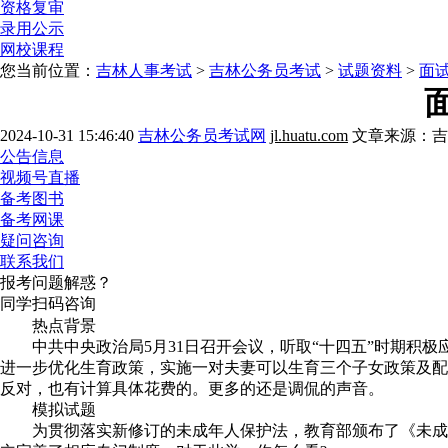
资格复审
录用公示
网校课程
您当前位置：
吉林人事考试
>
吉林公务员考试
>
试题资料
>
面
2024-10-31 15:46:40
吉林公务员考试网
jl.huatu.com
文章来源：吉
公告信息
视频号直播
备考图书
备考网课
疑问咨询
联系我们
报考问题解惑？
同学扫码咨询
热点背景
中共中央政治局5月31日召开会议，听取“十四五”时期积极
进一步优化生育政策，实施一对夫妻可以生育三个子女政策及配
反对，也有计算具体花费的。更多的还是调侃的声音。
模拟试题
为贯彻落实新修订的未成年人保护法，教育部颁布了《未成年