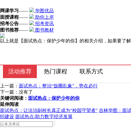
网课学习
——
华图优品
面授课程
——
助你上岸
招考公告
——
招考资讯
图书推荐
——
图书教材
以上就是【面试热点：保护少年的你】的相关介绍，如果要了解
活动推荐
热门课程
联系方式
上一篇：
面试热点：整治“饭圈乱象”，势在必行
下一篇：没有了
关键词阅读：
面试热点：保护少年的你
延伸阅读
面试热点：让法治副校长真正成为“校园守望者”
吉林华图：面试
织建设
面试热点:助力数字经济发展