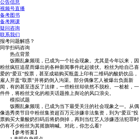
公告信息
视频号直播
备考图书
备考网课
疑问咨询
联系我们
报考问题解惑？
同学扫码咨询
热点背景
饭圈乱象频现，已成为一个社会现象。尤其是今年以来，因
粉丝疯狂追星而爆出的各种新闻事件此起彼伏。粉丝为给自己喜
爱的“爱豆”投票，甚至成箱购买瓶盖上印有二维码的酸奶饮品，
雇人开盖“取票”并将奶倒入沟渠。部分偶像艺人被爆出负面新
闻，有的甚至违反了法律，一些粉丝却依然不脱粉。一桩桩，一
件件，将粉丝文化的相关话题推上舆论的风口浪尖。
模拟试题
饭圈乱象频现，已成为当下最受关注的社会现象之一。从偶
像选秀类节目中粉丝集资超百万元涉嫌非法集资，到为“爱豆”投
票购买大量酸奶扫码后将奶倒掉，再到当红艺人涉嫌违法犯罪时
仍有不少粉丝为其摇旗呐喊。对此，你怎么看?
【参考答案】
1.表明自身观点