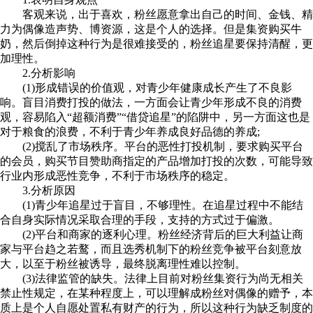
客观来说，出于喜欢，粉丝愿意拿出自己的时间、金钱、精
力为偶像造声势、博资源，这是个人的选择。但是集资购买牛
奶，然后倒掉这种行为是很难接受的，粉丝追星要保持清醒，更
加理性。
2.分析影响
(1)形成错误的价值观，对青少年健康成长产生了不良影
响。盲目消费打投的做法，一方面会让青少年形成不良的消费
观，容易陷入“超额消费”“借贷追星”的陷阱中，另一方面这也是
对于粮食的浪费，不利于青少年养成良好品德的养成;
(2)搅乱了市场秩序。平台的恶性打投机制，要求购买平台
的会员，购买节目赞助商指定的产品增加打投的次数，可能导致
行业内形成恶性竞争，不利于市场秩序的稳定。
3.分析原因
(1)青少年追星过于盲目，不够理性。在追星过程中不能结
合自身实际情况采取合理的手段，支持的方式过于偏激。
(2)平台和商家的逐利心理。粉丝经济背后的巨大利益让商
家与平台趋之若鹜，而且选秀机制下的粉丝竞争被平台刻意放
大，以至于粉丝被诱导，最终脱离理性难以控制。
(3)法律监管的缺失。法律上目前对粉丝集资行为尚无相关
禁止性规定，在某种程度上，可以理解成粉丝对偶像的赠予，本
质上是个人自愿处置私有财产的行为，所以这种行为缺乏制度的