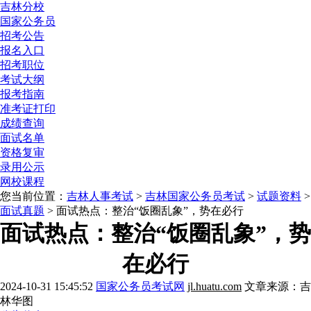
吉林分校
国家公务员
招考公告
报名入口
招考职位
考试大纲
报考指南
准考证打印
成绩查询
面试名单
资格复审
录用公示
网校课程
您当前位置：
吉林人事考试
>
吉林国家公务员考试
>
试题资料
>
面试真题
> 面试热点：整治“饭圈乱象”，势在必行
面试热点：整治“饭圈乱象”，势
在必行
2024-10-31 15:45:52
国家公务员考试网
jl.huatu.com
文章来源：吉
林华图