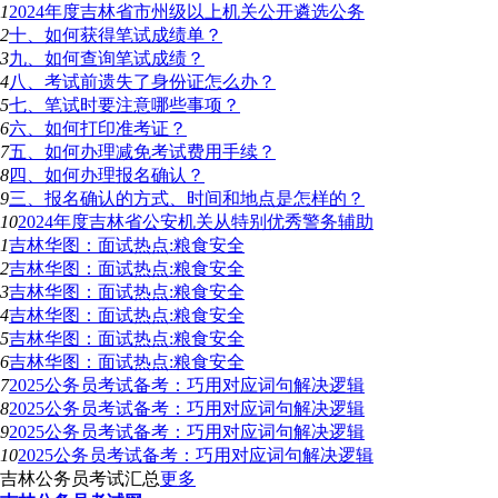
1
2024年度吉林省市州级以上机关公开遴选公务
2
十、如何获得笔试成绩单？
3
九、如何查询笔试成绩？
4
八、考试前遗失了身份证怎么办？
5
七、笔试时要注意哪些事项？
6
六、如何打印准考证？
7
五、如何办理减免考试费用手续？
8
四、如何办理报名确认？
9
三、报名确认的方式、时间和地点是怎样的？
10
2024年度吉林省公安机关从特别优秀警务辅助
1
吉林华图：面试热点:粮食安全
2
吉林华图：面试热点:粮食安全
3
吉林华图：面试热点:粮食安全
4
吉林华图：面试热点:粮食安全
5
吉林华图：面试热点:粮食安全
6
吉林华图：面试热点:粮食安全
7
2025公务员考试备考：巧用对应词句解决逻辑
8
2025公务员考试备考：巧用对应词句解决逻辑
9
2025公务员考试备考：巧用对应词句解决逻辑
10
2025公务员考试备考：巧用对应词句解决逻辑
吉林公务员考试汇总
更多