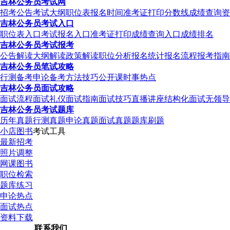
吉林公务员考试网
招考公告
考试大纲
职位表
报名时间
准考证打印
分数线
成绩查询
资
吉林公务员考试入口
职位表入口
考试报名入口
准考证打印
成绩查询入口
成绩排名
吉林公务员考试报考
公告解读
大纲解读
政策解读
职位分析
报名统计
报名流程
报考指南
吉林公务员笔试攻略
行测备考
申论备考
方法技巧
公开课
时事热点
吉林公务员面试攻略
面试流程
面试礼仪
面试指南
面试技巧
直播讲座
结构化面试
无领导
吉林公务员考试题库
历年真题
行测真题
申论真题
面试真题
题库刷题
小店图书
考试工具
最新招考
照片调整
网课图书
职位检索
题库练习
申论热点
面试热点
资料下载
联系我们