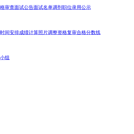
格审查
面试公告
面试名单
调剂职位
录用公示
时间安排
成绩计算
照片调整
资格复审
合格分数线
小组