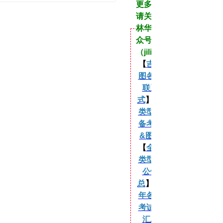
更多资讯
请关注吉
林华图公
众号
（jilinht）
【
吉林华
图各分校
联系方
式
】 【
各
类型考试
备考课程
&图书
】
【
全年各
类型考试
公告汇
总
】 【
历
年各类型
考试公告
汇总
】