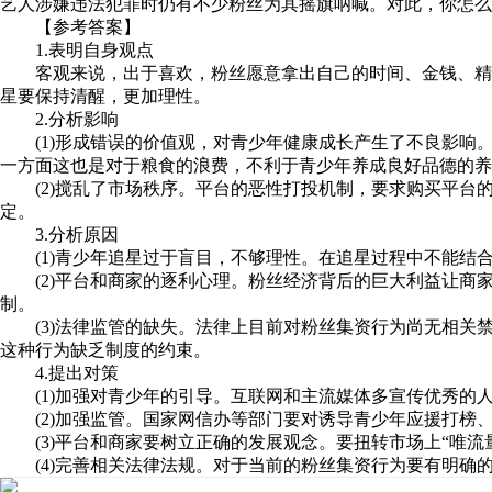
艺人涉嫌违法犯罪时仍有不少粉丝为其摇旗呐喊。对此，你怎么
【参考答案】
1.表明自身观点
客观来说，出于喜欢，粉丝愿意拿出自己的时间、金钱、精力
星要保持清醒，更加理性。
2.分析影响
(1)形成错误的价值观，对青少年健康成长产生了不良影响。
一方面这也是对于粮食的浪费，不利于青少年养成良好品德的养
(2)搅乱了市场秩序。平台的恶性打投机制，要求购买平台
定。
3.分析原因
(1)青少年追星过于盲目，不够理性。在追星过程中不能结
(2)平台和商家的逐利心理。粉丝经济背后的巨大利益让商
制。
(3)法律监管的缺失。法律上目前对粉丝集资行为尚无相关
这种行为缺乏制度的约束。
4.提出对策
(1)加强对青少年的引导。互联网和主流媒体多宣传优秀的
(2)加强监管。国家网信办等部门要对诱导青少年应援打榜
(3)平台和商家要树立正确的发展观念。要扭转市场上“唯流
(4)完善相关法律法规。对于当前的粉丝集资行为要有明确