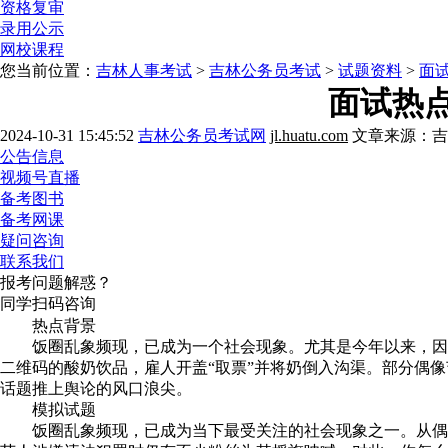
资格复审
录用公示
网校课程
您当前位置：
吉林人事考试
>
吉林公务员考试
>
试题资料
>
面
面试热
2024-10-31 15:45:52
吉林公务员考试网
jl.huatu.com
文章来源：吉
公告信息
视频号直播
备考图书
备考网课
疑问咨询
联系我们
报考问题解惑？
同学扫码咨询
热点背景
饭圈乱象频现，已成为一个社会现象。尤其是今年以来，因粉
二维码的酸奶饮品，雇人开盖“取票”并将奶倒入沟渠。部分偶
话题推上舆论的风口浪尖。
模拟试题
饭圈乱象频现，已成为当下最受关注的社会现象之一。从偶像