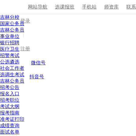
网站导航
选课报班
手机站
师资库
联
吉林分校
登录
国家公务员
吉林公务员
|
事业单位
银行招聘
注册
医疗卫生
招警考试
公选遴选
微信号
社会工作者
选调生考试
抖音号
吉林公务员
招考公告
报名入口
招考职位
考试大纲
报考指南
准考证打印
成绩查询
面试名单