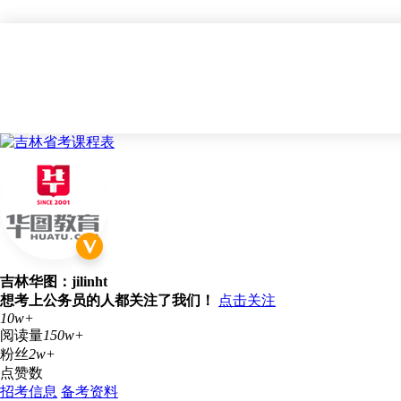
吉林华图：jilinht
想考上公务员的人都关注了我们！
点击关注
10w+
阅读量
150w+
粉丝
2w+
点赞数
招考信息
备考资料