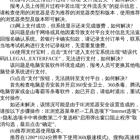
报考人员上传照片过程中若出现“文件流丢失”的提示信息，
请检查使用的浏览器是否为推荐的浏览器类型和版本，使用推荐
的浏览器类型及版本即可解决。
(3)网上支付成功，但系统显示还未完成缴费，如何解决?
该问题是由于网络或其他因素导致支付平台支付信息无法返
回报名确认系统。若银行卡确实扣款，请记录支付订单号，联系
当地考试机构进行支付记录核对，无需重复缴费。
(4)使用支付宝时，点击“支付”进入支付宝系统出现“错误代
码ILLEGAL_EXTERFACE”，无法进行支付，如何解决?
该问题是电脑安装软件环境造成的，报考人员可更换其他电
脑登录系统进行支付。
(5)点击“支付”按钮，无法跳转至支付平台，如何解决?
首先检查电脑是否安装并开启360安全卫士、360杀毒、腾讯
电脑管家或金山毒霸等杀毒软件，如已开启，请临时退出，重试
支付操作。
如还未解决，该情况可能是由于IE浏览器安全设置造成的，
请按以下步骤操作：IE浏览器菜单栏->工具选项下“Internet选项”-
>隐私选项卡中将倒数第二个复选框“启用弹出窗口阻止程序”取
消勾选，最后点击“确定”。
(6)推荐浏览器使用版本。
推荐在1280*1024分辨率下使用360(极速模式)、搜狗(高速模