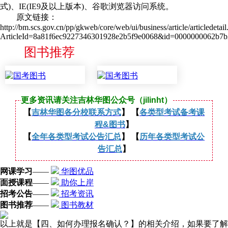
式)、IE(IE9及以上版本)、谷歌浏览器访问系统。
原文链接：
http://bm.scs.gov.cn/pp/gkweb/core/web/ui/business/article/articledetail
ArticleId=8a81f6ec9227346301928e2b5f9e0068&id=0000000062b7
图书推荐
更多资讯请关注吉林华图公众号（jilinht）
【
吉林华图各分校联系方式
】 【
各类型考试备考课
程&图书
】
【
全年各类型考试公告汇总
】 【
历年各类型考试公
告汇总
】
网课学习
——
华图优品
面授课程
——
助你上岸
招考公告
——
招考资讯
图书推荐
——
图书教材
以上就是【四、如何办理报名确认？】的相关介绍，如果要了解