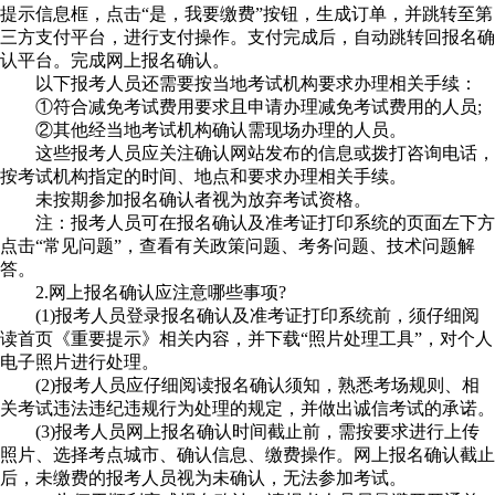
提示信息框，点击“是，我要缴费”按钮，生成订单，并跳转至第
三方支付平台，进行支付操作。支付完成后，自动跳转回报名确
认平台。完成网上报名确认。
以下报考人员还需要按当地考试机构要求办理相关手续：
①符合减免考试费用要求且申请办理减免考试费用的人员;
②其他经当地考试机构确认需现场办理的人员。
这些报考人员应关注确认网站发布的信息或拨打咨询电话，
按考试机构指定的时间、地点和要求办理相关手续。
未按期参加报名确认者视为放弃考试资格。
注：报考人员可在报名确认及准考证打印系统的页面左下方
点击“常见问题”，查看有关政策问题、考务问题、技术问题解
答。
2.网上报名确认应注意哪些事项?
(1)报考人员登录报名确认及准考证打印系统前，须仔细阅
读首页《重要提示》相关内容，并下载“照片处理工具”，对个人
电子照片进行处理。
(2)报考人员应仔细阅读报名确认须知，熟悉考场规则、相
关考试违法违纪违规行为处理的规定，并做出诚信考试的承诺。
(3)报考人员网上报名确认时间截止前，需按要求进行上传
照片、选择考点城市、确认信息、缴费操作。网上报名确认截止
后，未缴费的报考人员视为未确认，无法参加考试。