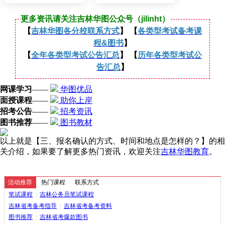
更多资讯请关注吉林华图公众号（jilinht）
【
吉林华图各分校联系方式
】 【
各类型考试备考课
程&图书
】
【
全年各类型考试公告汇总
】 【
历年各类型考试公
告汇总
】
网课学习
——
华图优品
面授课程
——
助你上岸
招考公告
——
招考资讯
图书推荐
——
图书教材
以上就是【三、报名确认的方式、时间和地点是怎样的？】的相
关介绍，如果要了解更多热门资讯，欢迎关注
吉林华图教育
。
活动推荐
热门课程
联系方式
笔试课程
|
吉林公务员笔试课程
吉林省考备考指导
|
吉林省考备考资料
图书推荐
|
吉林省考爆款图书