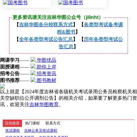
更多资讯请关注吉林华图公众号（jilinht）
【
吉林华图各分校联系方式
】 【
各类型考试备考课
程&图书
】
【
全年各类型考试公告汇总
】 【
历年各类型考试公
告汇总
】
网课学习
——
华图优品
面授课程
——
助你上岸
招考公告
——
招考资讯
图书推荐
——
图书教材
以上就是【2024年度吉林省各级机关考试录用公务员检察机关相
关空缺职位公开调剂公告】的相关介绍，如果要了解更多热门资
讯，欢迎关注
吉林华图教育
。
活动推荐
热门课程
联系方式
笔试课程
|
吉林公务员笔试课程