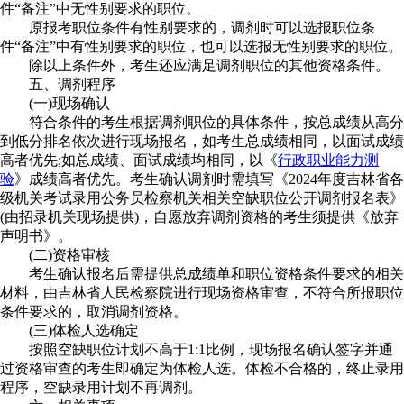
件“备注”中无性别要求的职位。
原报考职位条件有性别要求的，调剂时可以选报职位条
件“备注”中有性别要求的职位，也可以选报无性别要求的职位。
除以上条件外，考生还应满足调剂职位的其他资格条件。
五、调剂程序
(一)现场确认
符合条件的考生根据调剂职位的具体条件，按总成绩从高分
到低分排名依次进行现场报名，如考生总成绩相同，以面试成绩
高者优先;如总成绩、面试成绩均相同，以《
行政职业能力测
验
》成绩高者优先。考生确认调剂时需填写《2024年度吉林省各
级机关考试录用公务员检察机关相关空缺职位公开调剂报名表》
(由招录机关现场提供)，自愿放弃调剂资格的考生须提供《放弃
声明书》。
(二)资格审核
考生确认报名后需提供总成绩单和职位资格条件要求的相关
材料，由吉林省人民检察院进行现场资格审查，不符合所报职位
条件要求的，取消调剂资格。
(三)体检人选确定
按照空缺职位计划不高于1:1比例，现场报名确认签字并通
过资格审查的考生即确定为体检人选。体检不合格的，终止录用
程序，空缺录用计划不再调剂。