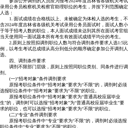
参加公开调剂的人员应为报考2024年度吉林省各级机关考试
录用公务员检察机关检察官助理职位的考生，并按下列范围确定
人选：
1. 面试成绩在合格线以上、未被确定为体检人选的考生，不
含2024年度吉林省各级机关考试录用公务员面试时，面试人数小
于等于招考人数的职位，本人面试成绩未达到其所在面试考官组
当天使用同一面试题本所有考生有效面试成绩平均分的考生。
2.原则上按照拟调剂职位人数与符合调剂条件要求人选1:5比
例，以考生考试总成绩从高分到低分的顺序确定参加公开调剂人
选。
四、调剂条件要求
调剂不限部门层级，原则上按照同职位类别、同条件进行调
剂。
(一)“招考对象”条件调剂要求
原报考职位条件中“招考对象”要求为“不限”的，调剂时必须
选报职位条件中“招考对象”要求为“不限”的职位。
原报考职位条件中“招考对象”要求为“普通高校应届毕业
生”的，调剂时可以选报“招考对象”为“普通高校应届毕业生”要
求的职位，也可以选报“招考对象”要求为“不限”的职位。
(二)“专业”条件调剂要求
原报考职位条件中“专业”要求为“不限”的，调剂时必须选报
职位条件中“专业”要求为“不限”的职位。