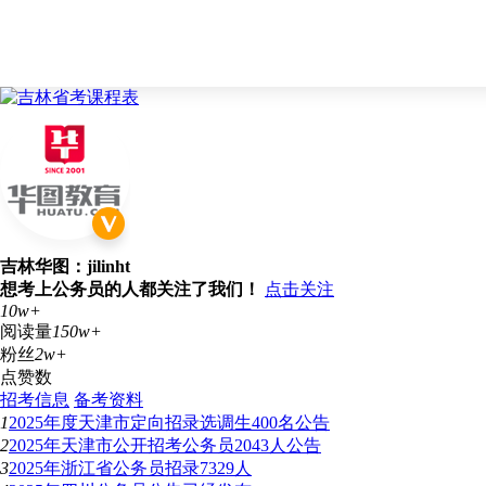
吉林华图：jilinht
想考上公务员的人都关注了我们！
点击关注
10w+
阅读量
150w+
粉丝
2w+
点赞数
招考信息
备考资料
1
2025年度天津市定向招录选调生400名公告
2
2025年天津市公开招考公务员2043人公告
3
2025年浙江省公务员招录7329人