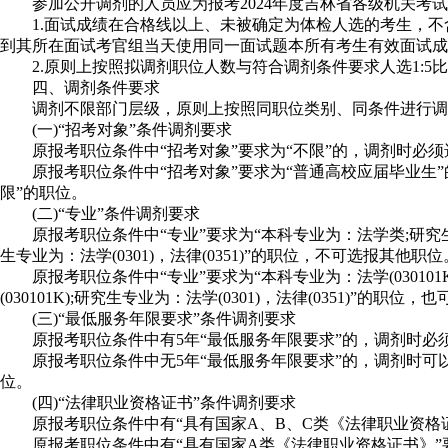
参加公开调剂的人员应为报考2024年度吉林省各级机关考试
1.面试成绩在合格线以上、未被确定为体检人选的考生，不含
到其所在面试考官组当天使用同一面试题本所有考生有效面试成
2.原则上按照拟调剂职位人数与符合调剂条件要求人选1:5
四、调剂条件要求
调剂不限部门层级，原则上按照同职位类别、同条件进行调
(一)“招考对象”条件调剂要求
原报考职位条件中“招考对象”要求为“不限”的，调剂时必须选
原报考职位条件中“招考对象”要求为“普通高校应届毕业生”的
限”的职位。
(二)“专业”条件调剂要求
原报考职位条件中“专业”要求为“本科专业为：法学类;研究生专业
生专业为：法学(0301)，法律(0351)”的职位，不可选报其他职位
原报考职位条件中“专业”要求为“本科专业为：法学(030101K)
(030101K);研究生专业为：法学(0301)，法律(0351)”的
(三)“最低服务年限要求”条件调剂要求
原报考职位条件中有5年“最低服务年限要求”的，调剂时必须
原报考职位条件中无5年“最低服务年限要求”的，调剂时可以选
位。
(四)“法律职业资格证书”条件调剂要求
原报考职位条件中有“具有国家A、B、C类《法律职业资格证
原报考职位条件中有“具有国家A类《法律职业资格证书》”要