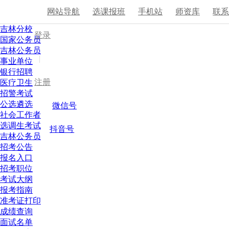
网站导航
选课报班
手机站
师资库
联
吉林分校
登录
国家公务员
吉林公务员
|
事业单位
银行招聘
注册
医疗卫生
招警考试
公选遴选
微信号
社会工作者
选调生考试
抖音号
吉林公务员
招考公告
报名入口
招考职位
考试大纲
报考指南
准考证打印
成绩查询
面试名单