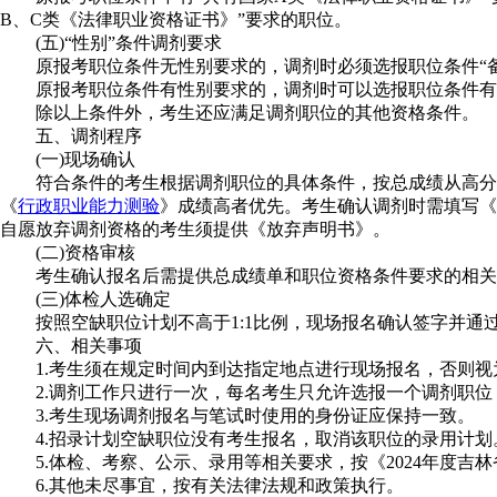
B、C类《法律职业资格证书》”要求的职位。
(五)“性别”条件调剂要求
原报考职位条件无性别要求的，调剂时必须选报职位条件“备
原报考职位条件有性别要求的，调剂时可以选报职位条件有
除以上条件外，考生还应满足调剂职位的其他资格条件。
五、调剂程序
(一)现场确认
符合条件的考生根据调剂职位的具体条件，按总成绩从高分到
《
行政职业能力测验
》成绩高者优先。考生确认调剂时需填写《
自愿放弃调剂资格的考生须提供《放弃声明书》。
(二)资格审核
考生确认报名后需提供总成绩单和职位资格条件要求的相关材
(三)体检人选确定
按照空缺职位计划不高于1:1比例，现场报名确认签字并通
六、相关事项
1.考生须在规定时间内到达指定地点进行现场报名，否则视
2.调剂工作只进行一次，每名考生只允许选报一个调剂职位
3.考生现场调剂报名与笔试时使用的身份证应保持一致。
4.招录计划空缺职位没有考生报名，取消该职位的录用计划
5.体检、考察、公示、录用等相关要求，按《2024年度吉
6.其他未尽事宜，按有关法律法规和政策执行。