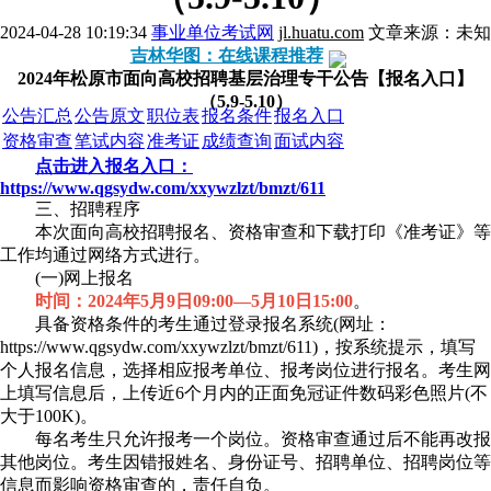
2024-04-28 10:19:34
事业单位考试网
jl.huatu.com
文章来源：未知
吉林华图：在线课程推荐
2024年松原市面向高校招聘基层治理专干公告【报名入口】
（5.9-5.10）
公告汇总
公告原文
职位表
报名条件
报名入口
资格审查
笔试内容
准考证
成绩查询
面试内容
点击进入报名入口：
https://www.qgsydw.com/xxywzlzt/bmzt/611
三、招聘程序
本次面向高校招聘报名、资格审查和下载打印《准考证》等
工作均通过网络方式进行。
(一)网上报名
时间：2024年5月9日09:00—5月10日15:00
。
具备资格条件的考生通过登录报名系统(网址：
https://www.qgsydw.com/xxywzlzt/bmzt/611)，按系统提示，填写
个人报名信息，选择相应报考单位、报考岗位进行报名。考生网
上填写信息后，上传近6个月内的正面免冠证件数码彩色照片(不
大于100K)。
每名考生只允许报考一个岗位。资格审查通过后不能再改报
其他岗位。考生因错报姓名、身份证号、招聘单位、招聘岗位等
信息而影响资格审查的，责任自负。