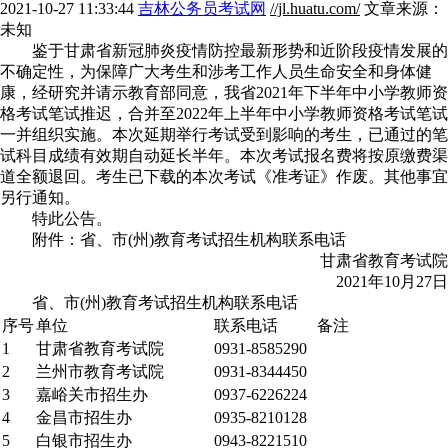
2021-10-27 11:33:44
吉林公务员考试网
//jl.huatu.com/
文章来源：
未知
鉴于甘肃省新冠肺炎疫情防控最新形势和近阶段疫情发展的
不确定性，为保障广大考生和涉考工作人员生命安全和身体健
康，经研究并请示教育部同意，我省2021年下半年中小学教师资
格考试笔试推迟，合并至2022年上半年中小学教师资格考试笔试
一并组织实施。本次延期举行考试受到影响的考生，已通过的笔
试科目成绩有效期自动延长半年。本次考试报名费将按原缴费渠
道全额退回。考生已下载的本次考试《准考证》作废。其他事宜
另行通知。
特此公告。
附件：省、市(州)教育考试招生机构联系电话
甘肃省教育考试院
2021年10月27日
省、市(州)教育考试招生机构联系电话
序号
单位
联系电话
备注
1
甘肃省教育考试院
0931-8585290
2
兰州市教育考试院
0931-8344450
3
嘉峪关市招生办
0937-6226224
4
金昌市招生办
0935-8210128
5
白银市招生办
0943-8221510